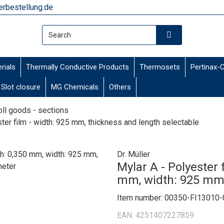
rbestellung.de
erials
Thermally Conductive Products
Thermosets
Pertinax-
Slot closure
MG Chemicals
Others
oll goods - sections
ter film - width: 925 mm, thickness and length selectable
Dr. Müller
Mylar A - Polyester 
mm, width: 925 mm,
Item number:
00350-FI13010-
EAN:
4251407227859