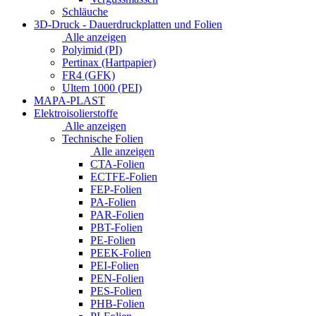
Schläuche
3D-Druck - Dauerdruckplatten und Folien
Alle anzeigen
Polyimid (PI)
Pertinax (Hartpapier)
FR4 (GFK)
Ultem 1000 (PEI)
MAPA-PLAST
Elektroisolierstoffe
Alle anzeigen
Technische Folien
Alle anzeigen
CTA-Folien
ECTFE-Folien
FEP-Folien
PA-Folien
PAR-Folien
PBT-Folien
PE-Folien
PEEK-Folien
PEI-Folien
PEN-Folien
PES-Folien
PHB-Folien