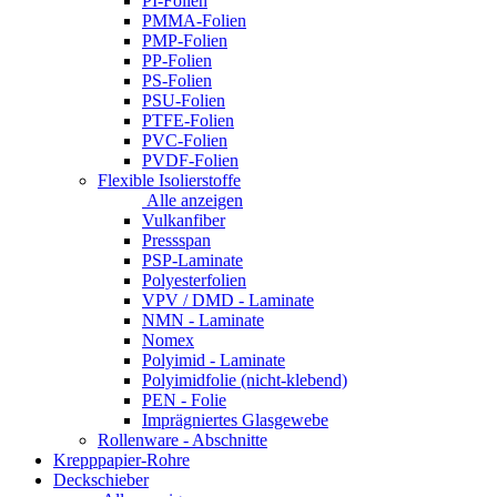
PI-Folien
PMMA-Folien
PMP-Folien
PP-Folien
PS-Folien
PSU-Folien
PTFE-Folien
PVC-Folien
PVDF-Folien
Flexible Isolierstoffe
Alle anzeigen
Vulkanfiber
Pressspan
PSP-Laminate
Polyesterfolien
VPV / DMD - Laminate
NMN - Laminate
Nomex
Polyimid - Laminate
Polyimidfolie (nicht-klebend)
PEN - Folie
Imprägniertes Glasgewebe
Rollenware - Abschnitte
Krepppapier-Rohre
Deckschieber