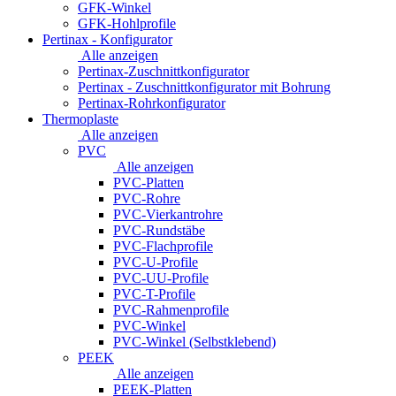
GFK-Winkel
GFK-Hohlprofile
Pertinax - Konfigurator
Alle anzeigen
Pertinax-Zuschnittkonfigurator
Pertinax - Zuschnittkonfigurator mit Bohrung
Pertinax-Rohrkonfigurator
Thermoplaste
Alle anzeigen
PVC
Alle anzeigen
PVC-Platten
PVC-Rohre
PVC-Vierkantrohre
PVC-Rundstäbe
PVC-Flachprofile
PVC-U-Profile
PVC-UU-Profile
PVC-T-Profile
PVC-Rahmenprofile
PVC-Winkel
PVC-Winkel (Selbstklebend)
PEEK
Alle anzeigen
PEEK-Platten