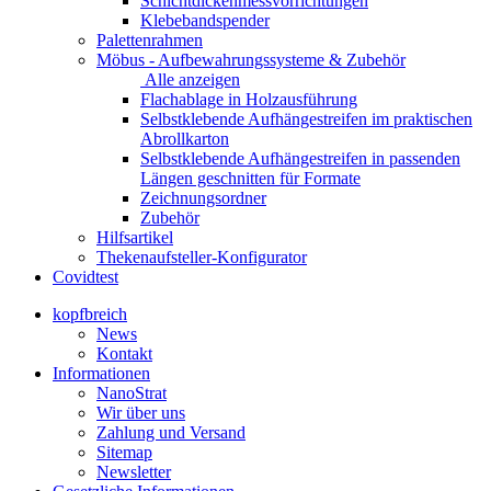
Schichtdickenmessvorrichtungen
Klebebandspender
Palettenrahmen
Möbus - Aufbewahrungssysteme & Zubehör
Alle anzeigen
Flachablage in Holzausführung
Selbstklebende Aufhängestreifen im praktischen
Abrollkarton
Selbstklebende Aufhängestreifen in passenden
Längen geschnitten für Formate
Zeichnungsordner
Zubehör
Hilfsartikel
Thekenaufsteller-Konfigurator
Covidtest
kopfbreich
News
Kontakt
Informationen
NanoStrat
Wir über uns
Zahlung und Versand
Sitemap
Newsletter