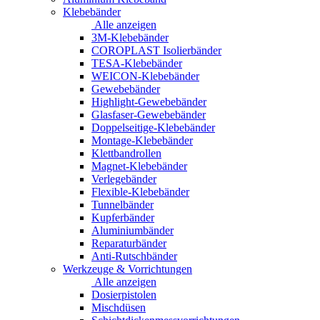
Klebebänder
Alle anzeigen
3M-Klebebänder
COROPLAST Isolierbänder
TESA-Klebebänder
WEICON-Klebebänder
Gewebebänder
Highlight-Gewebebänder
Glasfaser-Gewebebänder
Doppelseitige-Klebebänder
Montage-Klebebänder
Klettbandrollen
Magnet-Klebebänder
Verlegebänder
Flexible-Klebebänder
Tunnelbänder
Kupferbänder
Aluminiumbänder
Reparaturbänder
Anti-Rutschbänder
Werkzeuge & Vorrichtungen
Alle anzeigen
Dosierpistolen
Mischdüsen