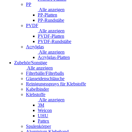
PP
Alle anzeigen
PP-Platten
PP-Rundstäbe
PVDF
Alle anzeigen
PVDF-Platten
PVDF-Rundstäbe
Acrylglas
Alle anzeigen
Acrylglas-Platten
Zubehör/Sonstige
Alle anzeigen
Filterbälle/Filterballs
Glasseidenschläuche
Reinigungssprays für Klebstoffe
Kabelbinder
Klebstoffe
Alle anzeigen
3M
Weicon
UHU
Pattex
Spulenkörper
Aluminium Klebeband