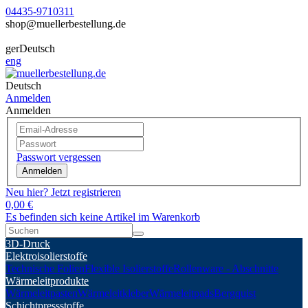
04435-9710311
shop@muellerbestellung.de
ger
Deutsch
eng
Deutsch
Anmelden
Anmelden
Passwort vergessen
Anmelden
Neu hier? Jetzt registrieren
0,00 €
Es befinden sich keine Artikel im Warenkorb
3D-Druck
Elektroisolierstoffe
Technische Folien
Flexible Isolierstoffe
Rollenware - Abschnitte
Wärmeleitprodukte
Wärmeleitpasten
Wärmeleitkleber
Wärmeleitpads
Bergquist
Schichtpressstoffe