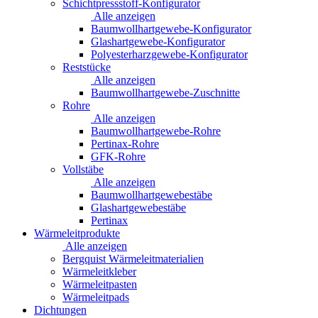
Schichtpressstoff-Konfigurator
Alle anzeigen
Baumwollhartgewebe-Konfigurator
Glashartgewebe-Konfigurator
Polyesterharzgewebe-Konfigurator
Reststücke
Alle anzeigen
Baumwollhartgewebe-Zuschnitte
Rohre
Alle anzeigen
Baumwollhartgewebe-Rohre
Pertinax-Rohre
GFK-Rohre
Vollstäbe
Alle anzeigen
Baumwollhartgewebestäbe
Glashartgewebestäbe
Pertinax
Wärmeleitprodukte
Alle anzeigen
Bergquist Wärmeleitmaterialien
Wärmeleitkleber
Wärmeleitpasten
Wärmeleitpads
Dichtungen