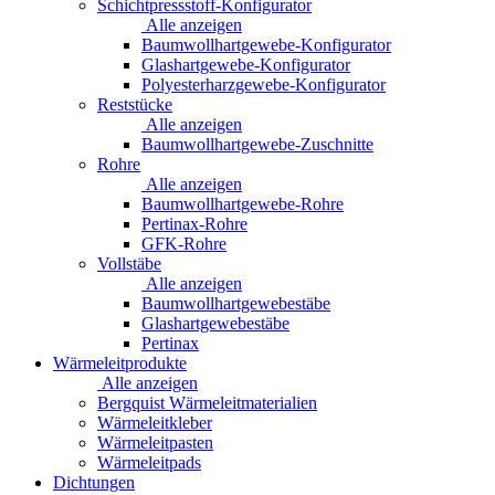
Schichtpressstoff-Konfigurator
Alle anzeigen
Baumwollhartgewebe-Konfigurator
Glashartgewebe-Konfigurator
Polyesterharzgewebe-Konfigurator
Reststücke
Alle anzeigen
Baumwollhartgewebe-Zuschnitte
Rohre
Alle anzeigen
Baumwollhartgewebe-Rohre
Pertinax-Rohre
GFK-Rohre
Vollstäbe
Alle anzeigen
Baumwollhartgewebestäbe
Glashartgewebestäbe
Pertinax
Wärmeleitprodukte
Alle anzeigen
Bergquist Wärmeleitmaterialien
Wärmeleitkleber
Wärmeleitpasten
Wärmeleitpads
Dichtungen