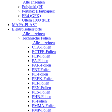
Alle anzeigen
Polyimid (PI)
Pertinax (Hartpapier)
FR4 (GFK)
Ultem 1000 (PEI)
MAPA-PLAST
Elektroisolierstoffe
Alle anzeigen
Technische Folien
Alle anzeigen
CTA-Folien
ECTFE-Folien
FEP-Folien
PA-Folien
PAR-Folien
PBT-Folien
PE-Folien
PEEK-Folien
PEI-Folien
PEN-Folien
PES-Folien
PHB-Folien
PI-Folien
PMMA-Folien
PMP-Folien