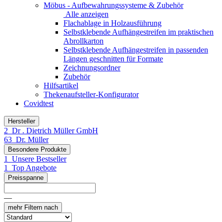
Möbus - Aufbewahrungssysteme & Zubehör
Alle anzeigen
Flachablage in Holzausführung
Selbstklebende Aufhängestreifen im praktischen
Abrollkarton
Selbstklebende Aufhängestreifen in passenden
Längen geschnitten für Formate
Zeichnungsordner
Zubehör
Hilfsartikel
Thekenaufsteller-Konfigurator
Covidtest
Hersteller
2
Dr . Dietrich Müller GmbH
63
Dr. Müller
Besondere Produkte
1
Unsere Bestseller
1
Top Angebote
Preisspanne
—
mehr
Filtern nach