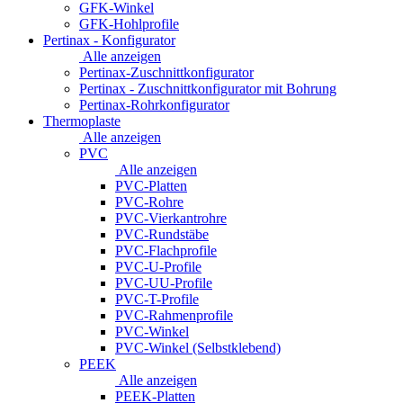
GFK-Winkel
GFK-Hohlprofile
Pertinax - Konfigurator
Alle anzeigen
Pertinax-Zuschnittkonfigurator
Pertinax - Zuschnittkonfigurator mit Bohrung
Pertinax-Rohrkonfigurator
Thermoplaste
Alle anzeigen
PVC
Alle anzeigen
PVC-Platten
PVC-Rohre
PVC-Vierkantrohre
PVC-Rundstäbe
PVC-Flachprofile
PVC-U-Profile
PVC-UU-Profile
PVC-T-Profile
PVC-Rahmenprofile
PVC-Winkel
PVC-Winkel (Selbstklebend)
PEEK
Alle anzeigen
PEEK-Platten