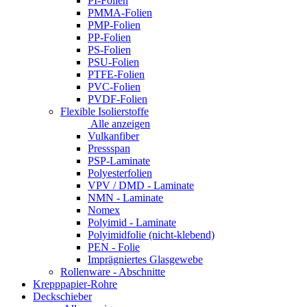
PI-Folien
PMMA-Folien
PMP-Folien
PP-Folien
PS-Folien
PSU-Folien
PTFE-Folien
PVC-Folien
PVDF-Folien
Flexible Isolierstoffe
Alle anzeigen
Vulkanfiber
Pressspan
PSP-Laminate
Polyesterfolien
VPV / DMD - Laminate
NMN - Laminate
Nomex
Polyimid - Laminate
Polyimidfolie (nicht-klebend)
PEN - Folie
Imprägniertes Glasgewebe
Rollenware - Abschnitte
Krepppapier-Rohre
Deckschieber