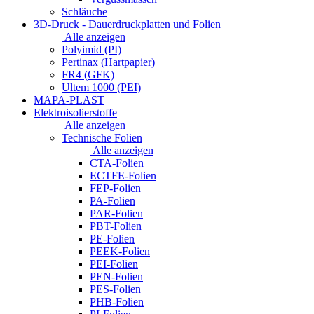
Schläuche
3D-Druck - Dauerdruckplatten und Folien
Alle anzeigen
Polyimid (PI)
Pertinax (Hartpapier)
FR4 (GFK)
Ultem 1000 (PEI)
MAPA-PLAST
Elektroisolierstoffe
Alle anzeigen
Technische Folien
Alle anzeigen
CTA-Folien
ECTFE-Folien
FEP-Folien
PA-Folien
PAR-Folien
PBT-Folien
PE-Folien
PEEK-Folien
PEI-Folien
PEN-Folien
PES-Folien
PHB-Folien