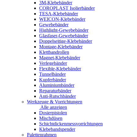
3M-Klebebänder
COROPLAST Isolierbänder
TESA-Klebebänder
WEICON-Klebebänder
Gewebebänder
Highlight-Gewebebänder
Glasfaser-Gewebebänder
Doppelseitige-Klebebänder
Montage-Klebebänder
Klettbandrollen
Magnet-Klebebänder
Verlegebänder
Flexible-Klebebänder
Tunnelbänder
Kupferbänder
Aluminiumbänder
Reparaturbänder
Anti-Rutschbänder
Werkzeuge & Vorrichtungen
Alle anzeigen
Dosierpistolen
Mischdüsen
Schichtdickenmessvorrichtungen
Klebebandspender
Palettenrahmen