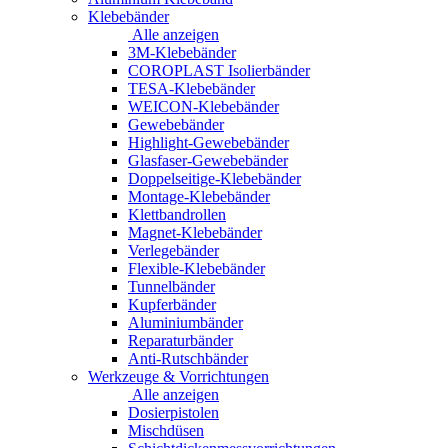
Klebebänder
Alle anzeigen
3M-Klebebänder
COROPLAST Isolierbänder
TESA-Klebebänder
WEICON-Klebebänder
Gewebebänder
Highlight-Gewebebänder
Glasfaser-Gewebebänder
Doppelseitige-Klebebänder
Montage-Klebebänder
Klettbandrollen
Magnet-Klebebänder
Verlegebänder
Flexible-Klebebänder
Tunnelbänder
Kupferbänder
Aluminiumbänder
Reparaturbänder
Anti-Rutschbänder
Werkzeuge & Vorrichtungen
Alle anzeigen
Dosierpistolen
Mischdüsen