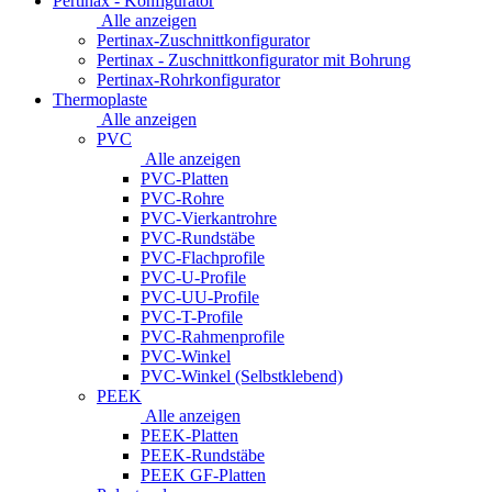
Pertinax - Konfigurator
Alle anzeigen
Pertinax-Zuschnittkonfigurator
Pertinax - Zuschnittkonfigurator mit Bohrung
Pertinax-Rohrkonfigurator
Thermoplaste
Alle anzeigen
PVC
Alle anzeigen
PVC-Platten
PVC-Rohre
PVC-Vierkantrohre
PVC-Rundstäbe
PVC-Flachprofile
PVC-U-Profile
PVC-UU-Profile
PVC-T-Profile
PVC-Rahmenprofile
PVC-Winkel
PVC-Winkel (Selbstklebend)
PEEK
Alle anzeigen
PEEK-Platten
PEEK-Rundstäbe
PEEK GF-Platten