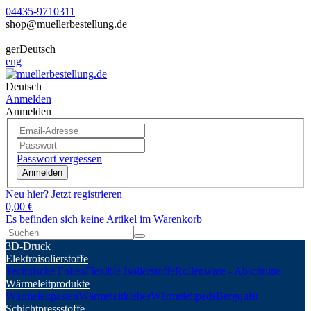
04435-9710311
shop@muellerbestellung.de
ger
Deutsch
eng
Deutsch
Anmelden
Anmelden
Passwort vergessen
Anmelden
Neu hier? Jetzt registrieren
0,00 €
Es befinden sich keine Artikel im Warenkorb
3D-Druck
Elektroisolierstoffe
Technische Folien
Flexible Isolierstoffe
Rollenware - Abschnitte
Wärmeleitprodukte
Wärmeleitpasten
Wärmeleitkleber
Wärmeleitpads
Bergquist
Schichtpressstoffe