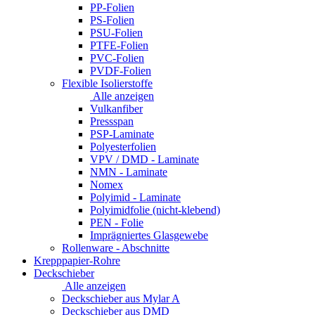
PP-Folien
PS-Folien
PSU-Folien
PTFE-Folien
PVC-Folien
PVDF-Folien
Flexible Isolierstoffe
Alle anzeigen
Vulkanfiber
Pressspan
PSP-Laminate
Polyesterfolien
VPV / DMD - Laminate
NMN - Laminate
Nomex
Polyimid - Laminate
Polyimidfolie (nicht-klebend)
PEN - Folie
Imprägniertes Glasgewebe
Rollenware - Abschnitte
Krepppapier-Rohre
Deckschieber
Alle anzeigen
Deckschieber aus Mylar A
Deckschieber aus DMD