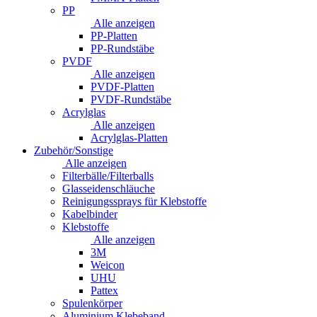
PP
Alle anzeigen
PP-Platten
PP-Rundstäbe
PVDF
Alle anzeigen
PVDF-Platten
PVDF-Rundstäbe
Acrylglas
Alle anzeigen
Acrylglas-Platten
Zubehör/Sonstige
Alle anzeigen
Filterbälle/Filterballs
Glasseidenschläuche
Reinigungssprays für Klebstoffe
Kabelbinder
Klebstoffe
Alle anzeigen
3M
Weicon
UHU
Pattex
Spulenkörper
Aluminium Klebeband