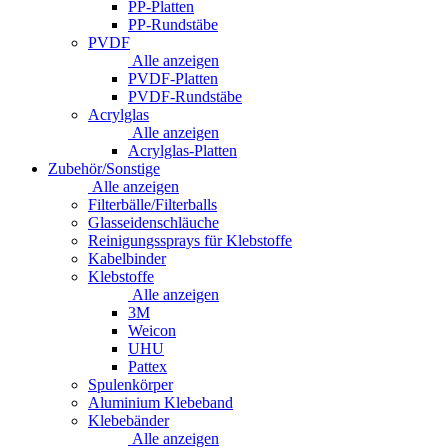
PP-Platten
PP-Rundstäbe
PVDF
Alle anzeigen
PVDF-Platten
PVDF-Rundstäbe
Acrylglas
Alle anzeigen
Acrylglas-Platten
Zubehör/Sonstige
Alle anzeigen
Filterbälle/Filterballs
Glasseidenschläuche
Reinigungssprays für Klebstoffe
Kabelbinder
Klebstoffe
Alle anzeigen
3M
Weicon
UHU
Pattex
Spulenkörper
Aluminium Klebeband
Klebebänder
Alle anzeigen