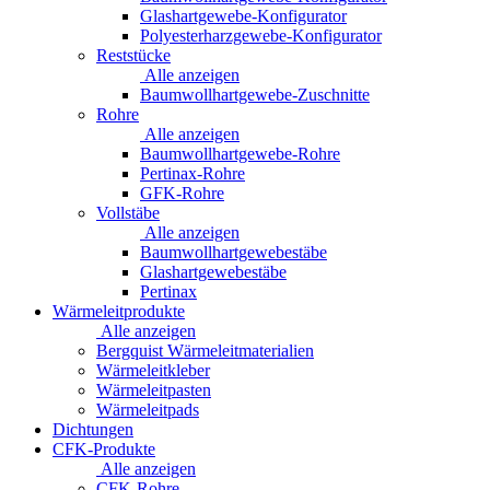
Glashartgewebe-Konfigurator
Polyesterharzgewebe-Konfigurator
Reststücke
Alle anzeigen
Baumwollhartgewebe-Zuschnitte
Rohre
Alle anzeigen
Baumwollhartgewebe-Rohre
Pertinax-Rohre
GFK-Rohre
Vollstäbe
Alle anzeigen
Baumwollhartgewebestäbe
Glashartgewebestäbe
Pertinax
Wärmeleitprodukte
Alle anzeigen
Bergquist Wärmeleitmaterialien
Wärmeleitkleber
Wärmeleitpasten
Wärmeleitpads
Dichtungen
CFK-Produkte
Alle anzeigen
CFK-Rohre