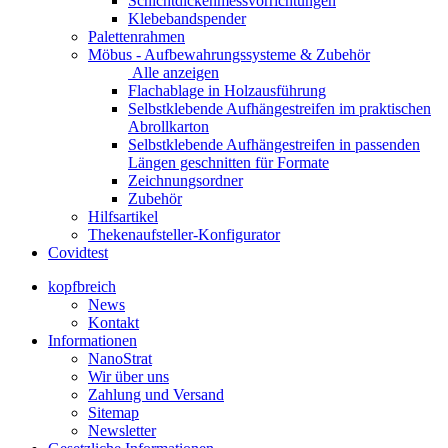
Schichtdickenmessvorrichtungen
Klebebandspender
Palettenrahmen
Möbus - Aufbewahrungssysteme & Zubehör
Alle anzeigen
Flachablage in Holzausführung
Selbstklebende Aufhängestreifen im praktischen
Abrollkarton
Selbstklebende Aufhängestreifen in passenden
Längen geschnitten für Formate
Zeichnungsordner
Zubehör
Hilfsartikel
Thekenaufsteller-Konfigurator
Covidtest
kopfbreich
News
Kontakt
Informationen
NanoStrat
Wir über uns
Zahlung und Versand
Sitemap
Newsletter