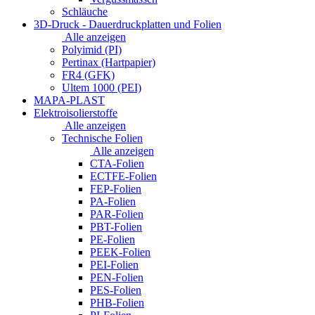
Schläuche
3D-Druck - Dauerdruckplatten und Folien
Alle anzeigen
Polyimid (PI)
Pertinax (Hartpapier)
FR4 (GFK)
Ultem 1000 (PEI)
MAPA-PLAST
Elektroisolierstoffe
Alle anzeigen
Technische Folien
Alle anzeigen
CTA-Folien
ECTFE-Folien
FEP-Folien
PA-Folien
PAR-Folien
PBT-Folien
PE-Folien
PEEK-Folien
PEI-Folien
PEN-Folien
PES-Folien
PHB-Folien