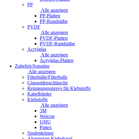
PP
Alle anzeigen
PP-Platten
PP-Rundstäbe
PVDF
Alle anzeigen
PVDF-Platten
PVDF-Rundstäbe
Acrylglas
Alle anzeigen
Acrylglas-Platten
Zubehör/Sonstige
Alle anzeigen
Filterbälle/Filterballs
Glasseidenschläuche
Reinigungssprays für Klebstoffe
Kabelbinder
Klebstoffe
Alle anzeigen
3M
Weicon
UHU
Pattex
Spulenkörper
Aluminium Klebeband