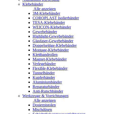
Klebebänder
Alle anzeigen
3M-Klebebänder
COROPLAST Isolierbänder
TESA-Klebebänder
WEICON-Klebebänder
Gewebebänder
Highlight-Gewebebänder
Glasfaser-Gewebebänder
Doppelseitige-Klebebänder
Montage-Klebebänder
Klettbandrollen
Magnet-Klebebänder
Verlegebänder
Flexible-Klebebänder
Tunnelbänder
Kupferbänder
Aluminiumbänder
Reparaturbänder
Anti-Rutschbänder
Werkzeuge & Vorrichtungen
Alle anzeigen
Dosierpistolen
Mischdüsen