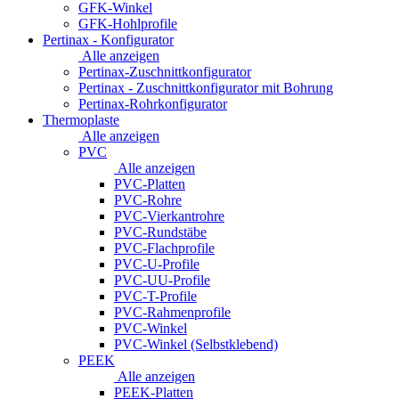
GFK-Winkel
GFK-Hohlprofile
Pertinax - Konfigurator
Alle anzeigen
Pertinax-Zuschnittkonfigurator
Pertinax - Zuschnittkonfigurator mit Bohrung
Pertinax-Rohrkonfigurator
Thermoplaste
Alle anzeigen
PVC
Alle anzeigen
PVC-Platten
PVC-Rohre
PVC-Vierkantrohre
PVC-Rundstäbe
PVC-Flachprofile
PVC-U-Profile
PVC-UU-Profile
PVC-T-Profile
PVC-Rahmenprofile
PVC-Winkel
PVC-Winkel (Selbstklebend)
PEEK
Alle anzeigen
PEEK-Platten