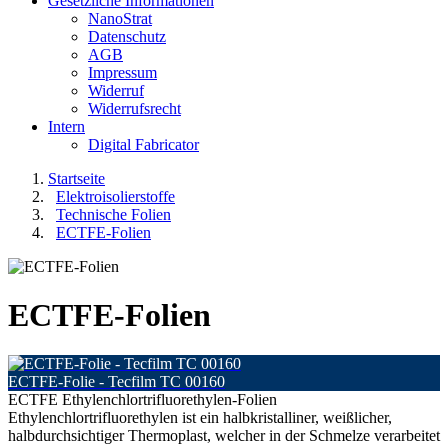
Gesetzliche Informationen
NanoStrat
Datenschutz
AGB
Impressum
Widerruf
Widerrufsrecht
Intern
Digital Fabricator
Startseite
Elektroisolierstoffe
Technische Folien
ECTFE-Folien
ECTFE-Folien
ECTFE-Folie - Tecfilm TC 00160
ECTFE Ethylenchlortrifluorethylen-Folien
Ethylenchlortrifluorethylen ist ein halbkristalliner, weißlicher,
halbdurchsichtiger Thermoplast, welcher in der Schmelze verarbeitet