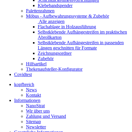
Schichtdickenmessvorrichtungen
Klebebandspender
Palettenrahmen
Möbus - Aufbewahrungssysteme & Zubehör
Alle anzeigen
Flachablage in Holzausführung
Selbstklebende Aufhängestreifen im praktischen
Abrollkarton
Selbstklebende Aufhängestreifen in passenden
Längen geschnitten für Formate
Zeichnungsordner
Zubehör
Hilfsartikel
Thekenaufsteller-Konfigurator
Covidtest
kopfbreich
News
Kontakt
Informationen
NanoStrat
Wir über uns
Zahlung und Versand
Sitemap
Newsletter