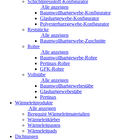
Schichtpressstoff-Konfigurator
Alle anzeigen
Baumwollhartgewebe-Konfigurator
Glashartgewebe-Konfigurator
Polyesterharzgewebe-Konfigurator
Reststücke
Alle anzeigen
Baumwollhartgewebe-Zuschnitte
Rohre
Alle anzeigen
Baumwollhartgewebe-Rohre
Pertinax-Rohre
GFK-Rohre
Vollstäbe
Alle anzeigen
Baumwollhartgewebestäbe
Glashartgewebestäbe
Pertinax
Wärmeleitprodukte
Alle anzeigen
Bergquist Wärmeleitmaterialien
Wärmeleitkleber
Wärmeleitpasten
Wärmeleitpads
Dichtungen