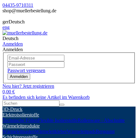
04435-9710311
shop@muellerbestellung.de
ger
Deutsch
eng
Deutsch
Anmelden
Anmelden
Passwort vergessen
Anmelden
Neu hier? Jetzt registrieren
0,00 €
Es befinden sich keine Artikel im Warenkorb
3D-Druck
Elektroisolierstoffe
Technische Folien
Flexible Isolierstoffe
Rollenware - Abschnitte
Wärmeleitprodukte
Wärmeleitpasten
Wärmeleitkleber
Wärmeleitpads
Bergquist
Schichtpressstoffe