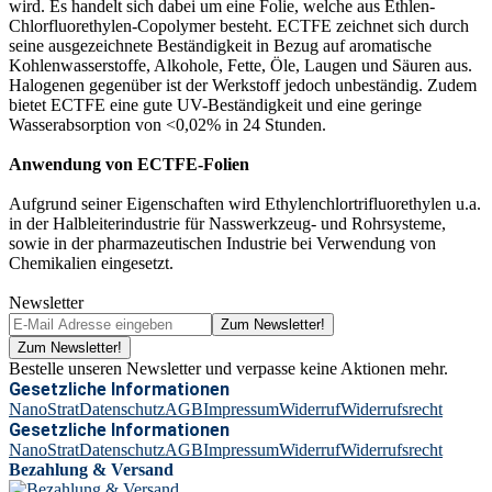
wird. Es handelt sich dabei um eine Folie, welche aus Ethlen-
Chlorfluorethylen-Copolymer besteht. ECTFE zeichnet sich durch
seine ausgezeichnete Beständigkeit in Bezug auf aromatische
Kohlenwasserstoffe, Alkohole, Fette, Öle, Laugen und Säuren aus.
Halogenen gegenüber ist der Werkstoff jedoch unbeständig. Zudem
bietet ECTFE eine gute UV-Beständigkeit und eine geringe
Wasserabsorption von <0,02% in 24 Stunden.
Anwendung von ECTFE-Folien
Aufgrund seiner Eigenschaften wird Ethylenchlortrifluorethylen u.a.
in der Halbleiterindustrie für Nasswerkzeug- und Rohrsysteme,
sowie in der pharmazeutischen Industrie bei Verwendung von
Chemikalien eingesetzt.
Newsletter
Zum Newsletter!
Zum Newsletter!
Bestelle unseren Newsletter und verpasse keine Aktionen mehr.
Gesetzliche Informationen
NanoStrat
Datenschutz
AGB
Impressum
Widerruf
Widerrufsrecht
Gesetzliche Informationen
NanoStrat
Datenschutz
AGB
Impressum
Widerruf
Widerrufsrecht
Bezahlung & Versand