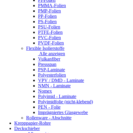
PI-Folien
PMMA-Folien
PMP-Folien
PP-Folien
PS-Folien
PSU-Folien
PTFE-Folien
PVC-Folien
PVDF-Folien
Flexible Isolierstoffe
Alle anzeigen
Vulkanfiber
Pressspan
PSP-Laminate
Polyesterfolien
VPV / DMD - Laminate
NMN - Laminate
Nomex
Polyimid - Laminate
Polyimidfolie (nicht-klebend)
PEN - Folie
Imprägniertes Glasgewebe
Rollenware - Abschnitte
Krepppapier-Rohre
Deckschieber