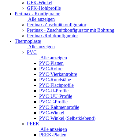
GFK-Winkel
GFK-Hohlprofile
Pertinax - Konfigurator
Alle anzeigen
Pertinax-Zuschnittkonfigurator
Pertinax - Zuschnittkonfigurator mit Bohrung
Pertinax-Rohrkonfigurator
Thermoplaste
Alle anzeigen
PVC
Alle anzeigen
PVC-Platten
PVC-Rohre
PVC-Vierkantrohre
PVC-Rundstäbe
PVC-Flachprofile
PVC-U-Profile
PVC-UU-Profile
PVC-T-Profile
PVC-Rahmenprofile
PVC-Winkel
PVC-Winkel (Selbstklebend)
PEEK
Alle anzeigen
PEEK-Platten