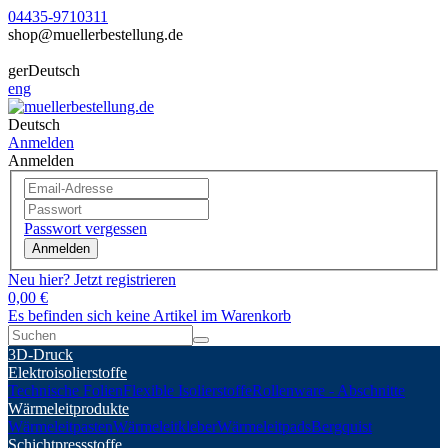
04435-9710311
shop@muellerbestellung.de
ger
Deutsch
eng
Deutsch
Anmelden
Anmelden
Passwort vergessen
Anmelden
Neu hier? Jetzt registrieren
0,00 €
Es befinden sich keine Artikel im Warenkorb
3D-Druck
Elektroisolierstoffe
Technische Folien
Flexible Isolierstoffe
Rollenware - Abschnitte
Wärmeleitprodukte
Wärmeleitpasten
Wärmeleitkleber
Wärmeleitpads
Bergquist
Schichtpressstoffe