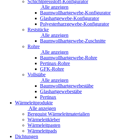
Schichtpressstoff-Konfigurator
Alle anzeigen
Baumwollhartgewebe-Konfigurator
Glashartgewebe-Konfigurator
Polyesterharzgewebe-Konfigurator
Reststücke
Alle anzeigen
Baumwollhartgewebe-Zuschnitte
Rohre
Alle anzeigen
Baumwollhartgewebe-Rohre
Pertinax-Rohre
GFK-Rohre
Vollstäbe
Alle anzeigen
Baumwollhartgewebestäbe
Glashartgewebestäbe
Pertinax
Wärmeleitprodukte
Alle anzeigen
Bergquist Wärmeleitmaterialien
Wärmeleitkleber
Wärmeleitpasten
Wärmeleitpads
Dichtungen