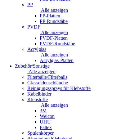
PP
Alle anzeigen
PP-Platten
PP-Rundstäbe
PVDF
Alle anzeigen
PVDF-Platten
PVDF-Rundstäbe
Acrylglas
Alle anzeigen
Acrylglas-Platten
Zubehör/Sonstige
Alle anzeigen
Filterbälle/Filterballs
Glasseidenschläuche
Reinigungssprays für Klebstoffe
Kabelbinder
Klebstoffe
Alle anzeigen
3M
Weicon
UHU
Pattex
Spulenkörper
Aluminium Klebeband