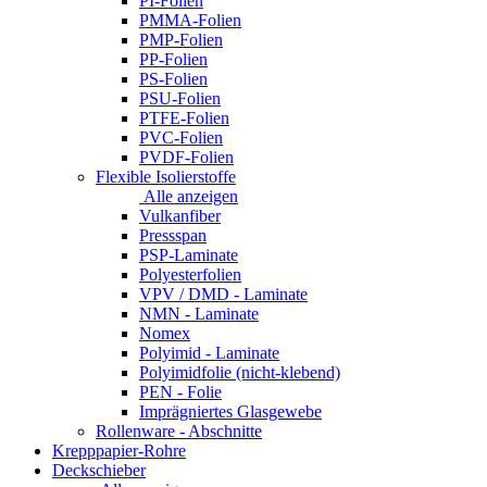
PI-Folien
PMMA-Folien
PMP-Folien
PP-Folien
PS-Folien
PSU-Folien
PTFE-Folien
PVC-Folien
PVDF-Folien
Flexible Isolierstoffe
Alle anzeigen
Vulkanfiber
Pressspan
PSP-Laminate
Polyesterfolien
VPV / DMD - Laminate
NMN - Laminate
Nomex
Polyimid - Laminate
Polyimidfolie (nicht-klebend)
PEN - Folie
Imprägniertes Glasgewebe
Rollenware - Abschnitte
Krepppapier-Rohre
Deckschieber