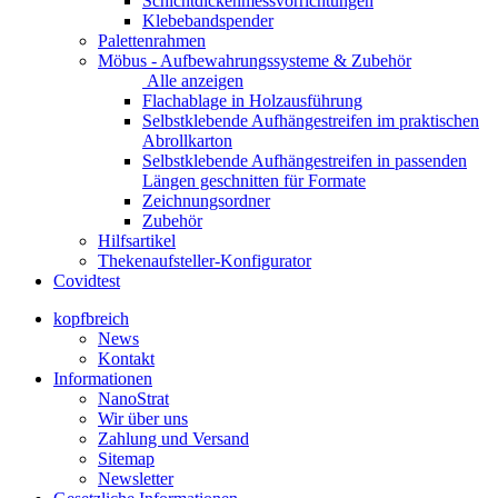
Schichtdickenmessvorrichtungen
Klebebandspender
Palettenrahmen
Möbus - Aufbewahrungssysteme & Zubehör
Alle anzeigen
Flachablage in Holzausführung
Selbstklebende Aufhängestreifen im praktischen
Abrollkarton
Selbstklebende Aufhängestreifen in passenden
Längen geschnitten für Formate
Zeichnungsordner
Zubehör
Hilfsartikel
Thekenaufsteller-Konfigurator
Covidtest
kopfbreich
News
Kontakt
Informationen
NanoStrat
Wir über uns
Zahlung und Versand
Sitemap
Newsletter