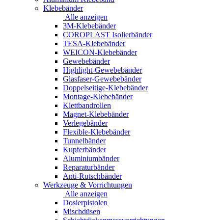
Klebebänder
Alle anzeigen
3M-Klebebänder
COROPLAST Isolierbänder
TESA-Klebebänder
WEICON-Klebebänder
Gewebebänder
Highlight-Gewebebänder
Glasfaser-Gewebebänder
Doppelseitige-Klebebänder
Montage-Klebebänder
Klettbandrollen
Magnet-Klebebänder
Verlegebänder
Flexible-Klebebänder
Tunnelbänder
Kupferbänder
Aluminiumbänder
Reparaturbänder
Anti-Rutschbänder
Werkzeuge & Vorrichtungen
Alle anzeigen
Dosierpistolen
Mischdüsen