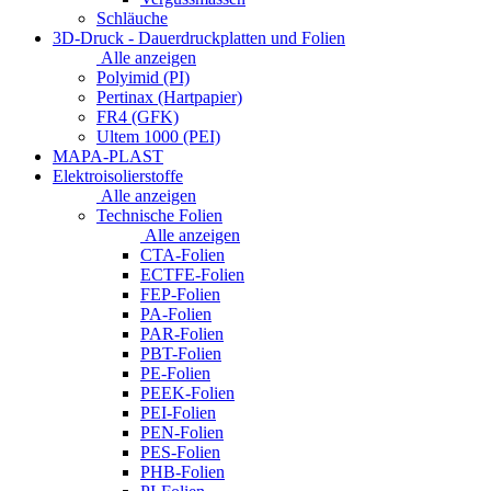
Schläuche
3D-Druck - Dauerdruckplatten und Folien
Alle anzeigen
Polyimid (PI)
Pertinax (Hartpapier)
FR4 (GFK)
Ultem 1000 (PEI)
MAPA-PLAST
Elektroisolierstoffe
Alle anzeigen
Technische Folien
Alle anzeigen
CTA-Folien
ECTFE-Folien
FEP-Folien
PA-Folien
PAR-Folien
PBT-Folien
PE-Folien
PEEK-Folien
PEI-Folien
PEN-Folien
PES-Folien
PHB-Folien