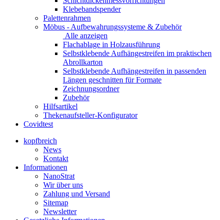
Schichtdickenmessvorrichtungen
Klebebandspender
Palettenrahmen
Möbus - Aufbewahrungssysteme & Zubehör
Alle anzeigen
Flachablage in Holzausführung
Selbstklebende Aufhängestreifen im praktischen
Abrollkarton
Selbstklebende Aufhängestreifen in passenden
Längen geschnitten für Formate
Zeichnungsordner
Zubehör
Hilfsartikel
Thekenaufsteller-Konfigurator
Covidtest
kopfbreich
News
Kontakt
Informationen
NanoStrat
Wir über uns
Zahlung und Versand
Sitemap
Newsletter