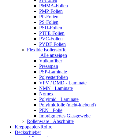
PI-Folien
PMMA-Folien
PMP-Folien
PP-Folien
PS-Folien
PSU-Folien
PTFE-Folien
PVC-Folien
PVDF-Folien
Flexible Isolierstoffe
Alle anzeigen
Vulkanfiber
Pressspan
PSP-Laminate
Polyesterfolien
VPV / DMD - Laminate
NMN - Laminate
Nomex
Polyimid - Laminate
Polyimidfolie (nicht-klebend)
PEN - Folie
Imprägniertes Glasgewebe
Rollenware - Abschnitte
Krepppapier-Rohre
Deckschieber