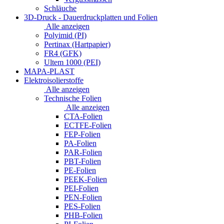
Schläuche
3D-Druck - Dauerdruckplatten und Folien
Alle anzeigen
Polyimid (PI)
Pertinax (Hartpapier)
FR4 (GFK)
Ultem 1000 (PEI)
MAPA-PLAST
Elektroisolierstoffe
Alle anzeigen
Technische Folien
Alle anzeigen
CTA-Folien
ECTFE-Folien
FEP-Folien
PA-Folien
PAR-Folien
PBT-Folien
PE-Folien
PEEK-Folien
PEI-Folien
PEN-Folien
PES-Folien
PHB-Folien