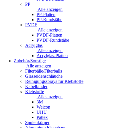
PP
Alle anzeigen
PP-Platten
PP-Rundstäbe
PVDF
Alle anzeigen
PVDF-Platten
PVDF-Rundstäbe
Acrylglas
Alle anzeigen
Acrylglas-Platten
Zubehör/Sonstige
Alle anzeigen
Filterbälle/Filterballs
Glasseidenschläuche
Reinigungssprays für Klebstoffe
Kabelbinder
Klebstoffe
Alle anzeigen
3M
Weicon
UHU
Pattex
Spulenkörper
Aluminium Klebeband