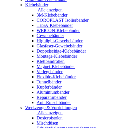
Klebebänder
Alle anzeigen
3M-Klebebänder
COROPLAST Isolierbänder
TESA-Klebebänder
WEICON-Klebebänder
Gewebebänder
Highlight-Gewebebänder
Glasfaser-Gewebebänder
Doppelseitige-Klebebänder
Montage-Klebebänder
Klettbandrollen
Magnet-Klebebänder
Verlegebänder
Flexible-Klebebänder
Tunnelbänder
Kupferbänder
Aluminiumbänder
Reparaturbänder
Anti-Rutschbänder
Werkzeuge & Vorrichtungen
Alle anzeigen
Dosierpistolen
Mischdüsen