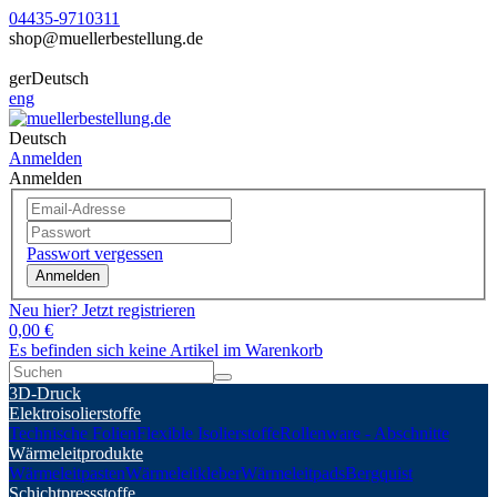
04435-9710311
shop@muellerbestellung.de
ger
Deutsch
eng
Deutsch
Anmelden
Anmelden
Passwort vergessen
Anmelden
Neu hier? Jetzt registrieren
0,00 €
Es befinden sich keine Artikel im Warenkorb
3D-Druck
Elektroisolierstoffe
Technische Folien
Flexible Isolierstoffe
Rollenware - Abschnitte
Wärmeleitprodukte
Wärmeleitpasten
Wärmeleitkleber
Wärmeleitpads
Bergquist
Schichtpressstoffe