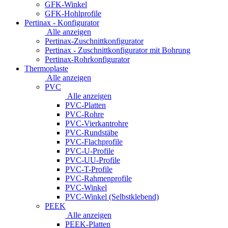
GFK-Winkel
GFK-Hohlprofile
Pertinax - Konfigurator
Alle anzeigen
Pertinax-Zuschnittkonfigurator
Pertinax - Zuschnittkonfigurator mit Bohrung
Pertinax-Rohrkonfigurator
Thermoplaste
Alle anzeigen
PVC
Alle anzeigen
PVC-Platten
PVC-Rohre
PVC-Vierkantrohre
PVC-Rundstäbe
PVC-Flachprofile
PVC-U-Profile
PVC-UU-Profile
PVC-T-Profile
PVC-Rahmenprofile
PVC-Winkel
PVC-Winkel (Selbstklebend)
PEEK
Alle anzeigen
PEEK-Platten