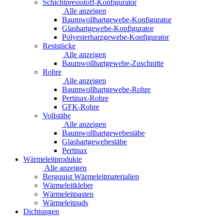
Schichtpressstoff-Konfigurator
Alle anzeigen
Baumwollhartgewebe-Konfigurator
Glashartgewebe-Konfigurator
Polyesterharzgewebe-Konfigurator
Reststücke
Alle anzeigen
Baumwollhartgewebe-Zuschnitte
Rohre
Alle anzeigen
Baumwollhartgewebe-Rohre
Pertinax-Rohre
GFK-Rohre
Vollstäbe
Alle anzeigen
Baumwollhartgewebestäbe
Glashartgewebestäbe
Pertinax
Wärmeleitprodukte
Alle anzeigen
Bergquist Wärmeleitmaterialien
Wärmeleitkleber
Wärmeleitpasten
Wärmeleitpads
Dichtungen