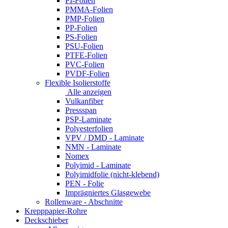
PI-Folien
PMMA-Folien
PMP-Folien
PP-Folien
PS-Folien
PSU-Folien
PTFE-Folien
PVC-Folien
PVDF-Folien
Flexible Isolierstoffe
Alle anzeigen
Vulkanfiber
Pressspan
PSP-Laminate
Polyesterfolien
VPV / DMD - Laminate
NMN - Laminate
Nomex
Polyimid - Laminate
Polyimidfolie (nicht-klebend)
PEN - Folie
Imprägniertes Glasgewebe
Rollenware - Abschnitte
Krepppapier-Rohre
Deckschieber