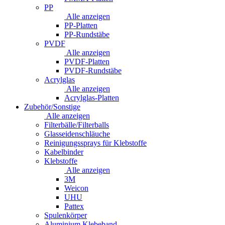
PP
Alle anzeigen
PP-Platten
PP-Rundstäbe
PVDF
Alle anzeigen
PVDF-Platten
PVDF-Rundstäbe
Acrylglas
Alle anzeigen
Acrylglas-Platten
Zubehör/Sonstige
Alle anzeigen
Filterbälle/Filterballs
Glasseidenschläuche
Reinigungssprays für Klebstoffe
Kabelbinder
Klebstoffe
Alle anzeigen
3M
Weicon
UHU
Pattex
Spulenkörper
Aluminium Klebeband