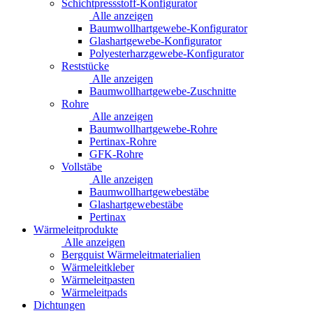
Schichtpressstoff-Konfigurator
Alle anzeigen
Baumwollhartgewebe-Konfigurator
Glashartgewebe-Konfigurator
Polyesterharzgewebe-Konfigurator
Reststücke
Alle anzeigen
Baumwollhartgewebe-Zuschnitte
Rohre
Alle anzeigen
Baumwollhartgewebe-Rohre
Pertinax-Rohre
GFK-Rohre
Vollstäbe
Alle anzeigen
Baumwollhartgewebestäbe
Glashartgewebestäbe
Pertinax
Wärmeleitprodukte
Alle anzeigen
Bergquist Wärmeleitmaterialien
Wärmeleitkleber
Wärmeleitpasten
Wärmeleitpads
Dichtungen