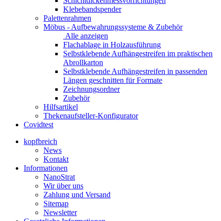
Schichtdickenmessvorrichtungen
Klebebandspender
Palettenrahmen
Möbus - Aufbewahrungssysteme & Zubehör
Alle anzeigen
Flachablage in Holzausführung
Selbstklebende Aufhängestreifen im praktischen
Abrollkarton
Selbstklebende Aufhängestreifen in passenden
Längen geschnitten für Formate
Zeichnungsordner
Zubehör
Hilfsartikel
Thekenaufsteller-Konfigurator
Covidtest
kopfbreich
News
Kontakt
Informationen
NanoStrat
Wir über uns
Zahlung und Versand
Sitemap
Newsletter