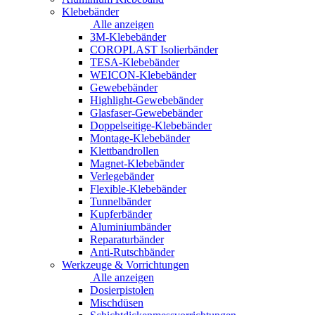
Klebebänder
Alle anzeigen
3M-Klebebänder
COROPLAST Isolierbänder
TESA-Klebebänder
WEICON-Klebebänder
Gewebebänder
Highlight-Gewebebänder
Glasfaser-Gewebebänder
Doppelseitige-Klebebänder
Montage-Klebebänder
Klettbandrollen
Magnet-Klebebänder
Verlegebänder
Flexible-Klebebänder
Tunnelbänder
Kupferbänder
Aluminiumbänder
Reparaturbänder
Anti-Rutschbänder
Werkzeuge & Vorrichtungen
Alle anzeigen
Dosierpistolen
Mischdüsen