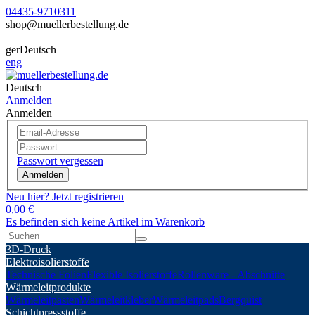
04435-9710311
shop@muellerbestellung.de
ger
Deutsch
eng
Deutsch
Anmelden
Anmelden
Passwort vergessen
Anmelden
Neu hier? Jetzt registrieren
0,00 €
Es befinden sich keine Artikel im Warenkorb
3D-Druck
Elektroisolierstoffe
Technische Folien
Flexible Isolierstoffe
Rollenware - Abschnitte
Wärmeleitprodukte
Wärmeleitpasten
Wärmeleitkleber
Wärmeleitpads
Bergquist
Schichtpressstoffe