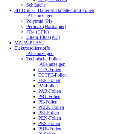
Schläuche
3D-Druck - Dauerdruckplatten und Folien
Alle anzeigen
Polyimid (PI)
Pertinax (Hartpapier)
FR4 (GFK)
Ultem 1000 (PEI)
MAPA-PLAST
Elektroisolierstoffe
Alle anzeigen
Technische Folien
Alle anzeigen
CTA-Folien
ECTFE-Folien
FEP-Folien
PA-Folien
PAR-Folien
PBT-Folien
PE-Folien
PEEK-Folien
PEI-Folien
PEN-Folien
PES-Folien
PHB-Folien