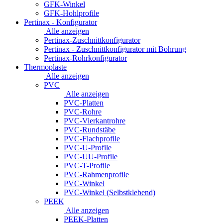
GFK-Winkel
GFK-Hohlprofile
Pertinax - Konfigurator
Alle anzeigen
Pertinax-Zuschnittkonfigurator
Pertinax - Zuschnittkonfigurator mit Bohrung
Pertinax-Rohrkonfigurator
Thermoplaste
Alle anzeigen
PVC
Alle anzeigen
PVC-Platten
PVC-Rohre
PVC-Vierkantrohre
PVC-Rundstäbe
PVC-Flachprofile
PVC-U-Profile
PVC-UU-Profile
PVC-T-Profile
PVC-Rahmenprofile
PVC-Winkel
PVC-Winkel (Selbstklebend)
PEEK
Alle anzeigen
PEEK-Platten