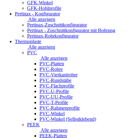
GFK-Winkel
GFK-Hohlprofile
Pertinax - Konfigurator
Alle anzeigen
Pertinax-Zuschnittkonfigurator
Pertinax - Zuschnittkonfigurator mit Bohrung
Pertinax-Rohrkonfigurator
Thermoplaste
Alle anzeigen
PVC
Alle anzeigen
PVC-Platten
PVC-Rohre
PVC-Vierkantrohre
PVC-Rundstäbe
PVC-Flachprofile
PVC-U-Profile
PVC-UU-Profile
PVC-T-Profile
PVC-Rahmenprofile
PVC-Winkel
PVC-Winkel (Selbstklebend)
PEEK
Alle anzeigen
PEEK-Platten