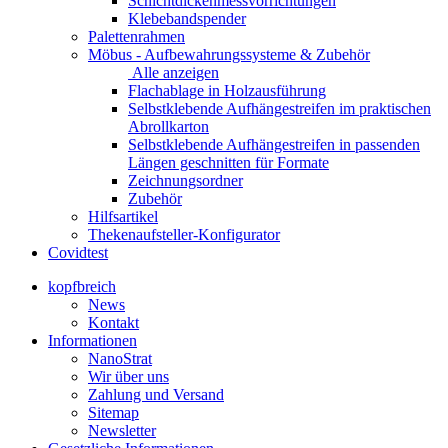
Schichtdickenmessvorrichtungen
Klebebandspender
Palettenrahmen
Möbus - Aufbewahrungssysteme & Zubehör
Alle anzeigen
Flachablage in Holzausführung
Selbstklebende Aufhängestreifen im praktischen
Abrollkarton
Selbstklebende Aufhängestreifen in passenden
Längen geschnitten für Formate
Zeichnungsordner
Zubehör
Hilfsartikel
Thekenaufsteller-Konfigurator
Covidtest
kopfbreich
News
Kontakt
Informationen
NanoStrat
Wir über uns
Zahlung und Versand
Sitemap
Newsletter