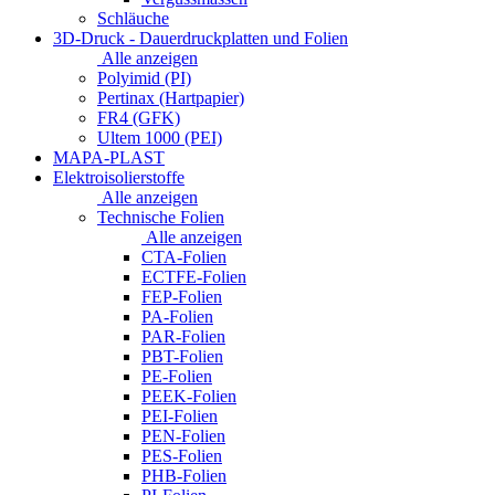
Schläuche
3D-Druck - Dauerdruckplatten und Folien
Alle anzeigen
Polyimid (PI)
Pertinax (Hartpapier)
FR4 (GFK)
Ultem 1000 (PEI)
MAPA-PLAST
Elektroisolierstoffe
Alle anzeigen
Technische Folien
Alle anzeigen
CTA-Folien
ECTFE-Folien
FEP-Folien
PA-Folien
PAR-Folien
PBT-Folien
PE-Folien
PEEK-Folien
PEI-Folien
PEN-Folien
PES-Folien
PHB-Folien