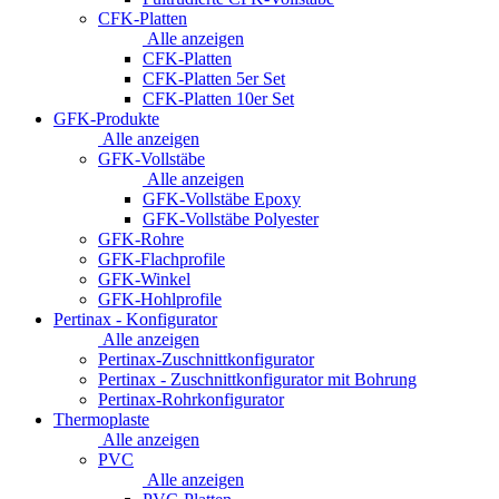
CFK-Platten
Alle anzeigen
CFK-Platten
CFK-Platten 5er Set
CFK-Platten 10er Set
GFK-Produkte
Alle anzeigen
GFK-Vollstäbe
Alle anzeigen
GFK-Vollstäbe Epoxy
GFK-Vollstäbe Polyester
GFK-Rohre
GFK-Flachprofile
GFK-Winkel
GFK-Hohlprofile
Pertinax - Konfigurator
Alle anzeigen
Pertinax-Zuschnittkonfigurator
Pertinax - Zuschnittkonfigurator mit Bohrung
Pertinax-Rohrkonfigurator
Thermoplaste
Alle anzeigen
PVC
Alle anzeigen