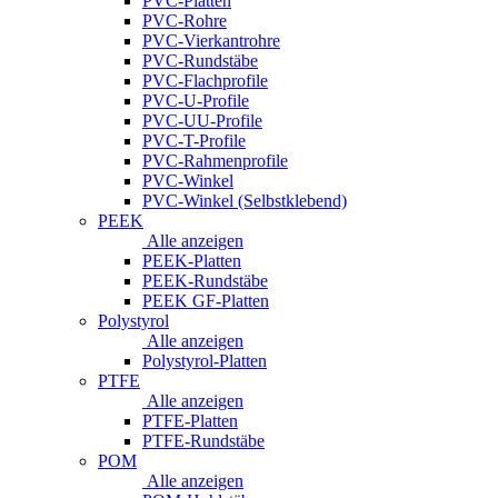
PVC-Platten
PVC-Rohre
PVC-Vierkantrohre
PVC-Rundstäbe
PVC-Flachprofile
PVC-U-Profile
PVC-UU-Profile
PVC-T-Profile
PVC-Rahmenprofile
PVC-Winkel
PVC-Winkel (Selbstklebend)
PEEK
Alle anzeigen
PEEK-Platten
PEEK-Rundstäbe
PEEK GF-Platten
Polystyrol
Alle anzeigen
Polystyrol-Platten
PTFE
Alle anzeigen
PTFE-Platten
PTFE-Rundstäbe
POM
Alle anzeigen