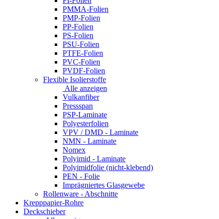
PI-Folien
PMMA-Folien
PMP-Folien
PP-Folien
PS-Folien
PSU-Folien
PTFE-Folien
PVC-Folien
PVDF-Folien
Flexible Isolierstoffe
Alle anzeigen
Vulkanfiber
Pressspan
PSP-Laminate
Polyesterfolien
VPV / DMD - Laminate
NMN - Laminate
Nomex
Polyimid - Laminate
Polyimidfolie (nicht-klebend)
PEN - Folie
Imprägniertes Glasgewebe
Rollenware - Abschnitte
Krepppapier-Rohre
Deckschieber