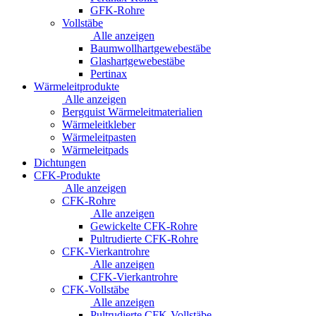
GFK-Rohre
Vollstäbe
Alle anzeigen
Baumwollhartgewebestäbe
Glashartgewebestäbe
Pertinax
Wärmeleitprodukte
Alle anzeigen
Bergquist Wärmeleitmaterialien
Wärmeleitkleber
Wärmeleitpasten
Wärmeleitpads
Dichtungen
CFK-Produkte
Alle anzeigen
CFK-Rohre
Alle anzeigen
Gewickelte CFK-Rohre
Pultrudierte CFK-Rohre
CFK-Vierkantrohre
Alle anzeigen
CFK-Vierkantrohre
CFK-Vollstäbe
Alle anzeigen
Pultrudierte CFK-Vollstäbe