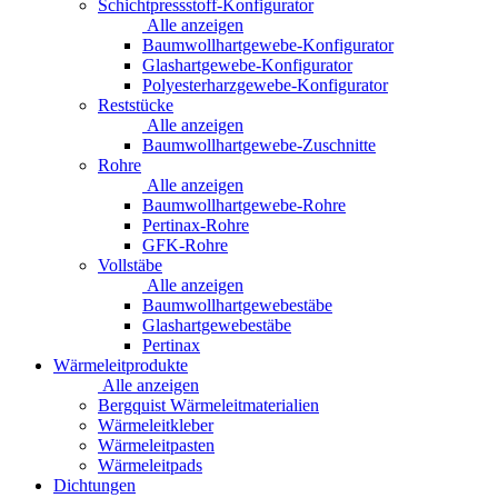
Schichtpressstoff-Konfigurator
Alle anzeigen
Baumwollhartgewebe-Konfigurator
Glashartgewebe-Konfigurator
Polyesterharzgewebe-Konfigurator
Reststücke
Alle anzeigen
Baumwollhartgewebe-Zuschnitte
Rohre
Alle anzeigen
Baumwollhartgewebe-Rohre
Pertinax-Rohre
GFK-Rohre
Vollstäbe
Alle anzeigen
Baumwollhartgewebestäbe
Glashartgewebestäbe
Pertinax
Wärmeleitprodukte
Alle anzeigen
Bergquist Wärmeleitmaterialien
Wärmeleitkleber
Wärmeleitpasten
Wärmeleitpads
Dichtungen