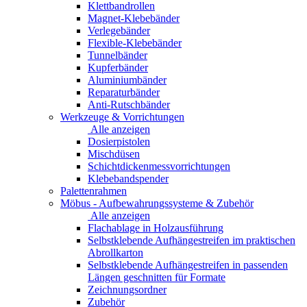
Klettbandrollen
Magnet-Klebebänder
Verlegebänder
Flexible-Klebebänder
Tunnelbänder
Kupferbänder
Aluminiumbänder
Reparaturbänder
Anti-Rutschbänder
Werkzeuge & Vorrichtungen
Alle anzeigen
Dosierpistolen
Mischdüsen
Schichtdickenmessvorrichtungen
Klebebandspender
Palettenrahmen
Möbus - Aufbewahrungssysteme & Zubehör
Alle anzeigen
Flachablage in Holzausführung
Selbstklebende Aufhängestreifen im praktischen
Abrollkarton
Selbstklebende Aufhängestreifen in passenden
Längen geschnitten für Formate
Zeichnungsordner
Zubehör