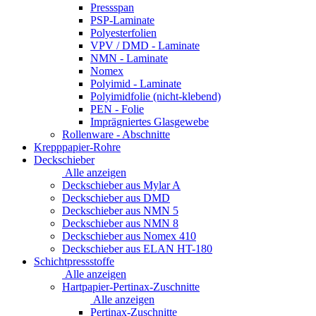
Pressspan
PSP-Laminate
Polyesterfolien
VPV / DMD - Laminate
NMN - Laminate
Nomex
Polyimid - Laminate
Polyimidfolie (nicht-klebend)
PEN - Folie
Imprägniertes Glasgewebe
Rollenware - Abschnitte
Krepppapier-Rohre
Deckschieber
Alle anzeigen
Deckschieber aus Mylar A
Deckschieber aus DMD
Deckschieber aus NMN 5
Deckschieber aus NMN 8
Deckschieber aus Nomex 410
Deckschieber aus ELAN HT-180
Schichtpressstoffe
Alle anzeigen
Hartpapier-Pertinax-Zuschnitte
Alle anzeigen
Pertinax-Zuschnitte