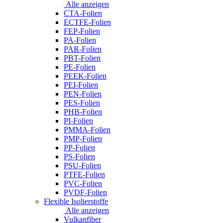
Alle anzeigen
CTA-Folien
ECTFE-Folien
FEP-Folien
PA-Folien
PAR-Folien
PBT-Folien
PE-Folien
PEEK-Folien
PEI-Folien
PEN-Folien
PES-Folien
PHB-Folien
PI-Folien
PMMA-Folien
PMP-Folien
PP-Folien
PS-Folien
PSU-Folien
PTFE-Folien
PVC-Folien
PVDF-Folien
Flexible Isolierstoffe
Alle anzeigen
Vulkanfiber