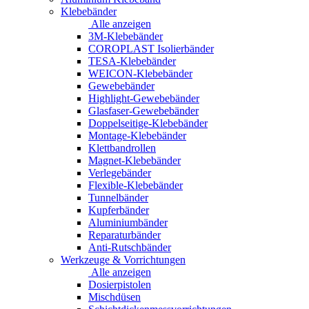
Klebebänder
Alle anzeigen
3M-Klebebänder
COROPLAST Isolierbänder
TESA-Klebebänder
WEICON-Klebebänder
Gewebebänder
Highlight-Gewebebänder
Glasfaser-Gewebebänder
Doppelseitige-Klebebänder
Montage-Klebebänder
Klettbandrollen
Magnet-Klebebänder
Verlegebänder
Flexible-Klebebänder
Tunnelbänder
Kupferbänder
Aluminiumbänder
Reparaturbänder
Anti-Rutschbänder
Werkzeuge & Vorrichtungen
Alle anzeigen
Dosierpistolen
Mischdüsen