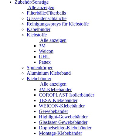
Zubehör/Sonstige
Alle anzeigen
Filterbälle/Filterballs
Glasseidenschläuche
Reinigungssprays für Klebstoffe
Kabelbinder
Klebstoffe
Alle anzeigen
3M
Weicon
UHU
Pattex
Spulenkörper
Aluminium Klebeband
Klebebänder
Alle anzeigen
3M-Klebebänder
COROPLAST Isolierbänder
TESA-Klebebänder
WEICON-Klebebänder
Gewebebänder
Highlight-Gewebebänder
Glasfaser-Gewebebänder
Doppelseitige-Klebebänder
Montage-Klebebänder