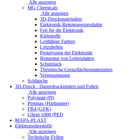
Alle anzeigen
MG Chemicals
Alle anzeigen
3D-Druckmaterialien
Elektronik-Reinigungsprodukte
Fett für die Elektronik
Klebstoffe
Leitfähige Farben
Lötzubehör
Prototyping der Elektronik
Reparatur von Leiterplatten
Schutzlack
Thermische Grenzflächenmaterialien
Vergussmassen
Schläuche
3D-Druck - Dauerdruckplatten und Folien
Alle anzeigen
Polyimid (PI)
Pertinax (Hartpapier)
FR4 (GFK)
Ultem 1000 (PEI)
MAPA-PLAST
Elektroisolierstoffe
Alle anzeigen
Technische Folien