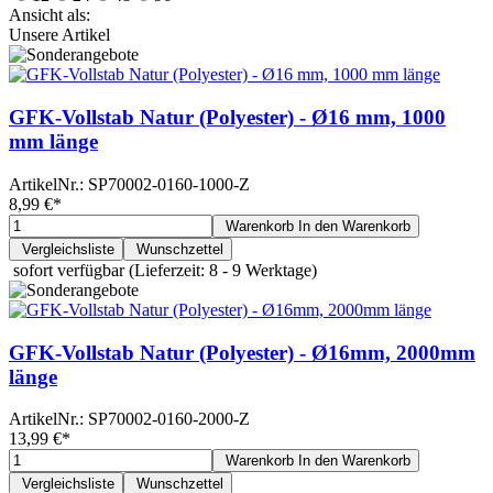
Ansicht als:
Unsere Artikel
GFK-Vollstab Natur (Polyester) - Ø16 mm, 1000
mm länge
ArtikelNr.:
SP70002-0160-1000-Z
8,99 €
*
Warenkorb
In den Warenkorb
Vergleichsliste
Wunschzettel
sofort verfügbar
(Lieferzeit: 8 - 9 Werktage)
GFK-Vollstab Natur (Polyester) - Ø16mm, 2000mm
länge
ArtikelNr.:
SP70002-0160-2000-Z
13,99 €
*
Warenkorb
In den Warenkorb
Vergleichsliste
Wunschzettel