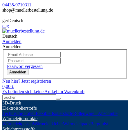
04435-9710311
shop@muellerbestellung.de
ger
Deutsch
eng
Deutsch
Anmelden
Anmelden
Passwort vergessen
Anmelden
Neu hier? Jetzt registrieren
0,00 €
Es befinden sich keine Artikel im Warenkorb
3D-Druck
Elektroisolierstoffe
Technische Folien
Flexible Isolierstoffe
Rollenware - Abschnitte
Wärmeleitprodukte
Wärmeleitpasten
Wärmeleitkleber
Wärmeleitpads
Bergquist
Schichtpressstoffe