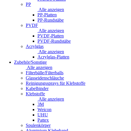
PP
Alle anzeigen
PP-Platten
PP-Rundstäbe
PVDF
Alle anzeigen
PVDF-Platten
PVDF-Rundstäbe
Acrylglas
Alle anzeigen
Acrylglas-Platten
Zubehör/Sonstige
Alle anzeigen
Filterbälle/Filterballs
Glasseidenschläuche
Reinigungssprays für Klebstoffe
Kabelbinder
Klebstoffe
Alle anzeigen
3M
Weicon
UHU
Pattex
Spulenkörper
Aluminium Klebeband