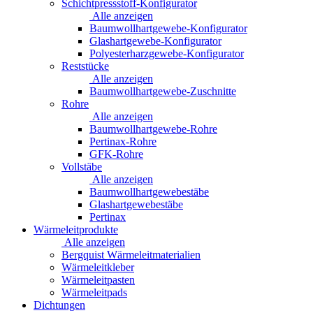
Schichtpressstoff-Konfigurator
Alle anzeigen
Baumwollhartgewebe-Konfigurator
Glashartgewebe-Konfigurator
Polyesterharzgewebe-Konfigurator
Reststücke
Alle anzeigen
Baumwollhartgewebe-Zuschnitte
Rohre
Alle anzeigen
Baumwollhartgewebe-Rohre
Pertinax-Rohre
GFK-Rohre
Vollstäbe
Alle anzeigen
Baumwollhartgewebestäbe
Glashartgewebestäbe
Pertinax
Wärmeleitprodukte
Alle anzeigen
Bergquist Wärmeleitmaterialien
Wärmeleitkleber
Wärmeleitpasten
Wärmeleitpads
Dichtungen