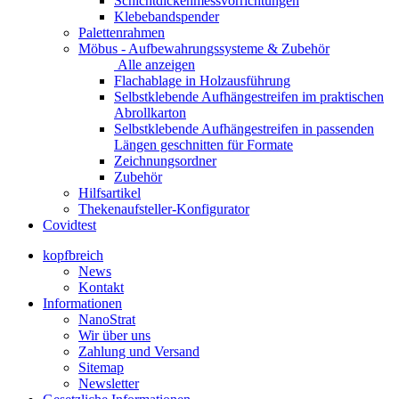
Schichtdickenmessvorrichtungen
Klebebandspender
Palettenrahmen
Möbus - Aufbewahrungssysteme & Zubehör
Alle anzeigen
Flachablage in Holzausführung
Selbstklebende Aufhängestreifen im praktischen
Abrollkarton
Selbstklebende Aufhängestreifen in passenden
Längen geschnitten für Formate
Zeichnungsordner
Zubehör
Hilfsartikel
Thekenaufsteller-Konfigurator
Covidtest
kopfbreich
News
Kontakt
Informationen
NanoStrat
Wir über uns
Zahlung und Versand
Sitemap
Newsletter