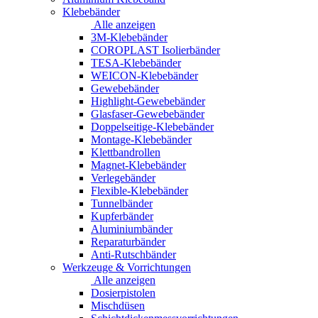
Klebebänder
Alle anzeigen
3M-Klebebänder
COROPLAST Isolierbänder
TESA-Klebebänder
WEICON-Klebebänder
Gewebebänder
Highlight-Gewebebänder
Glasfaser-Gewebebänder
Doppelseitige-Klebebänder
Montage-Klebebänder
Klettbandrollen
Magnet-Klebebänder
Verlegebänder
Flexible-Klebebänder
Tunnelbänder
Kupferbänder
Aluminiumbänder
Reparaturbänder
Anti-Rutschbänder
Werkzeuge & Vorrichtungen
Alle anzeigen
Dosierpistolen
Mischdüsen