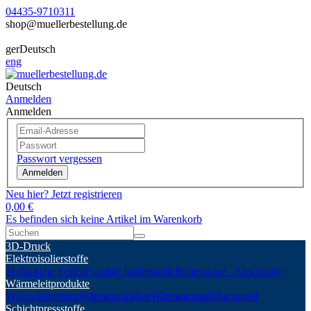
04435-9710311
shop@muellerbestellung.de
ger
Deutsch
eng
Deutsch
Anmelden
Anmelden
Passwort vergessen
Anmelden
Neu hier? Jetzt registrieren
0,00 €
Es befinden sich keine Artikel im Warenkorb
3D-Druck
Elektroisolierstoffe
Technische Folien
Flexible Isolierstoffe
Rollenware - Abschnitte
Wärmeleitprodukte
Wärmeleitpasten
Wärmeleitkleber
Wärmeleitpads
Bergquist
Schichtpressstoffe