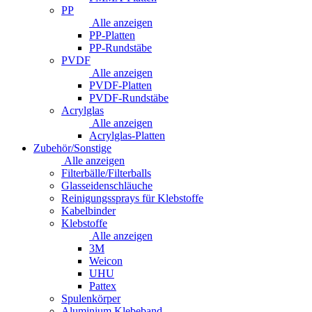
PP
Alle anzeigen
PP-Platten
PP-Rundstäbe
PVDF
Alle anzeigen
PVDF-Platten
PVDF-Rundstäbe
Acrylglas
Alle anzeigen
Acrylglas-Platten
Zubehör/Sonstige
Alle anzeigen
Filterbälle/Filterballs
Glasseidenschläuche
Reinigungssprays für Klebstoffe
Kabelbinder
Klebstoffe
Alle anzeigen
3M
Weicon
UHU
Pattex
Spulenkörper
Aluminium Klebeband