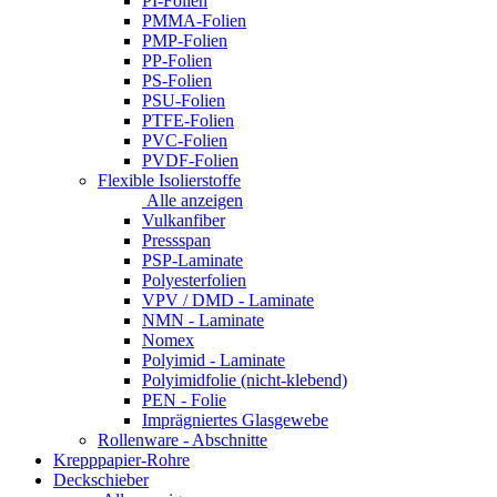
PI-Folien
PMMA-Folien
PMP-Folien
PP-Folien
PS-Folien
PSU-Folien
PTFE-Folien
PVC-Folien
PVDF-Folien
Flexible Isolierstoffe
Alle anzeigen
Vulkanfiber
Pressspan
PSP-Laminate
Polyesterfolien
VPV / DMD - Laminate
NMN - Laminate
Nomex
Polyimid - Laminate
Polyimidfolie (nicht-klebend)
PEN - Folie
Imprägniertes Glasgewebe
Rollenware - Abschnitte
Krepppapier-Rohre
Deckschieber