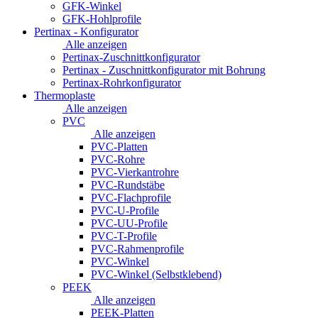
GFK-Winkel
GFK-Hohlprofile
Pertinax - Konfigurator
Alle anzeigen
Pertinax-Zuschnittkonfigurator
Pertinax - Zuschnittkonfigurator mit Bohrung
Pertinax-Rohrkonfigurator
Thermoplaste
Alle anzeigen
PVC
Alle anzeigen
PVC-Platten
PVC-Rohre
PVC-Vierkantrohre
PVC-Rundstäbe
PVC-Flachprofile
PVC-U-Profile
PVC-UU-Profile
PVC-T-Profile
PVC-Rahmenprofile
PVC-Winkel
PVC-Winkel (Selbstklebend)
PEEK
Alle anzeigen
PEEK-Platten