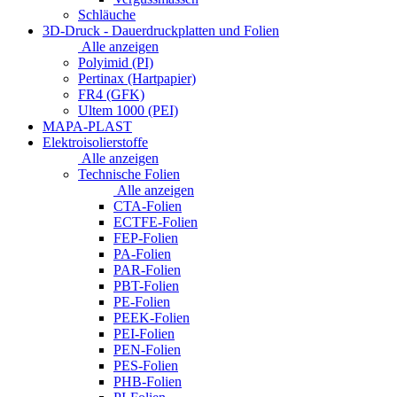
Schläuche
3D-Druck - Dauerdruckplatten und Folien
Alle anzeigen
Polyimid (PI)
Pertinax (Hartpapier)
FR4 (GFK)
Ultem 1000 (PEI)
MAPA-PLAST
Elektroisolierstoffe
Alle anzeigen
Technische Folien
Alle anzeigen
CTA-Folien
ECTFE-Folien
FEP-Folien
PA-Folien
PAR-Folien
PBT-Folien
PE-Folien
PEEK-Folien
PEI-Folien
PEN-Folien
PES-Folien
PHB-Folien