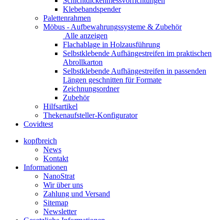
Schichtdickenmessvorrichtungen
Klebebandspender
Palettenrahmen
Möbus - Aufbewahrungssysteme & Zubehör
Alle anzeigen
Flachablage in Holzausführung
Selbstklebende Aufhängestreifen im praktischen
Abrollkarton
Selbstklebende Aufhängestreifen in passenden
Längen geschnitten für Formate
Zeichnungsordner
Zubehör
Hilfsartikel
Thekenaufsteller-Konfigurator
Covidtest
kopfbreich
News
Kontakt
Informationen
NanoStrat
Wir über uns
Zahlung und Versand
Sitemap
Newsletter