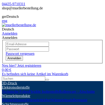
04435-9710311
shop@muellerbestellung.de
ger
Deutsch
eng
Deutsch
Anmelden
Anmelden
Passwort vergessen
Anmelden
Neu hier? Jetzt registrieren
0,00 €
Es befinden sich keine Artikel im Warenkorb
3D-Druck
Elektroisolierstoffe
Technische Folien
Flexible Isolierstoffe
Rollenware - Abschnitte
Wärmeleitprodukte
Wärmeleitpasten
Wärmeleitkleber
Wärmeleitpads
Bergquist
Schichtpressstoffe