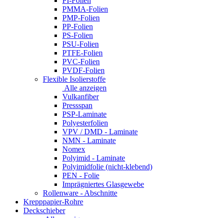
PI-Folien
PMMA-Folien
PMP-Folien
PP-Folien
PS-Folien
PSU-Folien
PTFE-Folien
PVC-Folien
PVDF-Folien
Flexible Isolierstoffe
Alle anzeigen
Vulkanfiber
Pressspan
PSP-Laminate
Polyesterfolien
VPV / DMD - Laminate
NMN - Laminate
Nomex
Polyimid - Laminate
Polyimidfolie (nicht-klebend)
PEN - Folie
Imprägniertes Glasgewebe
Rollenware - Abschnitte
Krepppapier-Rohre
Deckschieber