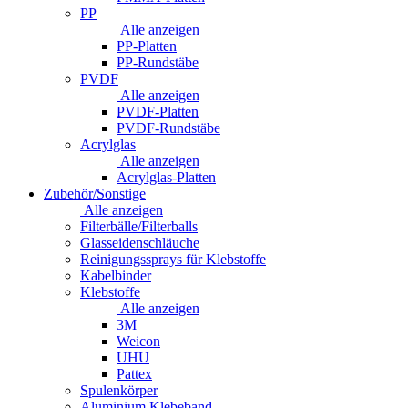
PP
Alle anzeigen
PP-Platten
PP-Rundstäbe
PVDF
Alle anzeigen
PVDF-Platten
PVDF-Rundstäbe
Acrylglas
Alle anzeigen
Acrylglas-Platten
Zubehör/Sonstige
Alle anzeigen
Filterbälle/Filterballs
Glasseidenschläuche
Reinigungssprays für Klebstoffe
Kabelbinder
Klebstoffe
Alle anzeigen
3M
Weicon
UHU
Pattex
Spulenkörper
Aluminium Klebeband