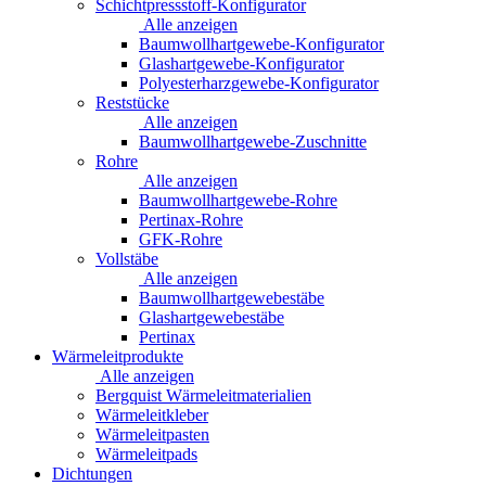
Schichtpressstoff-Konfigurator
Alle anzeigen
Baumwollhartgewebe-Konfigurator
Glashartgewebe-Konfigurator
Polyesterharzgewebe-Konfigurator
Reststücke
Alle anzeigen
Baumwollhartgewebe-Zuschnitte
Rohre
Alle anzeigen
Baumwollhartgewebe-Rohre
Pertinax-Rohre
GFK-Rohre
Vollstäbe
Alle anzeigen
Baumwollhartgewebestäbe
Glashartgewebestäbe
Pertinax
Wärmeleitprodukte
Alle anzeigen
Bergquist Wärmeleitmaterialien
Wärmeleitkleber
Wärmeleitpasten
Wärmeleitpads
Dichtungen