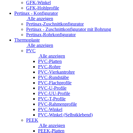
GFK-Winkel
GFK-Hohlprofile
Pertinax - Konfigurator
Alle anzeigen
Pertinax-Zuschnittkonfigurator
Pertinax - Zuschnittkonfigurator mit Bohrung
Pertinax-Rohrkonfigurator
Thermoplaste
Alle anzeigen
PVC
Alle anzeigen
PVC-Platten
PVC-Rohre
PVC-Vierkantrohre
PVC-Rundstäbe
PVC-Flachprofile
PVC-U-Profile
PVC-UU-Profile
PVC-T-Profile
PVC-Rahmenprofile
PVC-Winkel
PVC-Winkel (Selbstklebend)
PEEK
Alle anzeigen
PEEK-Platten