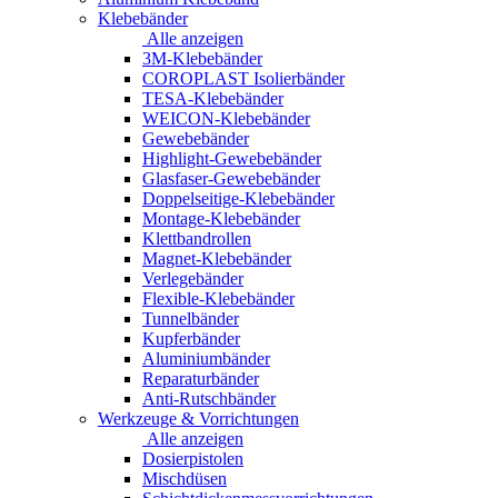
Klebebänder
Alle anzeigen
3M-Klebebänder
COROPLAST Isolierbänder
TESA-Klebebänder
WEICON-Klebebänder
Gewebebänder
Highlight-Gewebebänder
Glasfaser-Gewebebänder
Doppelseitige-Klebebänder
Montage-Klebebänder
Klettbandrollen
Magnet-Klebebänder
Verlegebänder
Flexible-Klebebänder
Tunnelbänder
Kupferbänder
Aluminiumbänder
Reparaturbänder
Anti-Rutschbänder
Werkzeuge & Vorrichtungen
Alle anzeigen
Dosierpistolen
Mischdüsen