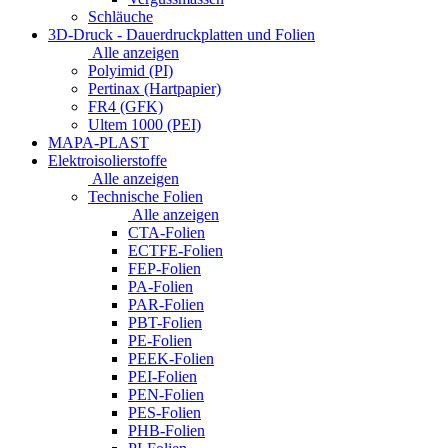
Schläuche
3D-Druck - Dauerdruckplatten und Folien
Alle anzeigen
Polyimid (PI)
Pertinax (Hartpapier)
FR4 (GFK)
Ultem 1000 (PEI)
MAPA-PLAST
Elektroisolierstoffe
Alle anzeigen
Technische Folien
Alle anzeigen
CTA-Folien
ECTFE-Folien
FEP-Folien
PA-Folien
PAR-Folien
PBT-Folien
PE-Folien
PEEK-Folien
PEI-Folien
PEN-Folien
PES-Folien
PHB-Folien