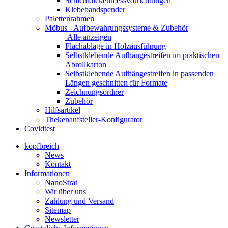
Schichtdickenmessvorrichtungen
Klebebandspender
Palettenrahmen
Möbus - Aufbewahrungssysteme & Zubehör
Alle anzeigen
Flachablage in Holzausführung
Selbstklebende Aufhängestreifen im praktischen
Abrollkarton
Selbstklebende Aufhängestreifen in passenden
Längen geschnitten für Formate
Zeichnungsordner
Zubehör
Hilfsartikel
Thekenaufsteller-Konfigurator
Covidtest
kopfbreich
News
Kontakt
Informationen
NanoStrat
Wir über uns
Zahlung und Versand
Sitemap
Newsletter