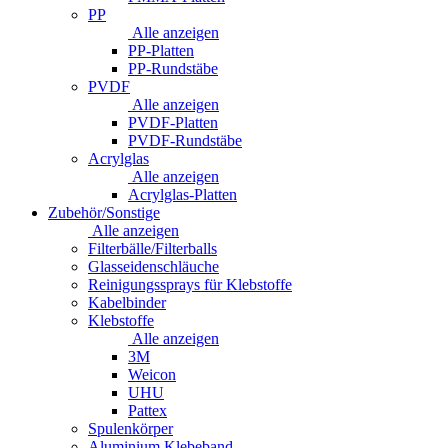
PP
Alle anzeigen
PP-Platten
PP-Rundstäbe
PVDF
Alle anzeigen
PVDF-Platten
PVDF-Rundstäbe
Acrylglas
Alle anzeigen
Acrylglas-Platten
Zubehör/Sonstige
Alle anzeigen
Filterbälle/Filterballs
Glasseidenschläuche
Reinigungssprays für Klebstoffe
Kabelbinder
Klebstoffe
Alle anzeigen
3M
Weicon
UHU
Pattex
Spulenkörper
Aluminium Klebeband