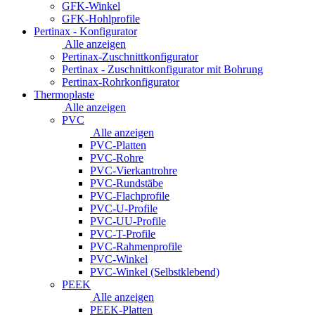
GFK-Winkel
GFK-Hohlprofile
Pertinax - Konfigurator
Alle anzeigen
Pertinax-Zuschnittkonfigurator
Pertinax - Zuschnittkonfigurator mit Bohrung
Pertinax-Rohrkonfigurator
Thermoplaste
Alle anzeigen
PVC
Alle anzeigen
PVC-Platten
PVC-Rohre
PVC-Vierkantrohre
PVC-Rundstäbe
PVC-Flachprofile
PVC-U-Profile
PVC-UU-Profile
PVC-T-Profile
PVC-Rahmenprofile
PVC-Winkel
PVC-Winkel (Selbstklebend)
PEEK
Alle anzeigen
PEEK-Platten