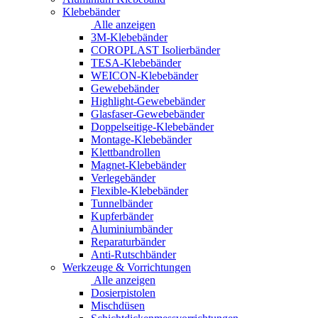
Klebebänder
Alle anzeigen
3M-Klebebänder
COROPLAST Isolierbänder
TESA-Klebebänder
WEICON-Klebebänder
Gewebebänder
Highlight-Gewebebänder
Glasfaser-Gewebebänder
Doppelseitige-Klebebänder
Montage-Klebebänder
Klettbandrollen
Magnet-Klebebänder
Verlegebänder
Flexible-Klebebänder
Tunnelbänder
Kupferbänder
Aluminiumbänder
Reparaturbänder
Anti-Rutschbänder
Werkzeuge & Vorrichtungen
Alle anzeigen
Dosierpistolen
Mischdüsen