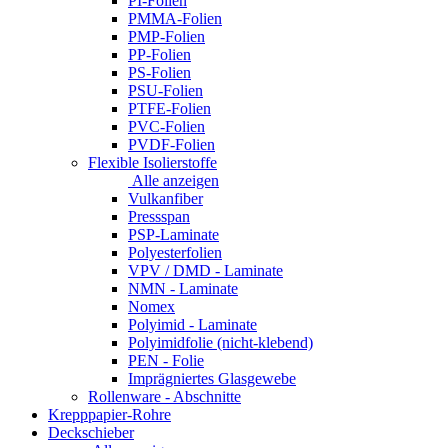
PI-Folien
PMMA-Folien
PMP-Folien
PP-Folien
PS-Folien
PSU-Folien
PTFE-Folien
PVC-Folien
PVDF-Folien
Flexible Isolierstoffe
Alle anzeigen
Vulkanfiber
Pressspan
PSP-Laminate
Polyesterfolien
VPV / DMD - Laminate
NMN - Laminate
Nomex
Polyimid - Laminate
Polyimidfolie (nicht-klebend)
PEN - Folie
Imprägniertes Glasgewebe
Rollenware - Abschnitte
Krepppapier-Rohre
Deckschieber