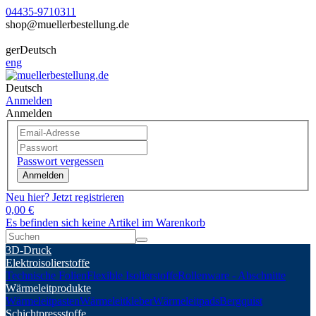
04435-9710311
shop@muellerbestellung.de
ger
Deutsch
eng
Deutsch
Anmelden
Anmelden
Passwort vergessen
Anmelden
Neu hier? Jetzt registrieren
0,00 €
Es befinden sich keine Artikel im Warenkorb
3D-Druck
Elektroisolierstoffe
Technische Folien
Flexible Isolierstoffe
Rollenware - Abschnitte
Wärmeleitprodukte
Wärmeleitpasten
Wärmeleitkleber
Wärmeleitpads
Bergquist
Schichtpressstoffe