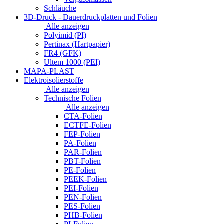
Schläuche
3D-Druck - Dauerdruckplatten und Folien
Alle anzeigen
Polyimid (PI)
Pertinax (Hartpapier)
FR4 (GFK)
Ultem 1000 (PEI)
MAPA-PLAST
Elektroisolierstoffe
Alle anzeigen
Technische Folien
Alle anzeigen
CTA-Folien
ECTFE-Folien
FEP-Folien
PA-Folien
PAR-Folien
PBT-Folien
PE-Folien
PEEK-Folien
PEI-Folien
PEN-Folien
PES-Folien
PHB-Folien