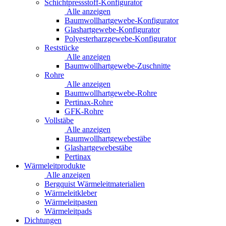
Schichtpressstoff-Konfigurator
Alle anzeigen
Baumwollhartgewebe-Konfigurator
Glashartgewebe-Konfigurator
Polyesterharzgewebe-Konfigurator
Reststücke
Alle anzeigen
Baumwollhartgewebe-Zuschnitte
Rohre
Alle anzeigen
Baumwollhartgewebe-Rohre
Pertinax-Rohre
GFK-Rohre
Vollstäbe
Alle anzeigen
Baumwollhartgewebestäbe
Glashartgewebestäbe
Pertinax
Wärmeleitprodukte
Alle anzeigen
Bergquist Wärmeleitmaterialien
Wärmeleitkleber
Wärmeleitpasten
Wärmeleitpads
Dichtungen