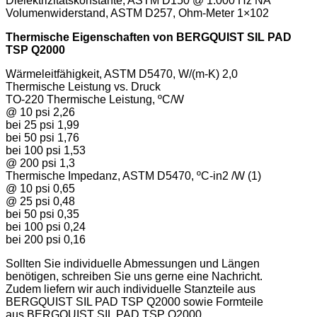
Dielektrizitätskonstante, ASTM D150 @ 1.000 Hz NA
Volumenwiderstand, ASTM D257, Ohm-Meter 1×102
Thermische Eigenschaften
von
BERGQUIST SIL PAD
TSP Q2000
Wärmeleitfähigkeit, ASTM D5470, W/(m-K) 2,0
Thermische Leistung vs. Druck
TO-220 Thermische Leistung, ºC/W
@ 10 psi 2,26
bei 25 psi 1,99
bei 50 psi 1,76
bei 100 psi 1,53
@ 200 psi 1,3
Thermische Impedanz, ASTM D5470, ºC-in2 /W (1)
@ 10 psi 0,65
@ 25 psi 0,48
bei 50 psi 0,35
bei 100 psi 0,24
bei 200 psi 0,16
Sollten Sie individuelle Abmessungen und Längen
benötigen, schreiben Sie uns gerne eine Nachricht.
Zudem liefern wir auch individuelle Stanzteile aus
BERGQUIST SIL PAD TSP Q2000 sowie
Formteile
aus
BERGQUIST SIL PAD TSP Q2000