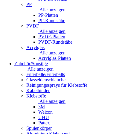
PP
Alle anzeigen
PP-Platten
PP-Rundstäbe
PVDF
Alle anzeigen
PVDF-Platten
PVDF-Rundstäbe
Acrylglas
Alle anzeigen
Acrylglas-Platten
Zubehör/Sonstige
Alle anzeigen
Filterbälle/Filterballs
Glasseidenschläuche
Reinigungssprays für Klebstoffe
Kabelbinder
Klebstoffe
Alle anzeigen
3M
Weicon
UHU
Pattex
Spulenkörper
Aluminium Klebeband