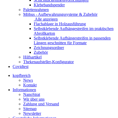
Schichtdickenmessvorrichtungen
Klebebandspender
Palettenrahmen
Möbus - Aufbewahrungssysteme & Zubehör
Alle anzeigen
Flachablage in Holzausführung
Selbstklebende Aufhängestreifen im praktischen
Abrollkarton
Selbstklebende Aufhängestreifen in passenden
Längen geschnitten für Formate
Zeichnungsordner
Zubehör
Hilfsartikel
Thekenaufsteller-Konfigurator
Covidtest
kopfbreich
News
Kontakt
Informationen
NanoStrat
Wir über uns
Zahlung und Versand
Sitemap
Newsletter