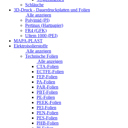
Schläuche
3D-Druck - Dauerdruckplatten und Folien
Alle anzeigen
Polyimid (PI)
Pertinax (Hartpapier)
FR4 (GFK)
Ultem 1000 (PEI)
MAPA-PLAST
Elektroisolierstoffe
Alle anzeigen
Technische Folien
Alle anzeigen
CTA-Folien
ECTFE-Folien
FEP-Folien
PA-Folien
PAR-Folien
PBT-Folien
PE-Folien
PEEK-Folien
PEI-Folien
PEN-Folien
PES-Folien
PHB-Folien