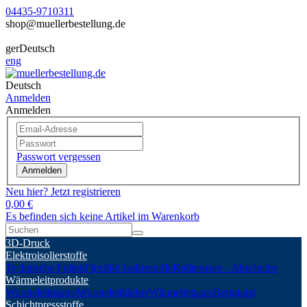
04435-9710311
shop@muellerbestellung.de
ger
Deutsch
eng
Deutsch
Anmelden
Anmelden
Passwort vergessen
Anmelden
Neu hier? Jetzt registrieren
0,00 €
Es befinden sich keine Artikel im Warenkorb
3D-Druck
Elektroisolierstoffe
Technische Folien
Flexible Isolierstoffe
Rollenware - Abschnitte
Wärmeleitprodukte
Wärmeleitpasten
Wärmeleitkleber
Wärmeleitpads
Bergquist
Schichtpressstoffe