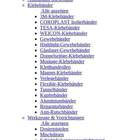
Klebebänder
Alle anzeigen
3M-Klebebänder
COROPLAST Isolierbänder
TESA-Klebebänder
WEICON-Klebebänder
Gewebebänder
Highlight-Gewebebänder
Glasfaser-Gewebebänder
Doppelseitige-Klebebänder
Montage-Klebebänder
Klettbandrollen
Magnet-Klebebänder
Verlegebänder
Flexible-Klebebänder
Tunnelbänder
Kupferbänder
Aluminiumbänder
Reparaturbänder
Anti-Rutschbänder
Werkzeuge & Vorrichtungen
Alle anzeigen
Dosierpistolen
Mischdüsen