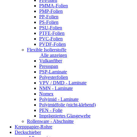
PI-Folien
PMMA-Folien
PMP-Folien
PP-Folien
PS-Folien
PSU-Folien
PTFE-Folien
PVC-Folien
PVDF-Folien
Flexible Isolierstoffe
Alle anzeigen
Vulkanfiber
Pressspan
PSP-Laminate
Polyesterfolien
VPV / DMD - Laminate
NMN - Laminate
Nomex
Polyimid - Laminate
Polyimidfolie (nicht-klebend)
PEN - Folie
Imprägniertes Glasgewebe
Rollenware - Abschnitte
Krepppapier-Rohre
Deckschieber