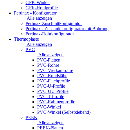
GFK-Winkel
GFK-Hohlprofile
Pertinax - Konfigurator
Alle anzeigen
Pertinax-Zuschnittkonfigurator
Pertinax - Zuschnittkonfigurator mit Bohrung
Pertinax-Rohrkonfigurator
Thermoplaste
Alle anzeigen
PVC
Alle anzeigen
PVC-Platten
PVC-Rohre
PVC-Vierkantrohre
PVC-Rundstäbe
PVC-Flachprofile
PVC-U-Profile
PVC-UU-Profile
PVC-T-Profile
PVC-Rahmenprofile
PVC-Winkel
PVC-Winkel (Selbstklebend)
PEEK
Alle anzeigen
PEEK-Platten