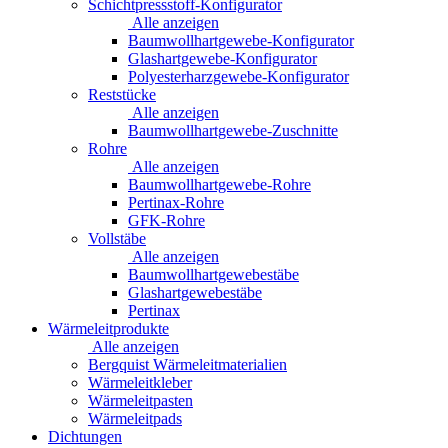
Schichtpressstoff-Konfigurator
Alle anzeigen
Baumwollhartgewebe-Konfigurator
Glashartgewebe-Konfigurator
Polyesterharzgewebe-Konfigurator
Reststücke
Alle anzeigen
Baumwollhartgewebe-Zuschnitte
Rohre
Alle anzeigen
Baumwollhartgewebe-Rohre
Pertinax-Rohre
GFK-Rohre
Vollstäbe
Alle anzeigen
Baumwollhartgewebestäbe
Glashartgewebestäbe
Pertinax
Wärmeleitprodukte
Alle anzeigen
Bergquist Wärmeleitmaterialien
Wärmeleitkleber
Wärmeleitpasten
Wärmeleitpads
Dichtungen