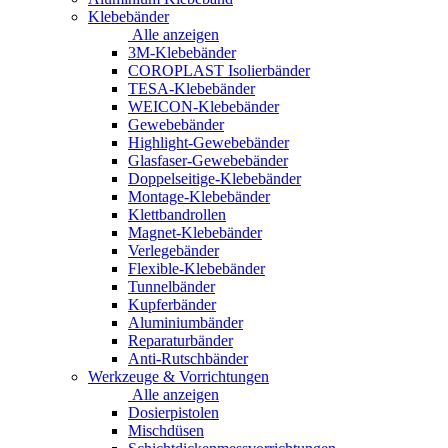
Klebebänder
Alle anzeigen
3M-Klebebänder
COROPLAST Isolierbänder
TESA-Klebebänder
WEICON-Klebebänder
Gewebebänder
Highlight-Gewebebänder
Glasfaser-Gewebebänder
Doppelseitige-Klebebänder
Montage-Klebebänder
Klettbandrollen
Magnet-Klebebänder
Verlegebänder
Flexible-Klebebänder
Tunnelbänder
Kupferbänder
Aluminiumbänder
Reparaturbänder
Anti-Rutschbänder
Werkzeuge & Vorrichtungen
Alle anzeigen
Dosierpistolen
Mischdüsen