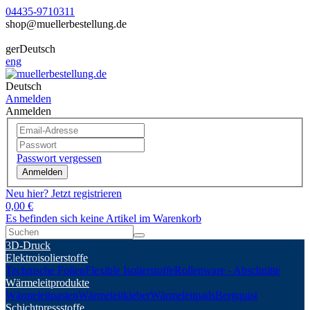
04435-9710311
shop@muellerbestellung.de
ger
Deutsch
eng
Deutsch
Anmelden
Anmelden
Passwort vergessen
Anmelden
Neu hier? Jetzt registrieren
0,00 €
Es befinden sich keine Artikel im Warenkorb
3D-Druck
Elektroisolierstoffe
Technische Folien
Flexible Isolierstoffe
Rollenware - Abschnitte
Wärmeleitprodukte
Wärmeleitpasten
Wärmeleitkleber
Wärmeleitpads
Bergquist
Schichtpressstoffe