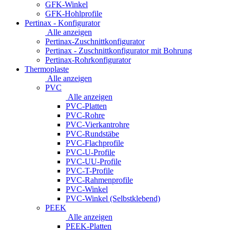
GFK-Winkel
GFK-Hohlprofile
Pertinax - Konfigurator
Alle anzeigen
Pertinax-Zuschnittkonfigurator
Pertinax - Zuschnittkonfigurator mit Bohrung
Pertinax-Rohrkonfigurator
Thermoplaste
Alle anzeigen
PVC
Alle anzeigen
PVC-Platten
PVC-Rohre
PVC-Vierkantrohre
PVC-Rundstäbe
PVC-Flachprofile
PVC-U-Profile
PVC-UU-Profile
PVC-T-Profile
PVC-Rahmenprofile
PVC-Winkel
PVC-Winkel (Selbstklebend)
PEEK
Alle anzeigen
PEEK-Platten