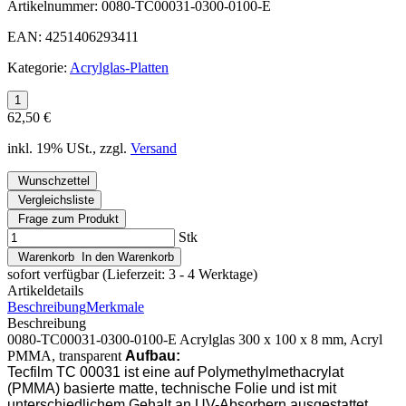
Artikelnummer:
0080-TC00031-0300-0100-E
EAN:
4251406293411
Kategorie:
Acrylglas-Platten
62,50 €
inkl. 19% USt., zzgl.
Versand
Wunschzettel
Vergleichsliste
Frage zum Produkt
Stk
Warenkorb
In den Warenkorb
sofort verfügbar
(Lieferzeit: 3 - 4 Werktage)
Artikeldetails
Beschreibung
Merkmale
Beschreibung
0080-TC00031-0300-0100-E Acrylglas 300 x 100 x 8 mm, Acryl
PMMA, transparent
Aufbau:
Tecfilm TC 00031 ist eine auf Polymethylmethacrylat
(PMMA) basierte matte, technische Folie und ist mit
unterschiedlichem Gehalt an UV-Absorbern ausgestattet.