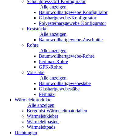
Schichtpressstoff-Konfigurator
Alle anzeigen
Baumwollhartgewebe-Konfigurator
Glashartgewebe-Konfigurator
Polyesterharzgewebe-Konfigurator
Reststücke
Alle anzeigen
Baumwollhartgewebe-Zuschnitte
Rohre
Alle anzeigen
Baumwollhartgewebe-Rohre
Pertinax-Rohre
GFK-Rohre
Vollstäbe
Alle anzeigen
Baumwollhartgewebestäbe
Glashartgewebestäbe
Pertinax
Wärmeleitprodukte
Alle anzeigen
Bergquist Wärmeleitmaterialien
Wärmeleitkleber
Wärmeleitpasten
Wärmeleitpads
Dichtungen