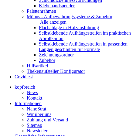
Schichtdickenmessvorrichtungen
Klebebandspender
Palettenrahmen
Möbus - Aufbewahrungssysteme & Zubehör
Alle anzeigen
Flachablage in Holzausführung
Selbstklebende Aufhängestreifen im praktischen
Abrollkarton
Selbstklebende Aufhängestreifen in passenden
Längen geschnitten für Formate
Zeichnungsordner
Zubehör
Hilfsartikel
Thekenaufsteller-Konfigurator
Covidtest
kopfbreich
News
Kontakt
Informationen
NanoStrat
Wir über uns
Zahlung und Versand
Sitemap
Newsletter