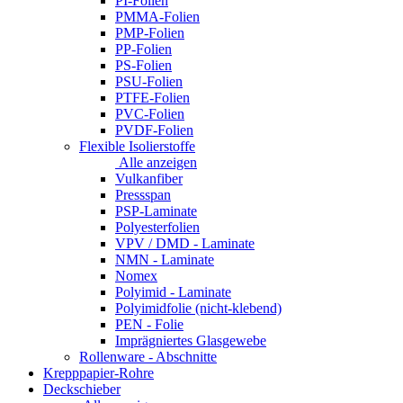
PI-Folien
PMMA-Folien
PMP-Folien
PP-Folien
PS-Folien
PSU-Folien
PTFE-Folien
PVC-Folien
PVDF-Folien
Flexible Isolierstoffe
Alle anzeigen
Vulkanfiber
Pressspan
PSP-Laminate
Polyesterfolien
VPV / DMD - Laminate
NMN - Laminate
Nomex
Polyimid - Laminate
Polyimidfolie (nicht-klebend)
PEN - Folie
Imprägniertes Glasgewebe
Rollenware - Abschnitte
Krepppapier-Rohre
Deckschieber