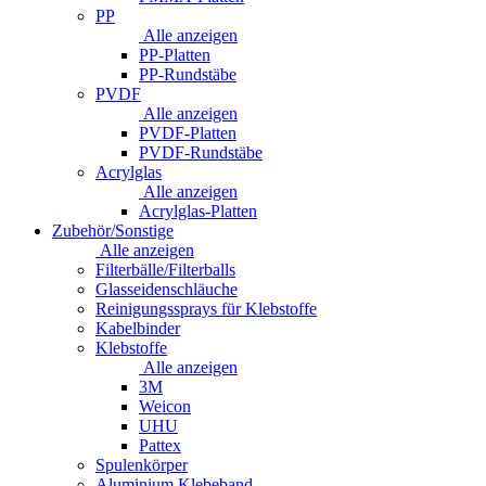
PP
Alle anzeigen
PP-Platten
PP-Rundstäbe
PVDF
Alle anzeigen
PVDF-Platten
PVDF-Rundstäbe
Acrylglas
Alle anzeigen
Acrylglas-Platten
Zubehör/Sonstige
Alle anzeigen
Filterbälle/Filterballs
Glasseidenschläuche
Reinigungssprays für Klebstoffe
Kabelbinder
Klebstoffe
Alle anzeigen
3M
Weicon
UHU
Pattex
Spulenkörper
Aluminium Klebeband