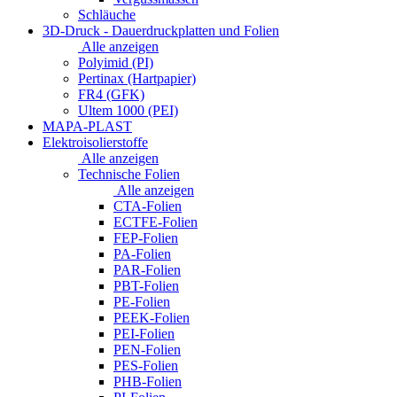
Schläuche
3D-Druck - Dauerdruckplatten und Folien
Alle anzeigen
Polyimid (PI)
Pertinax (Hartpapier)
FR4 (GFK)
Ultem 1000 (PEI)
MAPA-PLAST
Elektroisolierstoffe
Alle anzeigen
Technische Folien
Alle anzeigen
CTA-Folien
ECTFE-Folien
FEP-Folien
PA-Folien
PAR-Folien
PBT-Folien
PE-Folien
PEEK-Folien
PEI-Folien
PEN-Folien
PES-Folien
PHB-Folien