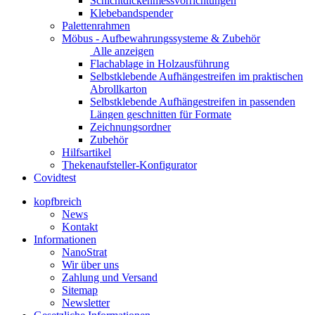
Schichtdickenmessvorrichtungen
Klebebandspender
Palettenrahmen
Möbus - Aufbewahrungssysteme & Zubehör
Alle anzeigen
Flachablage in Holzausführung
Selbstklebende Aufhängestreifen im praktischen
Abrollkarton
Selbstklebende Aufhängestreifen in passenden
Längen geschnitten für Formate
Zeichnungsordner
Zubehör
Hilfsartikel
Thekenaufsteller-Konfigurator
Covidtest
kopfbreich
News
Kontakt
Informationen
NanoStrat
Wir über uns
Zahlung und Versand
Sitemap
Newsletter