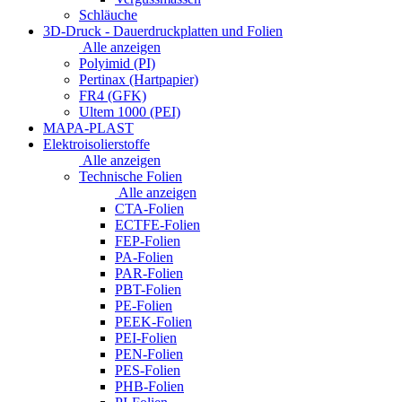
Schläuche
3D-Druck - Dauerdruckplatten und Folien
Alle anzeigen
Polyimid (PI)
Pertinax (Hartpapier)
FR4 (GFK)
Ultem 1000 (PEI)
MAPA-PLAST
Elektroisolierstoffe
Alle anzeigen
Technische Folien
Alle anzeigen
CTA-Folien
ECTFE-Folien
FEP-Folien
PA-Folien
PAR-Folien
PBT-Folien
PE-Folien
PEEK-Folien
PEI-Folien
PEN-Folien
PES-Folien
PHB-Folien