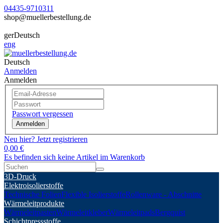
04435-9710311
shop@muellerbestellung.de
ger
Deutsch
eng
Deutsch
Anmelden
Anmelden
Passwort vergessen
Anmelden
Neu hier? Jetzt registrieren
0,00 €
Es befinden sich keine Artikel im Warenkorb
3D-Druck
Elektroisolierstoffe
Technische Folien
Flexible Isolierstoffe
Rollenware - Abschnitte
Wärmeleitprodukte
Wärmeleitpasten
Wärmeleitkleber
Wärmeleitpads
Bergquist
Schichtpressstoffe