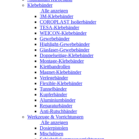
Klebebänder
Alle anzeigen
3M-Klebebänder
COROPLAST Isolierbänder
TESA-Klebebänder
WEICON-Klebebänder
Gewebebänder
Highlight-Gewebebänder
Glasfaser-Gewebebänder
Doppelseitige-Klebebänder
Montage-Klebebänder
Klettbandrollen
Magnet-Klebebänder
Verlegebänder
Flexible-Klebebänder
Tunnelbänder
Kupferbänder
Aluminiumbänder
Reparaturbänder
Anti-Rutschbänder
Werkzeuge & Vorrichtungen
Alle anzeigen
Dosierpistolen
Mischdüsen