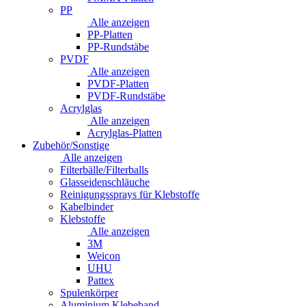
PP
Alle anzeigen
PP-Platten
PP-Rundstäbe
PVDF
Alle anzeigen
PVDF-Platten
PVDF-Rundstäbe
Acrylglas
Alle anzeigen
Acrylglas-Platten
Zubehör/Sonstige
Alle anzeigen
Filterbälle/Filterballs
Glasseidenschläuche
Reinigungssprays für Klebstoffe
Kabelbinder
Klebstoffe
Alle anzeigen
3M
Weicon
UHU
Pattex
Spulenkörper
Aluminium Klebeband