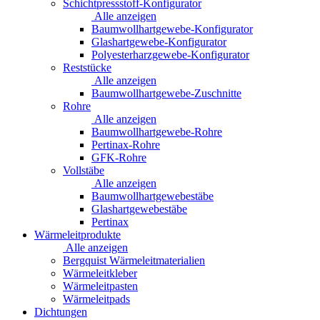
Schichtpressstoff-Konfigurator
Alle anzeigen
Baumwollhartgewebe-Konfigurator
Glashartgewebe-Konfigurator
Polyesterharzgewebe-Konfigurator
Reststücke
Alle anzeigen
Baumwollhartgewebe-Zuschnitte
Rohre
Alle anzeigen
Baumwollhartgewebe-Rohre
Pertinax-Rohre
GFK-Rohre
Vollstäbe
Alle anzeigen
Baumwollhartgewebestäbe
Glashartgewebestäbe
Pertinax
Wärmeleitprodukte
Alle anzeigen
Bergquist Wärmeleitmaterialien
Wärmeleitkleber
Wärmeleitpasten
Wärmeleitpads
Dichtungen