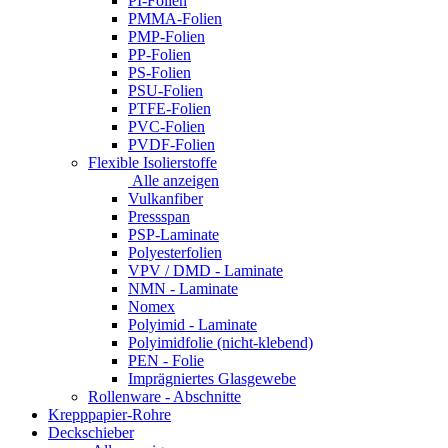
PI-Folien
PMMA-Folien
PMP-Folien
PP-Folien
PS-Folien
PSU-Folien
PTFE-Folien
PVC-Folien
PVDF-Folien
Flexible Isolierstoffe
Alle anzeigen
Vulkanfiber
Pressspan
PSP-Laminate
Polyesterfolien
VPV / DMD - Laminate
NMN - Laminate
Nomex
Polyimid - Laminate
Polyimidfolie (nicht-klebend)
PEN - Folie
Imprägniertes Glasgewebe
Rollenware - Abschnitte
Krepppapier-Rohre
Deckschieber