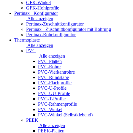
GFK-Winkel
GFK-Hohlprofile
Pertinax - Konfigurator
Alle anzeigen
Pertinax-Zuschnittkonfigurator
Pertinax - Zuschnittkonfigurator mit Bohrung
Pertinax-Rohrkonfigurator
Thermoplaste
Alle anzeigen
PVC
Alle anzeigen
PVC-Platten
PVC-Rohre
PVC-Vierkantrohre
PVC-Rundstäbe
PVC-Flachprofile
PVC-U-Profile
PVC-UU-Profile
PVC-T-Profile
PVC-Rahmenprofile
PVC-Winkel
PVC-Winkel (Selbstklebend)
PEEK
Alle anzeigen
PEEK-Platten