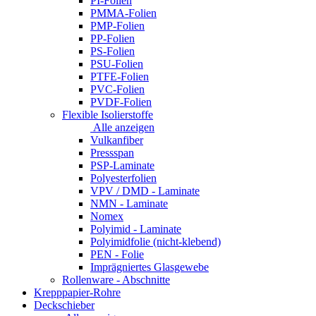
PI-Folien
PMMA-Folien
PMP-Folien
PP-Folien
PS-Folien
PSU-Folien
PTFE-Folien
PVC-Folien
PVDF-Folien
Flexible Isolierstoffe
Alle anzeigen
Vulkanfiber
Pressspan
PSP-Laminate
Polyesterfolien
VPV / DMD - Laminate
NMN - Laminate
Nomex
Polyimid - Laminate
Polyimidfolie (nicht-klebend)
PEN - Folie
Imprägniertes Glasgewebe
Rollenware - Abschnitte
Krepppapier-Rohre
Deckschieber