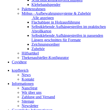
Schichtdickenmessvorrichtungen
Klebebandspender
Palettenrahmen
Möbus - Aufbewahrungssysteme & Zubehör
Alle anzeigen
Flachablage in Holzausführung
Selbstklebende Aufhängestreifen im praktischen
Abrollkarton
Selbstklebende Aufhängestreifen in passenden
Längen geschnitten für Formate
Zeichnungsordner
Zubehör
Hilfsartikel
Thekenaufsteller-Konfigurator
Covidtest
kopfbreich
News
Kontakt
Informationen
NanoStrat
Wir über uns
Zahlung und Versand
Sitemap
Newsletter