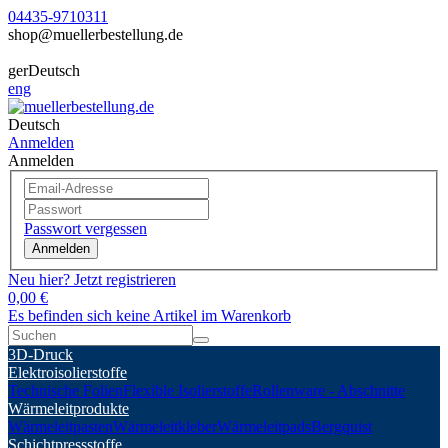
04435-9710311
shop@muellerbestellung.de
ger
Deutsch
eng
Deutsch
Anmelden
Anmelden
Passwort vergessen
Anmelden
Neu hier? Jetzt registrieren
0,00 €
Es befinden sich keine Artikel im Warenkorb
3D-Druck
Elektroisolierstoffe
Technische Folien
Flexible Isolierstoffe
Rollenware - Abschnitte
Wärmeleitprodukte
Wärmeleitpasten
Wärmeleitkleber
Wärmeleitpads
Bergquist
Schichtpressstoffe