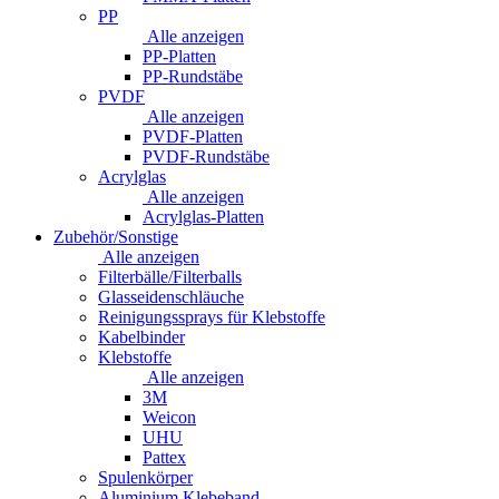
PP
Alle anzeigen
PP-Platten
PP-Rundstäbe
PVDF
Alle anzeigen
PVDF-Platten
PVDF-Rundstäbe
Acrylglas
Alle anzeigen
Acrylglas-Platten
Zubehör/Sonstige
Alle anzeigen
Filterbälle/Filterballs
Glasseidenschläuche
Reinigungssprays für Klebstoffe
Kabelbinder
Klebstoffe
Alle anzeigen
3M
Weicon
UHU
Pattex
Spulenkörper
Aluminium Klebeband