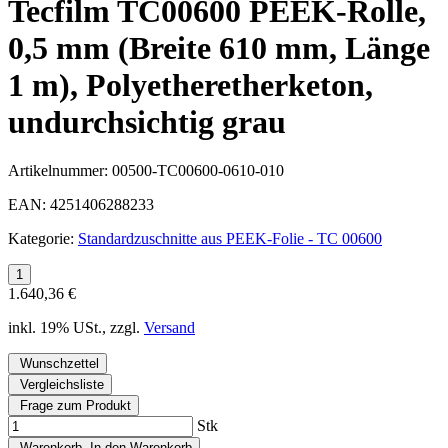
Tecfilm TC00600 PEEK-Rolle,
0,5 mm (Breite 610 mm, Länge
1 m), Polyetheretherketon,
undurchsichtig grau
Artikelnummer:
00500-TC00600-0610-010
EAN:
4251406288233
Kategorie:
Standardzuschnitte aus PEEK-Folie - TC 00600
1.640,36 €
inkl. 19% USt., zzgl.
Versand
Wunschzettel
Vergleichsliste
Frage zum Produkt
Stk
Warenkorb
In den Warenkorb