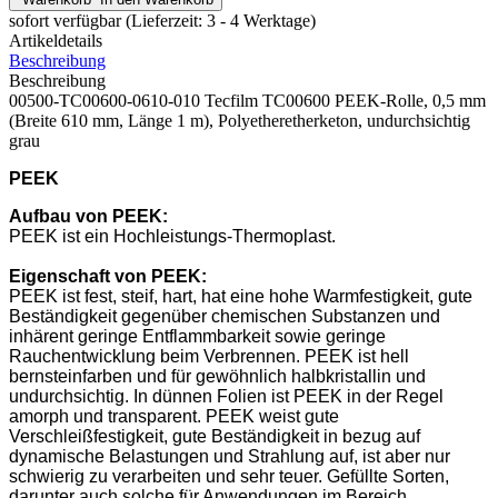
sofort verfügbar
(Lieferzeit: 3 - 4 Werktage)
Artikeldetails
Beschreibung
Beschreibung
00500-TC00600-0610-010 Tecfilm TC00600 PEEK-Rolle, 0,5 mm
(Breite 610 mm, Länge 1 m), Polyetheretherketon, undurchsichtig
grau
PEEK
Aufbau von
PEEK
:
PEEK ist ein Hochleistungs-Thermoplast.
Eigenschaft
von
PEEK
:
PEEK ist fest, steif, hart, hat eine hohe Warmfestigkeit, gute
Beständigkeit gegenüber chemischen Substanzen und
inhärent geringe Entflammbarkeit sowie geringe
Rauchentwicklung beim Verbrennen. PEEK ist hell
bernsteinfarben und für gewöhnlich halbkristallin und
undurchsichtig. In dünnen Folien ist PEEK in der Regel
amorph und transparent. PEEK weist gute
Verschleißfestigkeit, gute Beständigkeit in bezug auf
dynamische Belastungen und Strahlung auf, ist aber nur
schwierig zu verarbeiten und sehr teuer. Gefüllte Sorten,
darunter auch solche für Anwendungen im Bereich