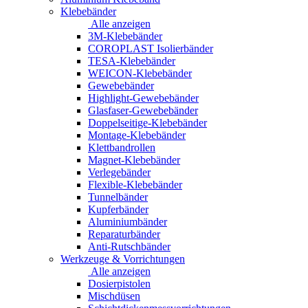
Klebebänder
Alle anzeigen
3M-Klebebänder
COROPLAST Isolierbänder
TESA-Klebebänder
WEICON-Klebebänder
Gewebebänder
Highlight-Gewebebänder
Glasfaser-Gewebebänder
Doppelseitige-Klebebänder
Montage-Klebebänder
Klettbandrollen
Magnet-Klebebänder
Verlegebänder
Flexible-Klebebänder
Tunnelbänder
Kupferbänder
Aluminiumbänder
Reparaturbänder
Anti-Rutschbänder
Werkzeuge & Vorrichtungen
Alle anzeigen
Dosierpistolen
Mischdüsen