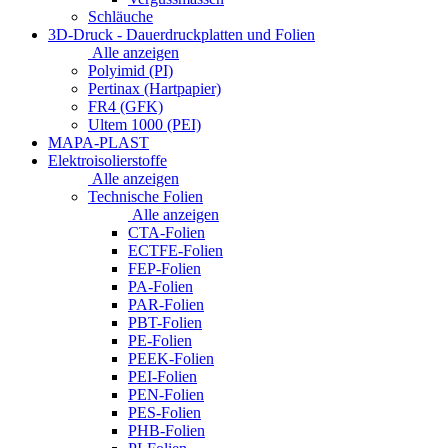
Schläuche
3D-Druck - Dauerdruckplatten und Folien
Alle anzeigen
Polyimid (PI)
Pertinax (Hartpapier)
FR4 (GFK)
Ultem 1000 (PEI)
MAPA-PLAST
Elektroisolierstoffe
Alle anzeigen
Technische Folien
Alle anzeigen
CTA-Folien
ECTFE-Folien
FEP-Folien
PA-Folien
PAR-Folien
PBT-Folien
PE-Folien
PEEK-Folien
PEI-Folien
PEN-Folien
PES-Folien
PHB-Folien