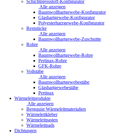
Schichtpressstoff-Konfigurator
Alle anzeigen
Baumwollhartgewebe-Konfigurator
Glashartgewebe-Konfigurator
Polyesterharzgewebe-Konfigurator
Reststücke
Alle anzeigen
Baumwollhartgewebe-Zuschnitte
Rohre
Alle anzeigen
Baumwollhartgewebe-Rohre
Pertinax-Rohre
GFK-Rohre
Vollstäbe
Alle anzeigen
Baumwollhartgewebestäbe
Glashartgewebestäbe
Pertinax
Wärmeleitprodukte
Alle anzeigen
Bergquist Wärmeleitmaterialien
Wärmeleitkleber
Wärmeleitpasten
Wärmeleitpads
Dichtungen