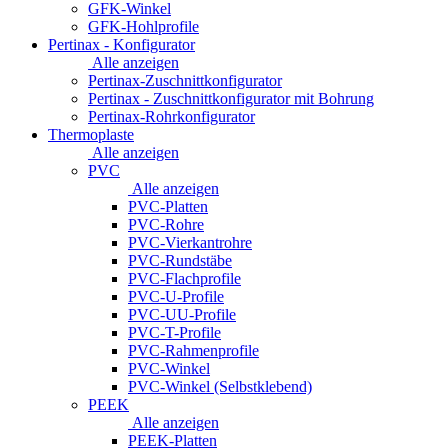
GFK-Winkel
GFK-Hohlprofile
Pertinax - Konfigurator
Alle anzeigen
Pertinax-Zuschnittkonfigurator
Pertinax - Zuschnittkonfigurator mit Bohrung
Pertinax-Rohrkonfigurator
Thermoplaste
Alle anzeigen
PVC
Alle anzeigen
PVC-Platten
PVC-Rohre
PVC-Vierkantrohre
PVC-Rundstäbe
PVC-Flachprofile
PVC-U-Profile
PVC-UU-Profile
PVC-T-Profile
PVC-Rahmenprofile
PVC-Winkel
PVC-Winkel (Selbstklebend)
PEEK
Alle anzeigen
PEEK-Platten