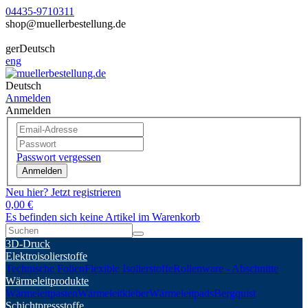
04435-9710311
shop@muellerbestellung.de
ger
Deutsch
eng
Deutsch
Anmelden
Anmelden
Passwort vergessen
Anmelden
Neu hier? Jetzt registrieren
0,00 €
Es befinden sich keine Artikel im Warenkorb
3D-Druck
Elektroisolierstoffe
Technische Folien
Flexible Isolierstoffe
Rollenware - Abschnitte
Wärmeleitprodukte
Wärmeleitpasten
Wärmeleitkleber
Wärmeleitpads
Bergquist
Schichtpressstoffe