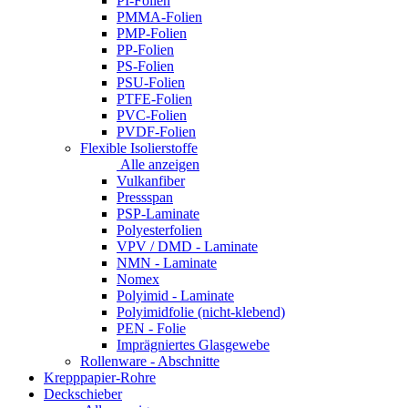
PI-Folien
PMMA-Folien
PMP-Folien
PP-Folien
PS-Folien
PSU-Folien
PTFE-Folien
PVC-Folien
PVDF-Folien
Flexible Isolierstoffe
Alle anzeigen
Vulkanfiber
Pressspan
PSP-Laminate
Polyesterfolien
VPV / DMD - Laminate
NMN - Laminate
Nomex
Polyimid - Laminate
Polyimidfolie (nicht-klebend)
PEN - Folie
Imprägniertes Glasgewebe
Rollenware - Abschnitte
Krepppapier-Rohre
Deckschieber