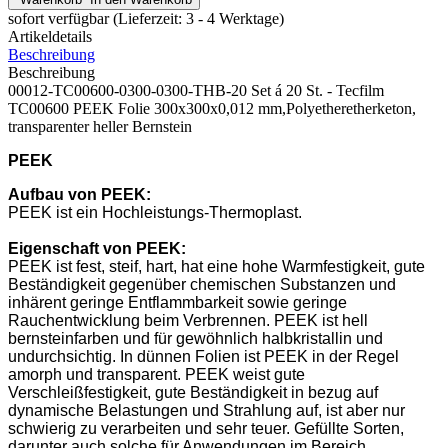
sofort verfügbar
(Lieferzeit: 3 - 4 Werktage)
Artikeldetails
Beschreibung
Beschreibung
00012-TC00600-0300-0300-THB-20 Set á 20 St. - Tecfilm
TC00600 PEEK Folie 300x300x0,012 mm,Polyetheretherketon,
transparenter heller Bernstein
PEEK
Aufbau von
PEEK
:
PEEK ist ein Hochleistungs-Thermoplast.
Eigenschaft
von
PEEK
:
PEEK ist fest, steif, hart, hat eine hohe Warmfestigkeit, gute
Beständigkeit gegenüber chemischen Substanzen und
inhärent geringe Entflammbarkeit sowie geringe
Rauchentwicklung beim Verbrennen. PEEK ist hell
bernsteinfarben und für gewöhnlich halbkristallin und
undurchsichtig. In dünnen Folien ist PEEK in der Regel
amorph und transparent. PEEK weist gute
Verschleißfestigkeit, gute Beständigkeit in bezug auf
dynamische Belastungen und Strahlung auf, ist aber nur
schwierig zu verarbeiten und sehr teuer. Gefüllte Sorten,
darunter auch solche für Anwendungen im Bereich