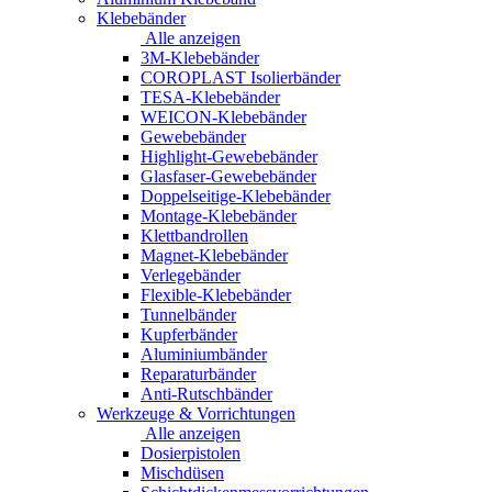
Klebebänder
Alle anzeigen
3M-Klebebänder
COROPLAST Isolierbänder
TESA-Klebebänder
WEICON-Klebebänder
Gewebebänder
Highlight-Gewebebänder
Glasfaser-Gewebebänder
Doppelseitige-Klebebänder
Montage-Klebebänder
Klettbandrollen
Magnet-Klebebänder
Verlegebänder
Flexible-Klebebänder
Tunnelbänder
Kupferbänder
Aluminiumbänder
Reparaturbänder
Anti-Rutschbänder
Werkzeuge & Vorrichtungen
Alle anzeigen
Dosierpistolen
Mischdüsen