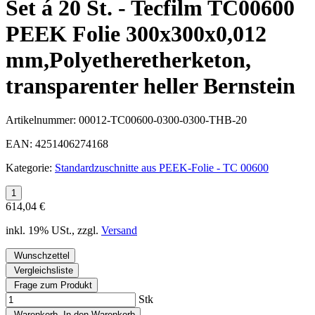
Set á 20 St. - Tecfilm TC00600
PEEK Folie 300x300x0,012
mm,Polyetheretherketon,
transparenter heller Bernstein
Artikelnummer:
00012-TC00600-0300-0300-THB-20
EAN:
4251406274168
Kategorie:
Standardzuschnitte aus PEEK-Folie - TC 00600
614,04 €
inkl. 19% USt., zzgl.
Versand
Wunschzettel
Vergleichsliste
Frage zum Produkt
Stk
Warenkorb
In den Warenkorb