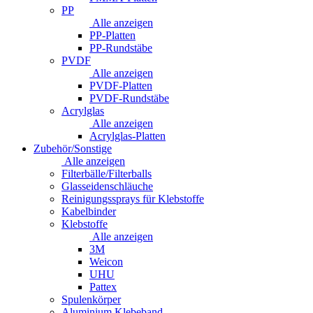
PP
Alle anzeigen
PP-Platten
PP-Rundstäbe
PVDF
Alle anzeigen
PVDF-Platten
PVDF-Rundstäbe
Acrylglas
Alle anzeigen
Acrylglas-Platten
Zubehör/Sonstige
Alle anzeigen
Filterbälle/Filterballs
Glasseidenschläuche
Reinigungssprays für Klebstoffe
Kabelbinder
Klebstoffe
Alle anzeigen
3M
Weicon
UHU
Pattex
Spulenkörper
Aluminium Klebeband