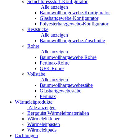
Schichtpressstoff-Konfigurator
Alle anzeigen
Baumwollhartgewebe-Konfigurator
Glashartgewebe-Konfigurator
Polyesterharzgewebe-Konfigurator
Reststücke
Alle anzeigen
Baumwollhartgewebe-Zuschnitte
Rohre
Alle anzeigen
Baumwollhartgewebe-Rohre
Pertinax-Rohre
GFK-Rohre
Vollstäbe
Alle anzeigen
Baumwollhartgewebestäbe
Glashartgewebestäbe
Pertinax
Wärmeleitprodukte
Alle anzeigen
Bergquist Wärmeleitmaterialien
Wärmeleitkleber
Wärmeleitpasten
Wärmeleitpads
Dichtungen