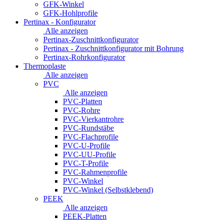
GFK-Winkel
GFK-Hohlprofile
Pertinax - Konfigurator
Alle anzeigen
Pertinax-Zuschnittkonfigurator
Pertinax - Zuschnittkonfigurator mit Bohrung
Pertinax-Rohrkonfigurator
Thermoplaste
Alle anzeigen
PVC
Alle anzeigen
PVC-Platten
PVC-Rohre
PVC-Vierkantrohre
PVC-Rundstäbe
PVC-Flachprofile
PVC-U-Profile
PVC-UU-Profile
PVC-T-Profile
PVC-Rahmenprofile
PVC-Winkel
PVC-Winkel (Selbstklebend)
PEEK
Alle anzeigen
PEEK-Platten