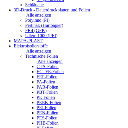
Schläuche
3D-Druck - Dauerdruckplatten und Folien
Alle anzeigen
Polyimid (PI)
Pertinax (Hartpapier)
FR4 (GFK)
Ultem 1000 (PEI)
MAPA-PLAST
Elektroisolierstoffe
Alle anzeigen
Technische Folien
Alle anzeigen
CTA-Folien
ECTFE-Folien
FEP-Folien
PA-Folien
PAR-Folien
PBT-Folien
PE-Folien
PEEK-Folien
PEI-Folien
PEN-Folien
PES-Folien
PHB-Folien