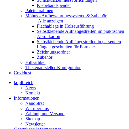
Schichtdickenmessvorrichtungen
Klebebandspender
Palettenrahmen
Möbus - Aufbewahrungssysteme & Zubehör
Alle anzeigen
Flachablage in Holzausführung
Selbstklebende Aufhängestreifen im praktischen
Abrollkarton
Selbstklebende Aufhängestreifen in passenden
Längen geschnitten für Formate
Zeichnungsordner
Zubehör
Hilfsartikel
Thekenaufsteller-Konfigurator
Covidtest
kopfbreich
News
Kontakt
Informationen
NanoStrat
Wir über uns
Zahlung und Versand
Sitemap
Newsletter