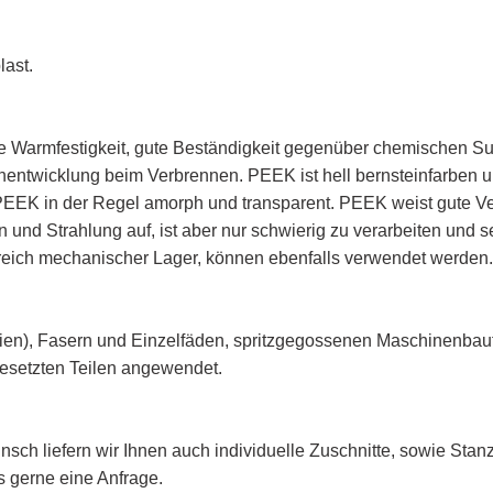
ast.
 hohe Warmfestigkeit, gute Beständigkeit gegenüber chemischen 
entwicklung beim Verbrennen. PEEK ist hell bernsteinfarben un
 PEEK in der Regel amorph und transparent. PEEK weist gute Ver
nd Strahlung auf, ist aber nur schwierig zu verarbeiten und seh
eich mechanischer Lager, können ebenfalls verwendet werden.
lien), Fasern und Einzelfäden, spritzgegossenen Maschinenbaut
esetzten Teilen angewendet.
nsch liefern wir Ihnen auch individuelle Zuschnitte, sowie Stanz
 gerne eine Anfrage.