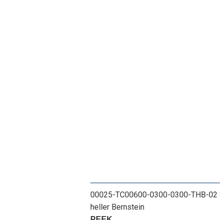
00025-TC00600-0300-0300-THB-02 Set
heller Bernstein
PEEK