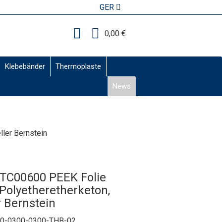
GER
0,00 €
Klebebänder
Thermoplaste
News
ller Bernstein
m TC00600 PEEK Folie
olyetheretherketon,
r Bernstein
0-0300-0300-THB-02