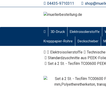
04435-9710311
shop@muelle
3D-Druck
Elektroisolierstoffe
Krepppapier-Rohre
Deckschieber
M
Elektroisolierstoffe
Technische
Standardzuschnitte aus PEEK-Foli
Set á 2 St. - Tecfilm TC00600 PEE