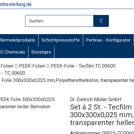
rbestellung.de
Wärmeleitprodukte
Schichtpressstoffe
Pertinax - Konfigurator
G Chemicals
Sonstiges
 Folien
PEEK-Folien
PEEK-Folie - Tecfilm TC 00600
e - TC 00600
K Folie 300x300x0,025 mm,Polyetheretherketon, transparenter he
Dr. Dietrich Müller GmbH
Set á 2 St. - Tecfil
300x300x0,025 mm,P
transparenter helle
Artikelnummer:
00025-TC0060