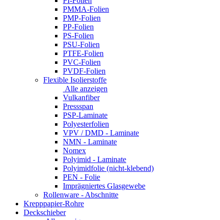
PI-Folien
PMMA-Folien
PMP-Folien
PP-Folien
PS-Folien
PSU-Folien
PTFE-Folien
PVC-Folien
PVDF-Folien
Flexible Isolierstoffe
Alle anzeigen
Vulkanfiber
Pressspan
PSP-Laminate
Polyesterfolien
VPV / DMD - Laminate
NMN - Laminate
Nomex
Polyimid - Laminate
Polyimidfolie (nicht-klebend)
PEN - Folie
Imprägniertes Glasgewebe
Rollenware - Abschnitte
Krepppapier-Rohre
Deckschieber