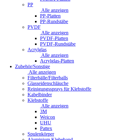
PP
Alle anzeigen
PP-Platten
PP-Rundstäbe
PVDF
Alle anzeigen
PVDF-Platten
PVDF-Rundstäbe
Acrylglas
Alle anzeigen
Acrylglas-Platten
Zubehör/Sonstige
Alle anzeigen
Filterbälle/Filterballs
Glasseidenschläuche
Reinigungssprays für Klebstoffe
Kabelbinder
Klebstoffe
Alle anzeigen
3M
Weicon
UHU
Pattex
Spulenkörper
Aluminium Klebeband