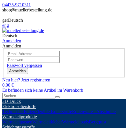
04435-9710311
shop@muellerbestellung.de
ger
Deutsch
eng
Deutsch
Anmelden
Anmelden
Passwort vergessen
Anmelden
Neu hier? Jetzt registrieren
0,00 €
Es befinden sich keine Artikel im Warenkorb
3D-Druck
Elektroisolierstoffe
Technische Folien
Flexible Isolierstoffe
Rollenware - Abschnitte
Wärmeleitprodukte
Wärmeleitpasten
Wärmeleitkleber
Wärmeleitpads
Bergquist
Schichtpressstoffe