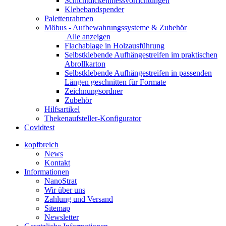
Schichtdickenmessvorrichtungen
Klebebandspender
Palettenrahmen
Möbus - Aufbewahrungssysteme & Zubehör
Alle anzeigen
Flachablage in Holzausführung
Selbstklebende Aufhängestreifen im praktischen
Abrollkarton
Selbstklebende Aufhängestreifen in passenden
Längen geschnitten für Formate
Zeichnungsordner
Zubehör
Hilfsartikel
Thekenaufsteller-Konfigurator
Covidtest
kopfbreich
News
Kontakt
Informationen
NanoStrat
Wir über uns
Zahlung und Versand
Sitemap
Newsletter