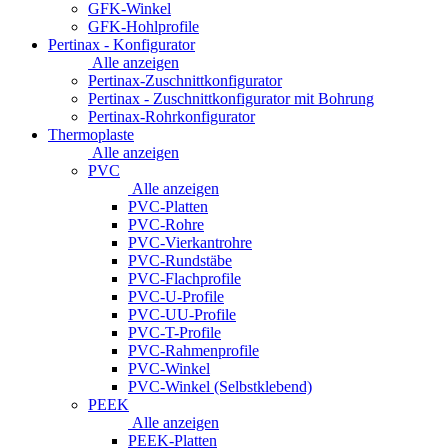
GFK-Winkel
GFK-Hohlprofile
Pertinax - Konfigurator
Alle anzeigen
Pertinax-Zuschnittkonfigurator
Pertinax - Zuschnittkonfigurator mit Bohrung
Pertinax-Rohrkonfigurator
Thermoplaste
Alle anzeigen
PVC
Alle anzeigen
PVC-Platten
PVC-Rohre
PVC-Vierkantrohre
PVC-Rundstäbe
PVC-Flachprofile
PVC-U-Profile
PVC-UU-Profile
PVC-T-Profile
PVC-Rahmenprofile
PVC-Winkel
PVC-Winkel (Selbstklebend)
PEEK
Alle anzeigen
PEEK-Platten