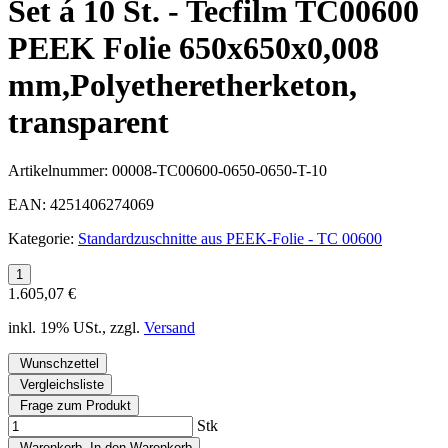
Set á 10 St. - Tecfilm TC00600
PEEK Folie 650x650x0,008
mm,Polyetheretherketon,
transparent
Artikelnummer:
00008-TC00600-0650-0650-T-10
EAN:
4251406274069
Kategorie:
Standardzuschnitte aus PEEK-Folie - TC 00600
1.605,07 €
inkl. 19% USt., zzgl.
Versand
Wunschzettel
Vergleichsliste
Frage zum Produkt
Stk
Warenkorb
In den Warenkorb