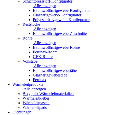
Schichtpressstoff-Konfigurator
Alle anzeigen
Baumwollhartgewebe-Konfigurator
Glashartgewebe-Konfigurator
Polyesterharzgewebe-Konfigurator
Reststücke
Alle anzeigen
Baumwollhartgewebe-Zuschnitte
Rohre
Alle anzeigen
Baumwollhartgewebe-Rohre
Pertinax-Rohre
GFK-Rohre
Vollstäbe
Alle anzeigen
Baumwollhartgewebestäbe
Glashartgewebestäbe
Pertinax
Wärmeleitprodukte
Alle anzeigen
Bergquist Wärmeleitmaterialien
Wärmeleitkleber
Wärmeleitpasten
Wärmeleitpads
Dichtungen