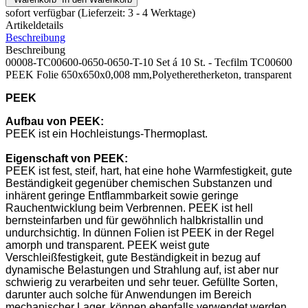
sofort verfügbar
(Lieferzeit: 3 - 4 Werktage)
Artikeldetails
Beschreibung
Beschreibung
00008-TC00600-0650-0650-T-10 Set á 10 St. - Tecfilm TC00600
PEEK Folie 650x650x0,008 mm,Polyetheretherketon, transparent
PEEK
Aufbau von
PEEK
:
PEEK ist ein Hochleistungs-Thermoplast.
Eigenschaft
von
PEEK
:
PEEK ist fest, steif, hart, hat eine hohe Warmfestigkeit, gute
Beständigkeit gegenüber chemischen Substanzen und
inhärent geringe Entflammbarkeit sowie geringe
Rauchentwicklung beim Verbrennen. PEEK ist hell
bernsteinfarben und für gewöhnlich halbkristallin und
undurchsichtig. In dünnen Folien ist PEEK in der Regel
amorph und transparent. PEEK weist gute
Verschleißfestigkeit, gute Beständigkeit in bezug auf
dynamische Belastungen und Strahlung auf, ist aber nur
schwierig zu verarbeiten und sehr teuer. Gefüllte Sorten,
darunter auch solche für Anwendungen im Bereich
mechanischer Lager, können ebenfalls verwendet werden.