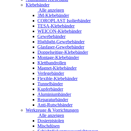
Klebebänder
Alle anzeigen
3M-Klebebänder
COROPLAST Isolierbänder
TESA-Klebebänder
WEICON-Klebebänder
Gewebebänder
Highlight-Gewebebänder
Glasfaser-Gewebebänder
Doppelseitige-Klebebänder
Montage-Klebebänder
Klettbandrollen
Magnet-Klebebänder
Verlegebänder
Flexible-Klebebänder
Tunnelbänder
Kupferbänder
Aluminiumbänder
Reparaturbänder
Anti-Rutschbänder
Werkzeuge & Vorrichtungen
Alle anzeigen
Dosierpistolen
Mischdüsen