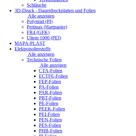
Schläuche
3D-Druck - Dauerdruckplatten und Folien
Alle anzeigen
Polyimid (PI)
Pertinax (Hartpapier)
FR4 (GFK)
Ultem 1000 (PEI)
MAPA-PLAST
Elektroisolierstoffe
Alle anzeigen
Technische Folien
Alle anzeigen
CTA-Folien
ECTFE-Folien
FEP-Folien
PA-Folien
PAR-Folien
PBT-Folien
PE-Folien
PEEK-Folien
PEI-Folien
PEN-Folien
PES-Folien
PHB-Folien