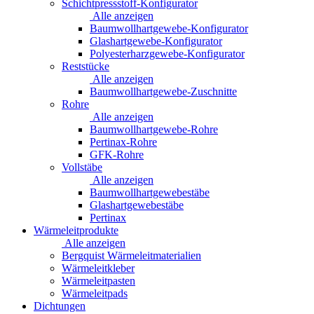
Schichtpressstoff-Konfigurator
Alle anzeigen
Baumwollhartgewebe-Konfigurator
Glashartgewebe-Konfigurator
Polyesterharzgewebe-Konfigurator
Reststücke
Alle anzeigen
Baumwollhartgewebe-Zuschnitte
Rohre
Alle anzeigen
Baumwollhartgewebe-Rohre
Pertinax-Rohre
GFK-Rohre
Vollstäbe
Alle anzeigen
Baumwollhartgewebestäbe
Glashartgewebestäbe
Pertinax
Wärmeleitprodukte
Alle anzeigen
Bergquist Wärmeleitmaterialien
Wärmeleitkleber
Wärmeleitpasten
Wärmeleitpads
Dichtungen