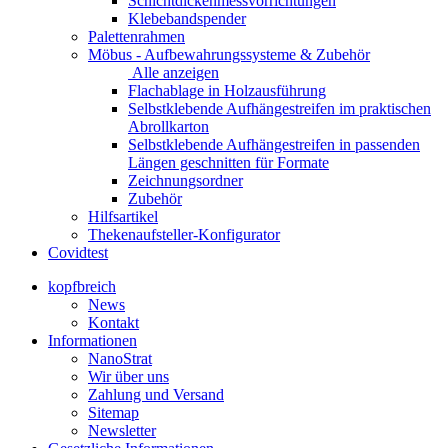
Schichtdickenmessvorrichtungen
Klebebandspender
Palettenrahmen
Möbus - Aufbewahrungssysteme & Zubehör
Alle anzeigen
Flachablage in Holzausführung
Selbstklebende Aufhängestreifen im praktischen
Abrollkarton
Selbstklebende Aufhängestreifen in passenden
Längen geschnitten für Formate
Zeichnungsordner
Zubehör
Hilfsartikel
Thekenaufsteller-Konfigurator
Covidtest
kopfbreich
News
Kontakt
Informationen
NanoStrat
Wir über uns
Zahlung und Versand
Sitemap
Newsletter