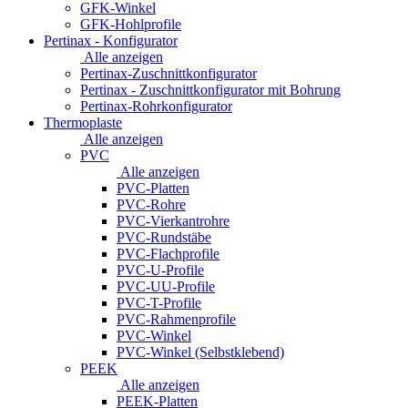
GFK-Winkel
GFK-Hohlprofile
Pertinax - Konfigurator
Alle anzeigen
Pertinax-Zuschnittkonfigurator
Pertinax - Zuschnittkonfigurator mit Bohrung
Pertinax-Rohrkonfigurator
Thermoplaste
Alle anzeigen
PVC
Alle anzeigen
PVC-Platten
PVC-Rohre
PVC-Vierkantrohre
PVC-Rundstäbe
PVC-Flachprofile
PVC-U-Profile
PVC-UU-Profile
PVC-T-Profile
PVC-Rahmenprofile
PVC-Winkel
PVC-Winkel (Selbstklebend)
PEEK
Alle anzeigen
PEEK-Platten