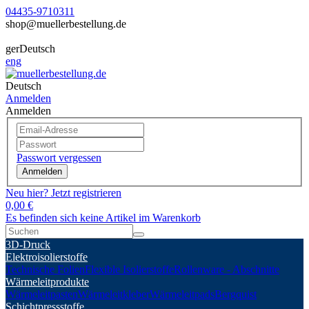
04435-9710311
shop@muellerbestellung.de
ger
Deutsch
eng
Deutsch
Anmelden
Anmelden
Passwort vergessen
Anmelden
Neu hier? Jetzt registrieren
0,00 €
Es befinden sich keine Artikel im Warenkorb
3D-Druck
Elektroisolierstoffe
Technische Folien
Flexible Isolierstoffe
Rollenware - Abschnitte
Wärmeleitprodukte
Wärmeleitpasten
Wärmeleitkleber
Wärmeleitpads
Bergquist
Schichtpressstoffe