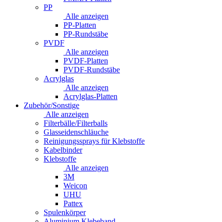
PP
Alle anzeigen
PP-Platten
PP-Rundstäbe
PVDF
Alle anzeigen
PVDF-Platten
PVDF-Rundstäbe
Acrylglas
Alle anzeigen
Acrylglas-Platten
Zubehör/Sonstige
Alle anzeigen
Filterbälle/Filterballs
Glasseidenschläuche
Reinigungssprays für Klebstoffe
Kabelbinder
Klebstoffe
Alle anzeigen
3M
Weicon
UHU
Pattex
Spulenkörper
Aluminium Klebeband