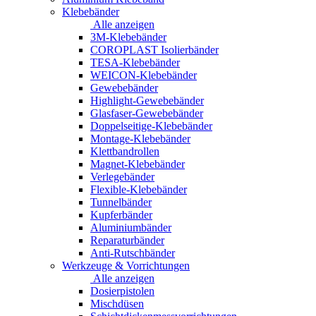
Klebebänder
Alle anzeigen
3M-Klebebänder
COROPLAST Isolierbänder
TESA-Klebebänder
WEICON-Klebebänder
Gewebebänder
Highlight-Gewebebänder
Glasfaser-Gewebebänder
Doppelseitige-Klebebänder
Montage-Klebebänder
Klettbandrollen
Magnet-Klebebänder
Verlegebänder
Flexible-Klebebänder
Tunnelbänder
Kupferbänder
Aluminiumbänder
Reparaturbänder
Anti-Rutschbänder
Werkzeuge & Vorrichtungen
Alle anzeigen
Dosierpistolen
Mischdüsen