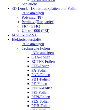
Schläuche
3D-Druck - Dauerdruckplatten und Folien
Alle anzeigen
Polyimid (PI)
Pertinax (Hartpapier)
FR4 (GFK)
Ultem 1000 (PEI)
MAPA-PLAST
Elektroisolierstoffe
Alle anzeigen
Technische Folien
Alle anzeigen
CTA-Folien
ECTFE-Folien
FEP-Folien
PA-Folien
PAR-Folien
PBT-Folien
PE-Folien
PEEK-Folien
PEI-Folien
PEN-Folien
PES-Folien
PHB-Folien