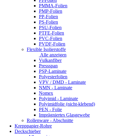
PI-Folien
PMMA-Folien
PMP-Folien
PP-Folien
PS-Folien
PSU-Folien
PTFE-Folien
PVC-Folien
PVDF-Folien
Flexible Isolierstoffe
Alle anzeigen
Vulkanfiber
Pressspan
PSP-Laminate
Polyesterfolien
VPV / DMD - Laminate
NMN - Laminate
Nomex
Polyimid - Laminate
Polyimidfolie (nicht-klebend)
PEN - Folie
Imprägniertes Glasgewebe
Rollenware - Abschnitte
Krepppapier-Rohre
Deckschieber