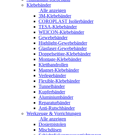
Klebebänder
Alle anzeigen
3M-Klebebänder
COROPLAST Isolierbänder
TESA-Klebebänder
WEICON-Klebebänder
Gewebebänder
Highlight-Gewebebänder
Glasfaser-Gewebebänder
Doppelseitige-Klebebänder
Montage-Klebebänder
Klettbandrollen
Magnet-Klebebänder
Verlegebänder
Flexible-Klebebänder
Tunnelbänder
Kupferbänder
Aluminiumbänder
Reparaturbänder
Anti-Rutschbänder
Werkzeuge & Vorrichtungen
Alle anzeigen
Dosierpistolen
Mischdüsen