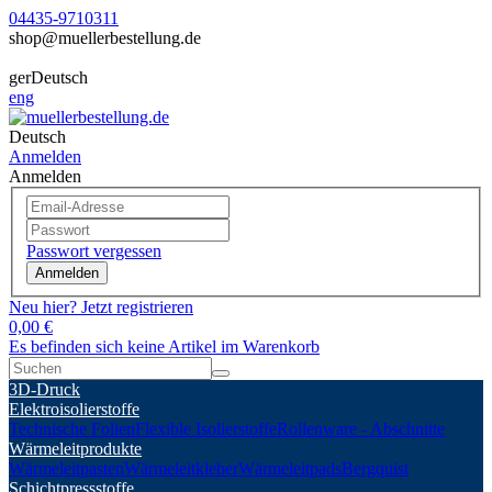
04435-9710311
shop@muellerbestellung.de
ger
Deutsch
eng
Deutsch
Anmelden
Anmelden
Passwort vergessen
Anmelden
Neu hier? Jetzt registrieren
0,00 €
Es befinden sich keine Artikel im Warenkorb
3D-Druck
Elektroisolierstoffe
Technische Folien
Flexible Isolierstoffe
Rollenware - Abschnitte
Wärmeleitprodukte
Wärmeleitpasten
Wärmeleitkleber
Wärmeleitpads
Bergquist
Schichtpressstoffe