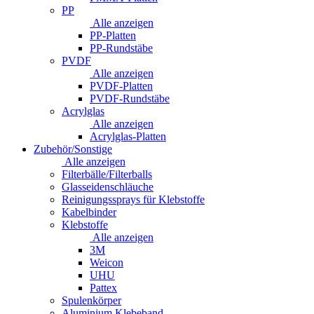
PP
Alle anzeigen
PP-Platten
PP-Rundstäbe
PVDF
Alle anzeigen
PVDF-Platten
PVDF-Rundstäbe
Acrylglas
Alle anzeigen
Acrylglas-Platten
Zubehör/Sonstige
Alle anzeigen
Filterbälle/Filterballs
Glasseidenschläuche
Reinigungssprays für Klebstoffe
Kabelbinder
Klebstoffe
Alle anzeigen
3M
Weicon
UHU
Pattex
Spulenkörper
Aluminium Klebeband