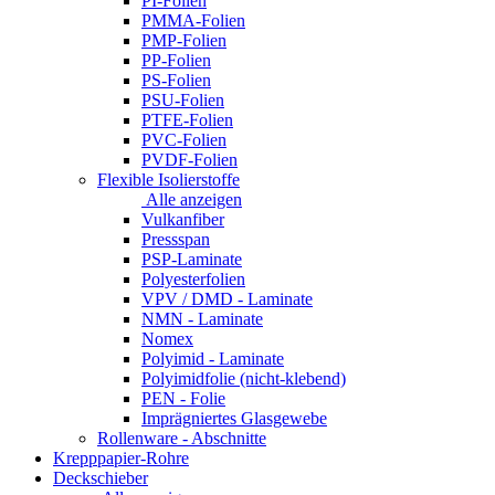
PI-Folien
PMMA-Folien
PMP-Folien
PP-Folien
PS-Folien
PSU-Folien
PTFE-Folien
PVC-Folien
PVDF-Folien
Flexible Isolierstoffe
Alle anzeigen
Vulkanfiber
Pressspan
PSP-Laminate
Polyesterfolien
VPV / DMD - Laminate
NMN - Laminate
Nomex
Polyimid - Laminate
Polyimidfolie (nicht-klebend)
PEN - Folie
Imprägniertes Glasgewebe
Rollenware - Abschnitte
Krepppapier-Rohre
Deckschieber