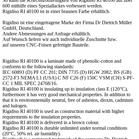
So kann die Kriechstromfestigkeit von Rigidiso RI 40100 auf über
600 mithilfe eines Speziallackes verbessert werden.
Rigidiso RI 40100 ist in einer braunen Farbe erhältlich.
Rigidiso ist eine eingetragene Marke der Firma Dr Dietrich Müller
GmbH, Deutschland.
Andere Abmessungen auf Anfrage erhältlich.
Auf Wunsch liefern wir auch individiuelle Zuschnitte bzw.
auf unseren CNC-Fräsen gefertigte Bauteile.
Rigidiso RI 40100 is a laminate made of phenolic-cotton and
conforms to the following standards:
IEC 60893 (D) PF CC 201; DIN 7735 (D) HGW 2082; BS (GB)
2572-F3 NEMA L1 (USA) C NF C26 (F) 150C VSM (CH) S-PF-
CC 1 MIL SPEC 24768/16.
Rigidiso RI 40100 is insulating up to insulation class E (120°C),
furthermore it has very good mechanical properties. In addition to
that it is environmentally neutral, free of asbestos, dioxin, cadmium
and halogen.
Rigidiso RI 40100 is used as construction material with higher
requirements to the insulation properties.
Rigidiso RI 40100 is delivered in a brown colour.
Rigidiso RI 40100 is durable unlimited under normal conditions
(20°C, 50% rel. air humidity).