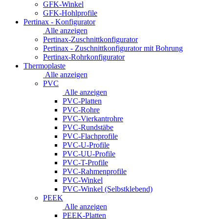
GFK-Winkel
GFK-Hohlprofile
Pertinax - Konfigurator
Alle anzeigen
Pertinax-Zuschnittkonfigurator
Pertinax - Zuschnittkonfigurator mit Bohrung
Pertinax-Rohrkonfigurator
Thermoplaste
Alle anzeigen
PVC
Alle anzeigen
PVC-Platten
PVC-Rohre
PVC-Vierkantrohre
PVC-Rundstäbe
PVC-Flachprofile
PVC-U-Profile
PVC-UU-Profile
PVC-T-Profile
PVC-Rahmenprofile
PVC-Winkel
PVC-Winkel (Selbstklebend)
PEEK
Alle anzeigen
PEEK-Platten