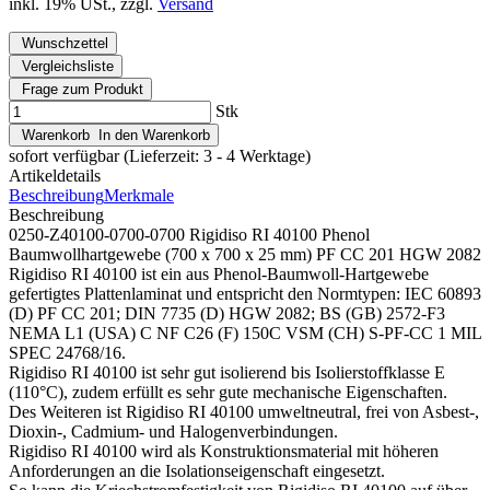
inkl. 19% USt., zzgl.
Versand
Wunschzettel
Vergleichsliste
Frage zum Produkt
Stk
Warenkorb
In den Warenkorb
sofort verfügbar
(Lieferzeit: 3 - 4 Werktage)
Artikeldetails
Beschreibung
Merkmale
Beschreibung
0250-Z40100-0700-0700 Rigidiso RI 40100 Phenol
Baumwollhartgewebe (700 x 700 x 25 mm) PF CC 201 HGW 2082
Rigidiso RI 40100 ist ein aus Phenol-Baumwoll-Hartgewebe
gefertigtes Plattenlaminat und entspricht den Normtypen: IEC 60893
(D) PF CC 201; DIN 7735 (D) HGW 2082; BS (GB) 2572-F3
NEMA L1 (USA) C NF C26 (F) 150C VSM (CH) S-PF-CC 1 MIL
SPEC 24768/16.
Rigidiso RI 40100 ist sehr gut isolierend bis Isolierstoffklasse E
(110°C), zudem erfüllt es sehr gute mechanische Eigenschaften.
Des Weiteren ist Rigidiso RI 40100 umweltneutral, frei von Asbest-,
Dioxin-, Cadmium- und Halogenverbindungen.
Rigidiso RI 40100 wird als Konstruktionsmaterial mit höheren
Anforderungen an die Isolationseigenschaft eingesetzt.