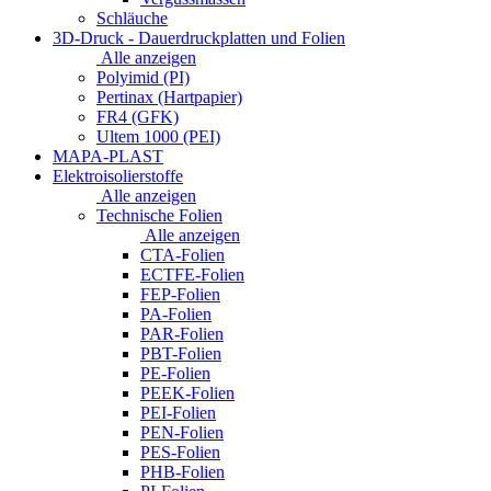
Schläuche
3D-Druck - Dauerdruckplatten und Folien
Alle anzeigen
Polyimid (PI)
Pertinax (Hartpapier)
FR4 (GFK)
Ultem 1000 (PEI)
MAPA-PLAST
Elektroisolierstoffe
Alle anzeigen
Technische Folien
Alle anzeigen
CTA-Folien
ECTFE-Folien
FEP-Folien
PA-Folien
PAR-Folien
PBT-Folien
PE-Folien
PEEK-Folien
PEI-Folien
PEN-Folien
PES-Folien
PHB-Folien