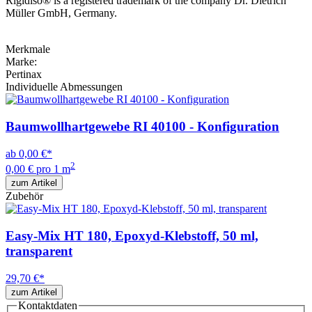
Rigidiso® is a registered trademark of the company Dr. Dietrich
Müller GmbH, Germany.
Merkmale
Marke:
Pertinax
Individuelle Abmessungen
Baumwollhartgewebe RI 40100 - Konfiguration
ab
0,00 €
*
2
0,00 € pro 1 m
zum Artikel
Zubehör
Easy-Mix HT 180, Epoxyd-Klebstoff, 50 ml,
transparent
29,70 €
*
zum Artikel
Kontaktdaten