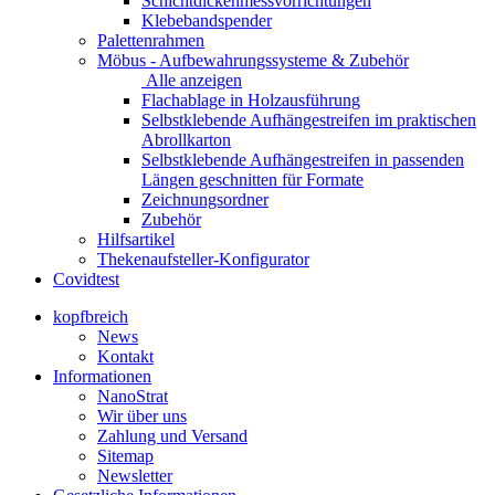
Schichtdickenmessvorrichtungen
Klebebandspender
Palettenrahmen
Möbus - Aufbewahrungssysteme & Zubehör
Alle anzeigen
Flachablage in Holzausführung
Selbstklebende Aufhängestreifen im praktischen
Abrollkarton
Selbstklebende Aufhängestreifen in passenden
Längen geschnitten für Formate
Zeichnungsordner
Zubehör
Hilfsartikel
Thekenaufsteller-Konfigurator
Covidtest
kopfbreich
News
Kontakt
Informationen
NanoStrat
Wir über uns
Zahlung und Versand
Sitemap
Newsletter