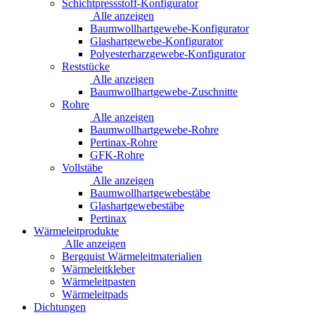
Schichtpressstoff-Konfigurator
Alle anzeigen
Baumwollhartgewebe-Konfigurator
Glashartgewebe-Konfigurator
Polyesterharzgewebe-Konfigurator
Reststücke
Alle anzeigen
Baumwollhartgewebe-Zuschnitte
Rohre
Alle anzeigen
Baumwollhartgewebe-Rohre
Pertinax-Rohre
GFK-Rohre
Vollstäbe
Alle anzeigen
Baumwollhartgewebestäbe
Glashartgewebestäbe
Pertinax
Wärmeleitprodukte
Alle anzeigen
Bergquist Wärmeleitmaterialien
Wärmeleitkleber
Wärmeleitpasten
Wärmeleitpads
Dichtungen