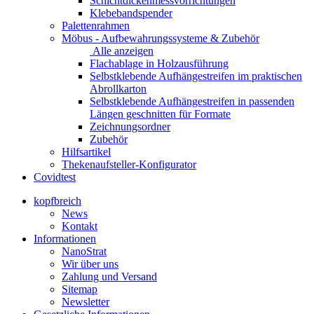
Schichtdickenmessvorrichtungen
Klebebandspender
Palettenrahmen
Möbus - Aufbewahrungssysteme & Zubehör
Alle anzeigen
Flachablage in Holzausführung
Selbstklebende Aufhängestreifen im praktischen
Abrollkarton
Selbstklebende Aufhängestreifen in passenden
Längen geschnitten für Formate
Zeichnungsordner
Zubehör
Hilfsartikel
Thekenaufsteller-Konfigurator
Covidtest
kopfbreich
News
Kontakt
Informationen
NanoStrat
Wir über uns
Zahlung und Versand
Sitemap
Newsletter