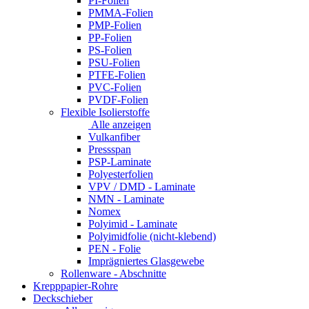
PI-Folien
PMMA-Folien
PMP-Folien
PP-Folien
PS-Folien
PSU-Folien
PTFE-Folien
PVC-Folien
PVDF-Folien
Flexible Isolierstoffe
Alle anzeigen
Vulkanfiber
Pressspan
PSP-Laminate
Polyesterfolien
VPV / DMD - Laminate
NMN - Laminate
Nomex
Polyimid - Laminate
Polyimidfolie (nicht-klebend)
PEN - Folie
Imprägniertes Glasgewebe
Rollenware - Abschnitte
Krepppapier-Rohre
Deckschieber