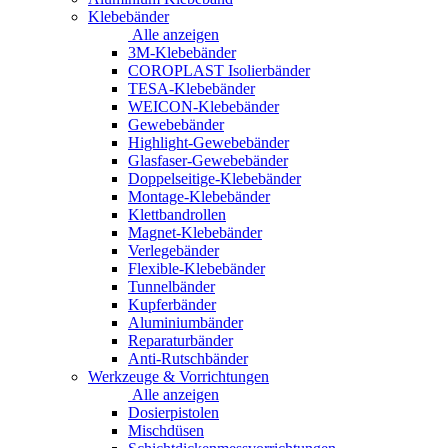
Klebebänder
Alle anzeigen
3M-Klebebänder
COROPLAST Isolierbänder
TESA-Klebebänder
WEICON-Klebebänder
Gewebebänder
Highlight-Gewebebänder
Glasfaser-Gewebebänder
Doppelseitige-Klebebänder
Montage-Klebebänder
Klettbandrollen
Magnet-Klebebänder
Verlegebänder
Flexible-Klebebänder
Tunnelbänder
Kupferbänder
Aluminiumbänder
Reparaturbänder
Anti-Rutschbänder
Werkzeuge & Vorrichtungen
Alle anzeigen
Dosierpistolen
Mischdüsen