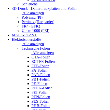
Schläuche
3D-Druck - Dauerdruckplatten und Folien
Alle anzeigen
Polyimid (PI)
Pertinax (Hartpapier)
FR4 (GFK)
Ultem 1000 (PEI)
MAPA-PLAST
Elektroisolierstoffe
Alle anzeigen
Technische Folien
Alle anzeigen
CTA-Folien
ECTFE-Folien
FEP-Folien
PA-Folien
PAR-Folien
PBT-Folien
PE-Folien
PEEK-Folien
PEI-Folien
PEN-Folien
PES-Folien
PHB-Folien