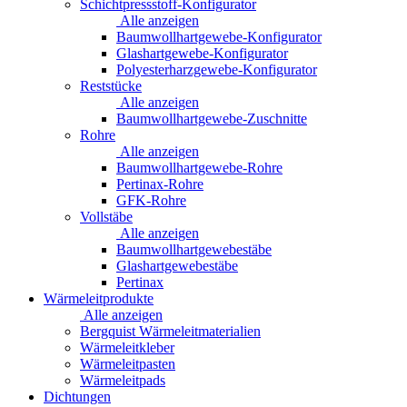
Schichtpressstoff-Konfigurator
Alle anzeigen
Baumwollhartgewebe-Konfigurator
Glashartgewebe-Konfigurator
Polyesterharzgewebe-Konfigurator
Reststücke
Alle anzeigen
Baumwollhartgewebe-Zuschnitte
Rohre
Alle anzeigen
Baumwollhartgewebe-Rohre
Pertinax-Rohre
GFK-Rohre
Vollstäbe
Alle anzeigen
Baumwollhartgewebestäbe
Glashartgewebestäbe
Pertinax
Wärmeleitprodukte
Alle anzeigen
Bergquist Wärmeleitmaterialien
Wärmeleitkleber
Wärmeleitpasten
Wärmeleitpads
Dichtungen