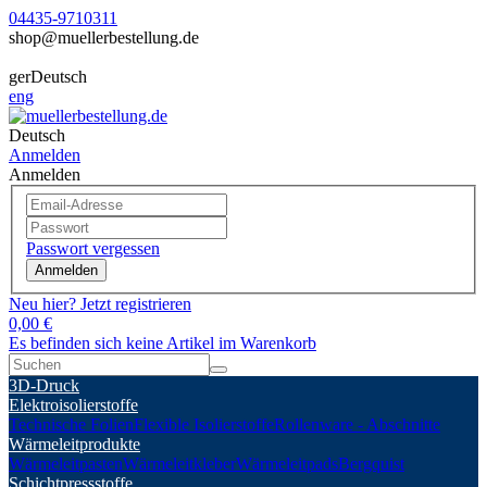
04435-9710311
shop@muellerbestellung.de
ger
Deutsch
eng
Deutsch
Anmelden
Anmelden
Passwort vergessen
Anmelden
Neu hier? Jetzt registrieren
0,00 €
Es befinden sich keine Artikel im Warenkorb
3D-Druck
Elektroisolierstoffe
Technische Folien
Flexible Isolierstoffe
Rollenware - Abschnitte
Wärmeleitprodukte
Wärmeleitpasten
Wärmeleitkleber
Wärmeleitpads
Bergquist
Schichtpressstoffe