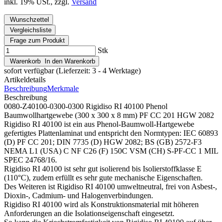
inkl. 19% USt., zzgl.
Versand
Wunschzettel
Vergleichsliste
Frage zum Produkt
Stk
Warenkorb
In den Warenkorb
sofort verfügbar
(Lieferzeit: 3 - 4 Werktage)
Artikeldetails
Beschreibung
Merkmale
Beschreibung
0080-Z40100-0300-0300 Rigidiso RI 40100 Phenol
Baumwollhartgewebe (300 x 300 x 8 mm) PF CC 201 HGW 2082
Rigidiso RI 40100 ist ein aus Phenol-Baumwoll-Hartgewebe
gefertigtes Plattenlaminat und entspricht den Normtypen: IEC 60893
(D) PF CC 201; DIN 7735 (D) HGW 2082; BS (GB) 2572-F3
NEMA L1 (USA) C NF C26 (F) 150C VSM (CH) S-PF-CC 1 MIL
SPEC 24768/16.
Rigidiso RI 40100 ist sehr gut isolierend bis Isolierstoffklasse E
(110°C), zudem erfüllt es sehr gute mechanische Eigenschaften.
Des Weiteren ist Rigidiso RI 40100 umweltneutral, frei von Asbest-,
Dioxin-, Cadmium- und Halogenverbindungen.
Rigidiso RI 40100 wird als Konstruktionsmaterial mit höheren
Anforderungen an die Isolationseigenschaft eingesetzt.