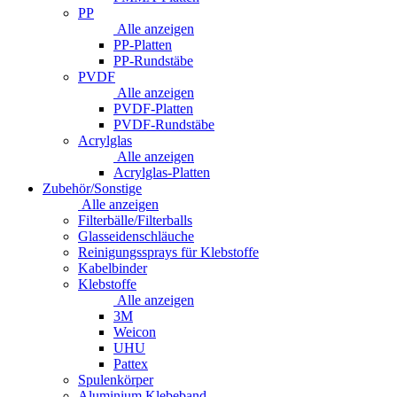
PP
Alle anzeigen
PP-Platten
PP-Rundstäbe
PVDF
Alle anzeigen
PVDF-Platten
PVDF-Rundstäbe
Acrylglas
Alle anzeigen
Acrylglas-Platten
Zubehör/Sonstige
Alle anzeigen
Filterbälle/Filterballs
Glasseidenschläuche
Reinigungssprays für Klebstoffe
Kabelbinder
Klebstoffe
Alle anzeigen
3M
Weicon
UHU
Pattex
Spulenkörper
Aluminium Klebeband