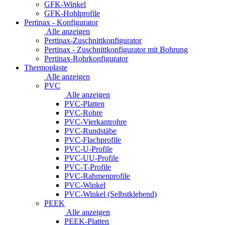
GFK-Winkel
GFK-Hohlprofile
Pertinax - Konfigurator
Alle anzeigen
Pertinax-Zuschnittkonfigurator
Pertinax - Zuschnittkonfigurator mit Bohrung
Pertinax-Rohrkonfigurator
Thermoplaste
Alle anzeigen
PVC
Alle anzeigen
PVC-Platten
PVC-Rohre
PVC-Vierkantrohre
PVC-Rundstäbe
PVC-Flachprofile
PVC-U-Profile
PVC-UU-Profile
PVC-T-Profile
PVC-Rahmenprofile
PVC-Winkel
PVC-Winkel (Selbstklebend)
PEEK
Alle anzeigen
PEEK-Platten