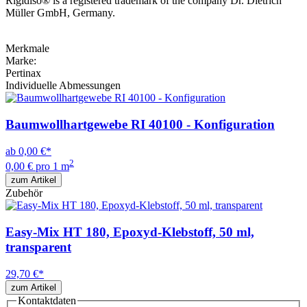
Rigidiso® is a registered trademark of the company Dr. Dietrich
Müller GmbH, Germany.
Merkmale
Marke:
Pertinax
Individuelle Abmessungen
Baumwollhartgewebe RI 40100 - Konfiguration
ab
0,00 €
*
2
0,00 € pro 1 m
zum Artikel
Zubehör
Easy-Mix HT 180, Epoxyd-Klebstoff, 50 ml,
transparent
29,70 €
*
zum Artikel
Kontaktdaten