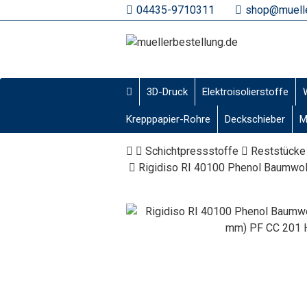
04435-9710311
shop@muelle
3D-Druck
Elektroisolierstoffe
Krepppapier-Rohre
Deckschieber
M
Schichtpressstoffe
Reststücke
Rigidiso RI 40100 Phenol Baumwo