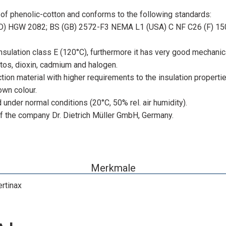
of phenolic-cotton and conforms to the following standards:
 (D) HGW 2082; BS (GB) 2572-F3 NEMA L1 (USA) C NF C26 (F) 
nsulation class E (120°C), furthermore it has very good mechanical 
stos, dioxin, cadmium and halogen.
ion material with higher requirements to the insulation propertie
own colour.
 under normal conditions (20°C, 50% rel. air humidity).
of the company Dr. Dietrich Müller GmbH, Germany.
Merkmale
rtinax