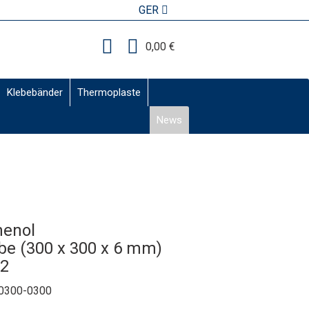
GER
0,00 €
Klebebänder
Thermoplaste
News
henol
e (300 x 300 x 6 mm)
82
0300-0300