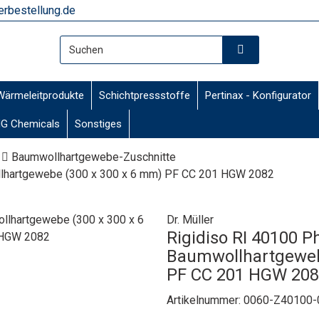
rbestellung.de
Wärmeleitprodukte
Schichtpressstoffe
Pertinax - Konfigurator
G Chemicals
Sonstiges
Baumwollhartgewebe-Zuschnitte
llhartgewebe (300 x 300 x 6 mm) PF CC 201 HGW 2082
Dr. Müller
Rigidiso RI 40100 P
Baumwollhartgeweb
PF CC 201 HGW 20
Artikelnummer:
0060-Z40100-