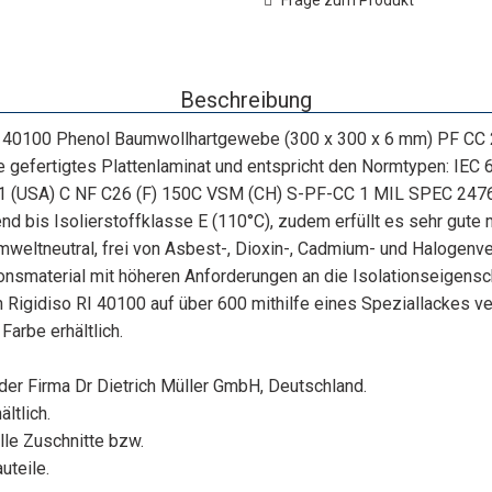
Frage zum Produkt
Beschreibung
40100 Phenol Baumwollhartgewebe (300 x 300 x 6 mm) PF CC 
gefertigtes Plattenlaminat und entspricht den Normtypen: IEC 
 (USA) C NF C26 (F) 150C VSM (CH) S-PF-CC 1 MIL SPEC 247
rend bis Isolierstoffklasse E (110°C), zudem erfüllt es sehr gut
mweltneutral, frei von Asbest-, Dioxin-, Cadmium- und Halogenv
ionsmaterial mit höheren Anforderungen an die Isolationseigensc
n Rigidiso RI 40100 auf über 600 mithilfe eines Speziallackes v
Farbe erhältlich.
der Firma Dr Dietrich Müller GmbH, Deutschland.
ltlich.
lle Zuschnitte bzw.
uteile.