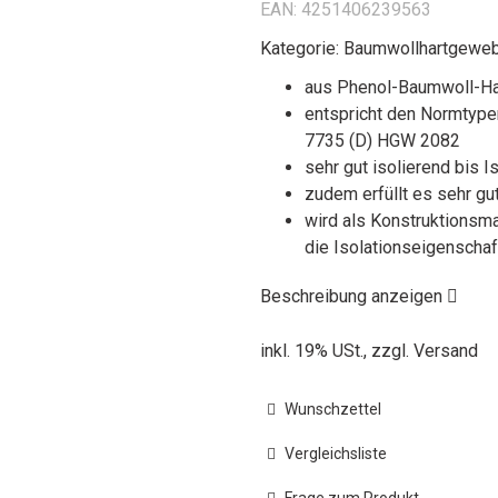
EAN:
4251406239563
Kategorie:
Baumwollhartgeweb
aus Phenol-Baumwoll-Har
entspricht den Normtype
7735 (D) HGW 2082
sehr gut isolierend bis I
zudem erfüllt es sehr g
wird als Konstruktionsma
die Isolationseigenschaf
Beschreibung anzeigen
inkl. 19% USt., zzgl.
Versand
Wunschzettel
Vergleichsliste