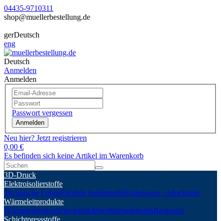
04435-9710311
shop@muellerbestellung.de
ger
Deutsch
eng
Deutsch
Anmelden
Anmelden
Passwort vergessen
Anmelden
Neu hier? Jetzt registrieren
0,00 €
Es befinden sich keine Artikel im Warenkorb
3D-Druck
Elektroisolierstoffe
Technische Folien
Flexible Isolierstoffe
Rollenware - Abschnitte
Wärmeleitprodukte
Wärmeleitpasten
Wärmeleitkleber
Wärmeleitpads
Bergquist
Schichtpressstoffe