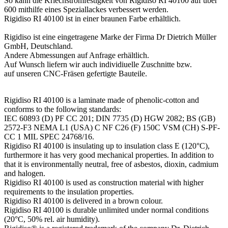
So kann die Kriechstromfestigkeit von Rigidiso RI 40100 auf über
600 mithilfe eines Speziallackes verbessert werden.
Rigidiso RI 40100 ist in einer braunen Farbe erhältlich.
Rigidiso ist eine eingetragene Marke der Firma Dr Dietrich Müller
GmbH, Deutschland.
Andere Abmessungen auf Anfrage erhältlich.
Auf Wunsch liefern wir auch individiuelle Zuschnitte bzw.
auf unseren CNC-Fräsen gefertigte Bauteile.
Rigidiso RI 40100 is a laminate made of phenolic-cotton and
conforms to the following standards:
IEC 60893 (D) PF CC 201; DIN 7735 (D) HGW 2082; BS (GB)
2572-F3 NEMA L1 (USA) C NF C26 (F) 150C VSM (CH) S-PF-
CC 1 MIL SPEC 24768/16.
Rigidiso RI 40100 is insulating up to insulation class E (120°C),
furthermore it has very good mechanical properties. In addition to
that it is environmentally neutral, free of asbestos, dioxin, cadmium
and halogen.
Rigidiso RI 40100 is used as construction material with higher
requirements to the insulation properties.
Rigidiso RI 40100 is delivered in a brown colour.
Rigidiso RI 40100 is durable unlimited under normal conditions
(20°C, 50% rel. air humidity).