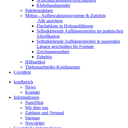
Schichtdickenmessvorrichtungen
Klebebandspender
Palettenrahmen
Möbus - Aufbewahrungssysteme & Zubehör
Alle anzeigen
Flachablage in Holzausführung
Selbstklebende Aufhängestreifen im praktischen
Abrollkarton
Selbstklebende Aufhängestreifen in passenden
Längen geschnitten für Formate
Zeichnungsordner
Zubehör
Hilfsartikel
Thekenaufsteller-Konfigurator
Covidtest
kopfbreich
News
Kontakt
Informationen
NanoStrat
Wir über uns
Zahlung und Versand
Sitemap
Newsletter