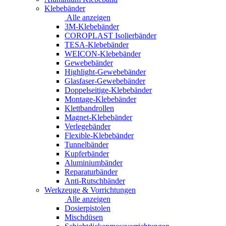
Klebebänder
Alle anzeigen
3M-Klebebänder
COROPLAST Isolierbänder
TESA-Klebebänder
WEICON-Klebebänder
Gewebebänder
Highlight-Gewebebänder
Glasfaser-Gewebebänder
Doppelseitige-Klebebänder
Montage-Klebebänder
Klettbandrollen
Magnet-Klebebänder
Verlegebänder
Flexible-Klebebänder
Tunnelbänder
Kupferbänder
Aluminiumbänder
Reparaturbänder
Anti-Rutschbänder
Werkzeuge & Vorrichtungen
Alle anzeigen
Dosierpistolen
Mischdüsen