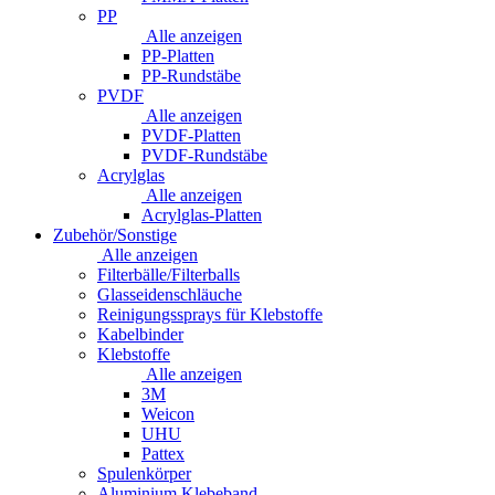
PP
Alle anzeigen
PP-Platten
PP-Rundstäbe
PVDF
Alle anzeigen
PVDF-Platten
PVDF-Rundstäbe
Acrylglas
Alle anzeigen
Acrylglas-Platten
Zubehör/Sonstige
Alle anzeigen
Filterbälle/Filterballs
Glasseidenschläuche
Reinigungssprays für Klebstoffe
Kabelbinder
Klebstoffe
Alle anzeigen
3M
Weicon
UHU
Pattex
Spulenkörper
Aluminium Klebeband