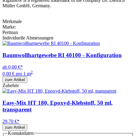
Rigidiso® is a registered trademark of the company Dr. Dietrich
Müller GmbH, Germany.
Merkmale
Marke:
Pertinax
Individuelle Abmessungen
Baumwollhartgewebe RI 40100 - Konfiguration
ab
0,00 €
*
2
0,00 € pro 1 m
zum Artikel
Zubehör
Easy-Mix HT 180, Epoxyd-Klebstoff, 50 ml,
transparent
29,70 €
*
zum Artikel
Kontaktdaten