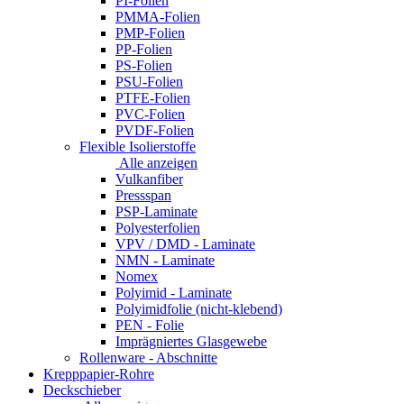
PI-Folien
PMMA-Folien
PMP-Folien
PP-Folien
PS-Folien
PSU-Folien
PTFE-Folien
PVC-Folien
PVDF-Folien
Flexible Isolierstoffe
Alle anzeigen
Vulkanfiber
Pressspan
PSP-Laminate
Polyesterfolien
VPV / DMD - Laminate
NMN - Laminate
Nomex
Polyimid - Laminate
Polyimidfolie (nicht-klebend)
PEN - Folie
Imprägniertes Glasgewebe
Rollenware - Abschnitte
Krepppapier-Rohre
Deckschieber