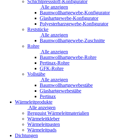
Schichtpressstoff-Konfigurator
Alle anzeigen
Baumwollhartgewebe-Konfigurator
Glashartgewebe-Konfigurator
Polyesterharzgewebe-Konfigurator
Reststücke
Alle anzeigen
Baumwollhartgewebe-Zuschnitte
Rohre
Alle anzeigen
Baumwollhartgewebe-Rohre
Pertinax-Rohre
GFK-Rohre
Vollstäbe
Alle anzeigen
Baumwollhartgewebestäbe
Glashartgewebestäbe
Pertinax
Wärmeleitprodukte
Alle anzeigen
Bergquist Wärmeleitmaterialien
Wärmeleitkleber
Wärmeleitpasten
Wärmeleitpads
Dichtungen