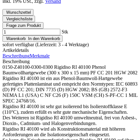
inkl. 19% USt., zzgl.
Versand
Wunschzettel
Vergleichsliste
Frage zum Produkt
Stk
Warenkorb
In den Warenkorb
sofort verfügbar
(Lieferzeit: 3 - 4 Werktage)
Artikeldetails
Beschreibung
Merkmale
Beschreibung
0150-Z40100-0300-0300 Rigidiso RI 40100 Phenol
Baumwollhartgewebe (300 x 300 x 15 mm) PF CC 201 HGW 2082
Rigidiso RI 40100 ist ein aus Phenol-Baumwoll-Hartgewebe
gefertigtes Plattenlaminat und entspricht den Normtypen: IEC 60893
(D) PF CC 201; DIN 7735 (D) HGW 2082; BS (GB) 2572-F3
NEMA L1 (USA) C NF C26 (F) 150C VSM (CH) S-PF-CC 1 MIL
SPEC 24768/16.
Rigidiso RI 40100 ist sehr gut isolierend bis Isolierstoffklasse E
(110°C), zudem erfüllt es sehr gute mechanische Eigenschaften.
Des Weiteren ist Rigidiso RI 40100 umweltneutral, frei von Asbest-,
Dioxin-, Cadmium- und Halogenverbindungen.
Rigidiso RI 40100 wird als Konstruktionsmaterial mit höheren
Anforderungen an die Isolationseigenschaft eingesetzt.