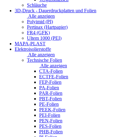
Schläuche
3D-Druck - Dauerdruckplatten und Folien
Alle anzeigen
Polyimid (PI)
Pertinax (Hartpapier)
FR4 (GFK)
Ultem 1000 (PEI)
MAPA-PLAST
Elektroisolierstoffe
Alle anzeigen
Technische Folien
Alle anzeigen
CTA-Folien
ECTFE-Folien
FEP-Folien
PA-Folien
PAR-Folien
PBT-Folien
PE-Folien
PEEK-Folien
PEI-Folien
PEN-Folien
PES-Folien
PHB-Folien