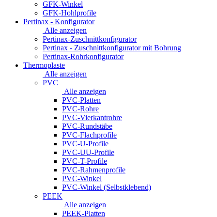
GFK-Winkel
GFK-Hohlprofile
Pertinax - Konfigurator
Alle anzeigen
Pertinax-Zuschnittkonfigurator
Pertinax - Zuschnittkonfigurator mit Bohrung
Pertinax-Rohrkonfigurator
Thermoplaste
Alle anzeigen
PVC
Alle anzeigen
PVC-Platten
PVC-Rohre
PVC-Vierkantrohre
PVC-Rundstäbe
PVC-Flachprofile
PVC-U-Profile
PVC-UU-Profile
PVC-T-Profile
PVC-Rahmenprofile
PVC-Winkel
PVC-Winkel (Selbstklebend)
PEEK
Alle anzeigen
PEEK-Platten