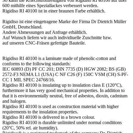
So kann die Kriechstromfestigkeit von Rigidiso RI 40100 auf über
600 mithilfe eines Speziallackes verbessert werden.
Rigidiso RI 40100 ist in einer braunen Farbe erhältlich.
Rigidiso ist eine eingetragene Marke der Firma Dr Dietrich Müller
GmbH, Deutschland.
Andere Abmessungen auf Anfrage erhältlich.
Auf Wunsch liefern wir auch individiuelle Zuschnitte bzw.
auf unseren CNC-Fräsen gefertigte Bauteile.
Rigidiso RI 40100 is a laminate made of phenolic-cotton and
conforms to the following standards:
IEC 60893 (D) PF CC 201; DIN 7735 (D) HGW 2082; BS (GB)
2572-F3 NEMA L1 (USA) C NF C26 (F) 150C VSM (CH) S-PF-
CC 1 MIL SPEC 24768/16.
Rigidiso RI 40100 is insulating up to insulation class E (120°C),
furthermore it has very good mechanical properties. In addition to
that it is environmentally neutral, free of asbestos, dioxin, cadmium
and halogen.
Rigidiso RI 40100 is used as construction material with higher
requirements to the insulation properties.
Rigidiso RI 40100 is delivered in a brown colour.
Rigidiso RI 40100 is durable unlimited under normal conditions
(20°C, 50% rel. air humidity).