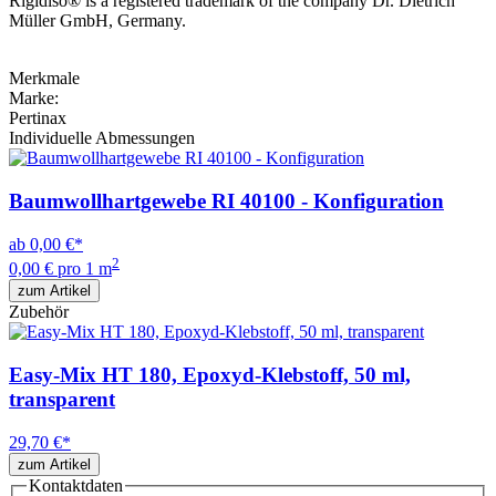
Rigidiso® is a registered trademark of the company Dr. Dietrich
Müller GmbH, Germany.
Merkmale
Marke:
Pertinax
Individuelle Abmessungen
Baumwollhartgewebe RI 40100 - Konfiguration
ab
0,00 €
*
2
0,00 € pro 1 m
zum Artikel
Zubehör
Easy-Mix HT 180, Epoxyd-Klebstoff, 50 ml,
transparent
29,70 €
*
zum Artikel
Kontaktdaten