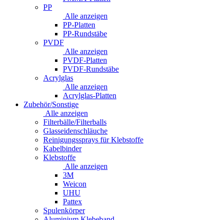
PP
Alle anzeigen
PP-Platten
PP-Rundstäbe
PVDF
Alle anzeigen
PVDF-Platten
PVDF-Rundstäbe
Acrylglas
Alle anzeigen
Acrylglas-Platten
Zubehör/Sonstige
Alle anzeigen
Filterbälle/Filterballs
Glasseidenschläuche
Reinigungssprays für Klebstoffe
Kabelbinder
Klebstoffe
Alle anzeigen
3M
Weicon
UHU
Pattex
Spulenkörper
Aluminium Klebeband