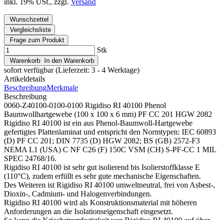
inkl. 19% USt., zzgl.
Versand
Wunschzettel
Vergleichsliste
Frage zum Produkt
Stk
Warenkorb
In den Warenkorb
sofort verfügbar
(Lieferzeit: 3 - 4 Werktage)
Artikeldetails
Beschreibung
Merkmale
Beschreibung
0060-Z40100-0100-0100 Rigidiso RI 40100 Phenol
Baumwollhartgewebe (100 x 100 x 6 mm) PF CC 201 HGW 2082
Rigidiso RI 40100 ist ein aus Phenol-Baumwoll-Hartgewebe
gefertigtes Plattenlaminat und entspricht den Normtypen: IEC 60893
(D) PF CC 201; DIN 7735 (D) HGW 2082; BS (GB) 2572-F3
NEMA L1 (USA) C NF C26 (F) 150C VSM (CH) S-PF-CC 1 MIL
SPEC 24768/16.
Rigidiso RI 40100 ist sehr gut isolierend bis Isolierstoffklasse E
(110°C), zudem erfüllt es sehr gute mechanische Eigenschaften.
Des Weiteren ist Rigidiso RI 40100 umweltneutral, frei von Asbest-,
Dioxin-, Cadmium- und Halogenverbindungen.
Rigidiso RI 40100 wird als Konstruktionsmaterial mit höheren
Anforderungen an die Isolationseigenschaft eingesetzt.