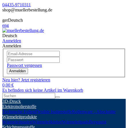
04435-9710311
shop@muellerbestellung.de
ger
Deutsch
eng
Deutsch
Anmelden
Anmelden
Passwort vergessen
Anmelden
Neu hier? Jetzt registrieren
0,00 €
Es befinden sich keine Artikel im Warenkorb
3D-Druck
Elektroisolierstoffe
Technische Folien
Flexible Isolierstoffe
Rollenware - Abschnitte
Wärmeleitprodukte
Wärmeleitpasten
Wärmeleitkleber
Wärmeleitpads
Bergquist
Schichtpressstoffe