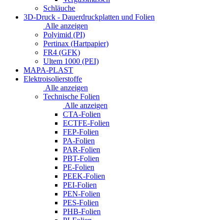
Schläuche
3D-Druck - Dauerdruckplatten und Folien
Alle anzeigen
Polyimid (PI)
Pertinax (Hartpapier)
FR4 (GFK)
Ultem 1000 (PEI)
MAPA-PLAST
Elektroisolierstoffe
Alle anzeigen
Technische Folien
Alle anzeigen
CTA-Folien
ECTFE-Folien
FEP-Folien
PA-Folien
PAR-Folien
PBT-Folien
PE-Folien
PEEK-Folien
PEI-Folien
PEN-Folien
PES-Folien
PHB-Folien