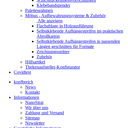
Schichtdickenmessvorrichtungen
Klebebandspender
Palettenrahmen
Möbus - Aufbewahrungssysteme & Zubehör
Alle anzeigen
Flachablage in Holzausführung
Selbstklebende Aufhängestreifen im praktischen
Abrollkarton
Selbstklebende Aufhängestreifen in passenden
Längen geschnitten für Formate
Zeichnungsordner
Zubehör
Hilfsartikel
Thekenaufsteller-Konfigurator
Covidtest
kopfbreich
News
Kontakt
Informationen
NanoStrat
Wir über uns
Zahlung und Versand
Sitemap
Newsletter