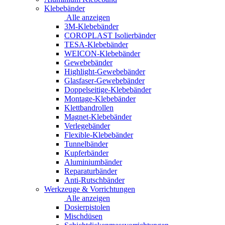
Klebebänder
Alle anzeigen
3M-Klebebänder
COROPLAST Isolierbänder
TESA-Klebebänder
WEICON-Klebebänder
Gewebebänder
Highlight-Gewebebänder
Glasfaser-Gewebebänder
Doppelseitige-Klebebänder
Montage-Klebebänder
Klettbandrollen
Magnet-Klebebänder
Verlegebänder
Flexible-Klebebänder
Tunnelbänder
Kupferbänder
Aluminiumbänder
Reparaturbänder
Anti-Rutschbänder
Werkzeuge & Vorrichtungen
Alle anzeigen
Dosierpistolen
Mischdüsen