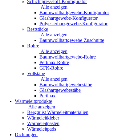
Schichtpressstoff-Konfigurator
Alle anzeigen
Baumwollhartgewebe-Konfigurator
Glashartgewebe-Konfigurator
Polyesterharzgewebe-Konfigurator
Reststücke
Alle anzeigen
Baumwollhartgewebe-Zuschnitte
Rohre
Alle anzeigen
Baumwollhartgewebe-Rohre
Pertinax-Rohre
GFK-Rohre
Vollstäbe
Alle anzeigen
Baumwollhartgewebestäbe
Glashartgewebestäbe
Pertinax
Wärmeleitprodukte
Alle anzeigen
Bergquist Wärmeleitmaterialien
Wärmeleitkleber
Wärmeleitpasten
Wärmeleitpads
Dichtungen