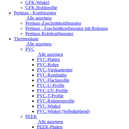
GFK-Winkel
GFK-Hohlprofile
Pertinax - Konfigurator
Alle anzeigen
Pertinax-Zuschnittkonfigurator
Pertinax - Zuschnittkonfigurator mit Bohrung
Pertinax-Rohrkonfigurator
Thermoplaste
Alle anzeigen
PVC
Alle anzeigen
PVC-Platten
PVC-Rohre
PVC-Vierkantrohre
PVC-Rundstäbe
PVC-Flachprofile
PVC-U-Profile
PVC-UU-Profile
PVC-T-Profile
PVC-Rahmenprofile
PVC-Winkel
PVC-Winkel (Selbstklebend)
PEEK
Alle anzeigen
PEEK-Platten