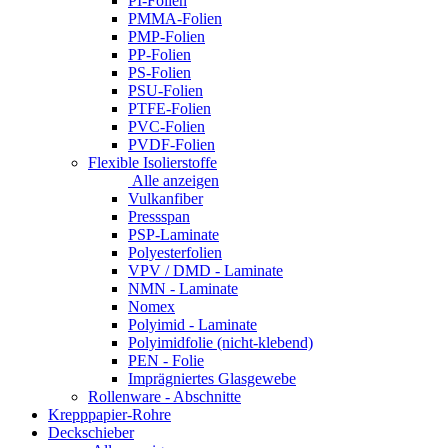
PI-Folien
PMMA-Folien
PMP-Folien
PP-Folien
PS-Folien
PSU-Folien
PTFE-Folien
PVC-Folien
PVDF-Folien
Flexible Isolierstoffe
Alle anzeigen
Vulkanfiber
Pressspan
PSP-Laminate
Polyesterfolien
VPV / DMD - Laminate
NMN - Laminate
Nomex
Polyimid - Laminate
Polyimidfolie (nicht-klebend)
PEN - Folie
Imprägniertes Glasgewebe
Rollenware - Abschnitte
Krepppapier-Rohre
Deckschieber