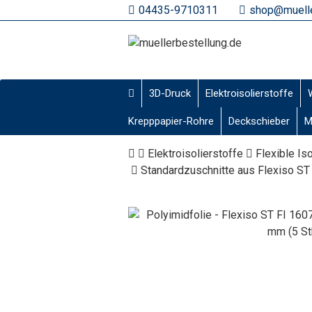
04435-9710311
shop@muelle
3D-Druck
Elektroisolierstoffe
Krepppapier-Rohre
Deckschieber
M
Elektroisolierstoffe
Flexible Is
Standardzuschnitte aus Flexiso ST