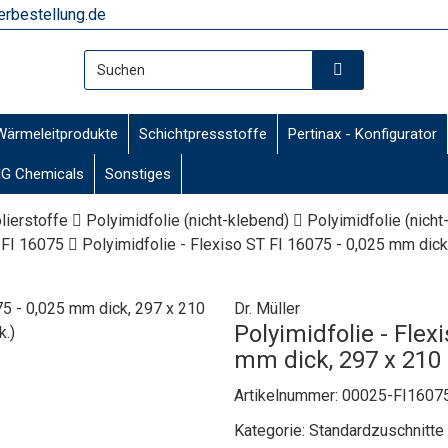
rbestellung.de
Wärmeleitprodukte
Schichtpressstoffe
Pertinax - Konfigurator
G Chemicals
Sonstiges
olierstoffe
Polyimidfolie (nicht-klebend)
Polyimidfolie (nicht
 FI 16075
Polyimidfolie - Flexiso ST FI 16075 - 0,025 mm dick
Dr. Müller
Polyimidfolie - Flex
mm dick, 297 x 210
Artikelnummer:
00025-FI1607
Kategorie:
Standardzuschnitte