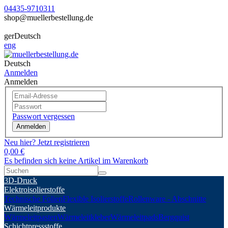
04435-9710311
shop@muellerbestellung.de
ger
Deutsch
eng
Deutsch
Anmelden
Anmelden
Passwort vergessen
Anmelden
Neu hier? Jetzt registrieren
0,00 €
Es befinden sich keine Artikel im Warenkorb
3D-Druck
Elektroisolierstoffe
Technische Folien
Flexible Isolierstoffe
Rollenware - Abschnitte
Wärmeleitprodukte
Wärmeleitpasten
Wärmeleitkleber
Wärmeleitpads
Bergquist
Schichtpressstoffe