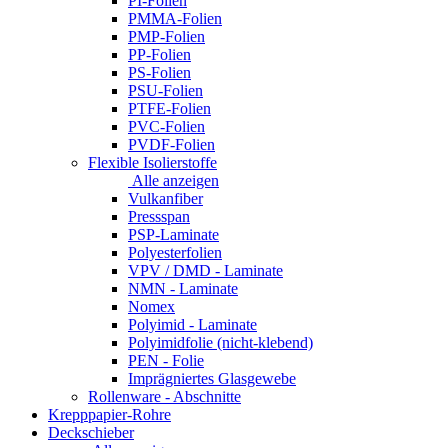
PI-Folien
PMMA-Folien
PMP-Folien
PP-Folien
PS-Folien
PSU-Folien
PTFE-Folien
PVC-Folien
PVDF-Folien
Flexible Isolierstoffe
Alle anzeigen
Vulkanfiber
Pressspan
PSP-Laminate
Polyesterfolien
VPV / DMD - Laminate
NMN - Laminate
Nomex
Polyimid - Laminate
Polyimidfolie (nicht-klebend)
PEN - Folie
Imprägniertes Glasgewebe
Rollenware - Abschnitte
Krepppapier-Rohre
Deckschieber