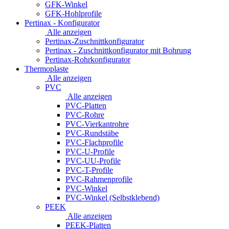
GFK-Winkel
GFK-Hohlprofile
Pertinax - Konfigurator
Alle anzeigen
Pertinax-Zuschnittkonfigurator
Pertinax - Zuschnittkonfigurator mit Bohrung
Pertinax-Rohrkonfigurator
Thermoplaste
Alle anzeigen
PVC
Alle anzeigen
PVC-Platten
PVC-Rohre
PVC-Vierkantrohre
PVC-Rundstäbe
PVC-Flachprofile
PVC-U-Profile
PVC-UU-Profile
PVC-T-Profile
PVC-Rahmenprofile
PVC-Winkel
PVC-Winkel (Selbstklebend)
PEEK
Alle anzeigen
PEEK-Platten