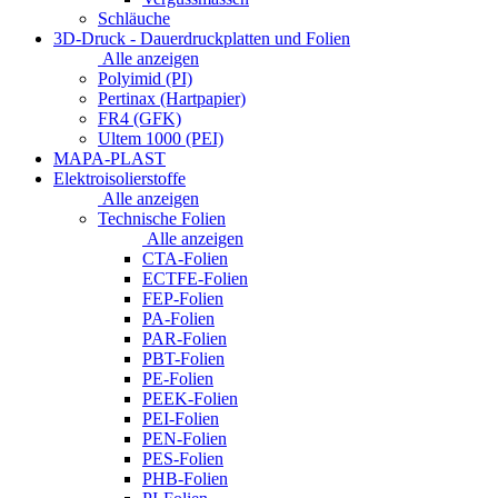
Schläuche
3D-Druck - Dauerdruckplatten und Folien
Alle anzeigen
Polyimid (PI)
Pertinax (Hartpapier)
FR4 (GFK)
Ultem 1000 (PEI)
MAPA-PLAST
Elektroisolierstoffe
Alle anzeigen
Technische Folien
Alle anzeigen
CTA-Folien
ECTFE-Folien
FEP-Folien
PA-Folien
PAR-Folien
PBT-Folien
PE-Folien
PEEK-Folien
PEI-Folien
PEN-Folien
PES-Folien
PHB-Folien