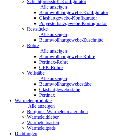
Schichtpressstoff-Konfigurator
Alle anzeigen
Baumwollhartgewebe-Konfigurator
Glashartgewebe-Konfigurator
Polyesterharzgewebe-Konfigurator
Reststücke
Alle anzeigen
Baumwollhartgewebe-Zuschnitte
Rohre
Alle anzeigen
Baumwollhartgewebe-Rohre
Pertinax-Rohre
GFK-Rohre
Vollstäbe
Alle anzeigen
Baumwollhartgewebestäbe
Glashartgewebestäbe
Pertinax
Wärmeleitprodukte
Alle anzeigen
Bergquist Wärmeleitmaterialien
Wärmeleitkleber
Wärmeleitpasten
Wärmeleitpads
Dichtungen