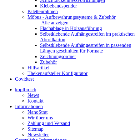
Schichtdickenmessvorrichtungen
Klebebandspender
Palettenrahmen
Möbus - Aufbewahrungssysteme & Zubehör
Alle anzeigen
Flachablage in Holzausführung
Selbstklebende Aufhängestreifen im praktischen
Abrollkarton
Selbstklebende Aufhängestreifen in passenden
Längen geschnitten für Formate
Zeichnungsordner
Zubehör
Hilfsartikel
Thekenaufsteller-Konfigurator
Covidtest
kopfbreich
News
Kontakt
Informationen
NanoStrat
Wir über uns
Zahlung und Versand
Sitemap
Newsletter