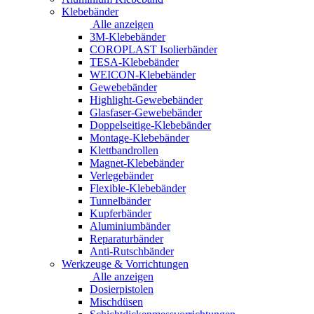
Klebebänder
Alle anzeigen
3M-Klebebänder
COROPLAST Isolierbänder
TESA-Klebebänder
WEICON-Klebebänder
Gewebebänder
Highlight-Gewebebänder
Glasfaser-Gewebebänder
Doppelseitige-Klebebänder
Montage-Klebebänder
Klettbandrollen
Magnet-Klebebänder
Verlegebänder
Flexible-Klebebänder
Tunnelbänder
Kupferbänder
Aluminiumbänder
Reparaturbänder
Anti-Rutschbänder
Werkzeuge & Vorrichtungen
Alle anzeigen
Dosierpistolen
Mischdüsen