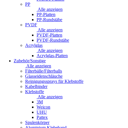
PP
Alle anzeigen
PP-Platten
PP-Rundstäbe
PVDF
Alle anzeigen
PVDF-Platten
PVDF-Rundstäbe
Acrylglas
Alle anzeigen
Acrylglas-Platten
Zubehör/Sonstige
Alle anzeigen
Filterbälle/Filterballs
Glasseidenschläuche
Reinigungssprays für Klebstoffe
Kabelbinder
Klebstoffe
Alle anzeigen
3M
Weicon
UHU
Pattex
Spulenkörper
Aluminium Klebeband