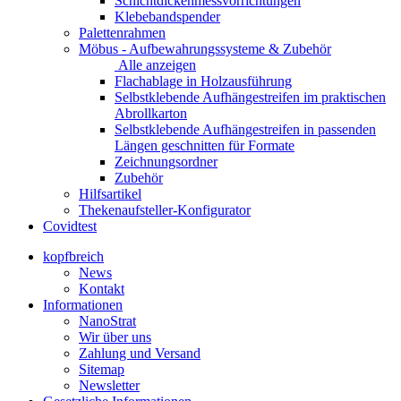
Schichtdickenmessvorrichtungen
Klebebandspender
Palettenrahmen
Möbus - Aufbewahrungssysteme & Zubehör
Alle anzeigen
Flachablage in Holzausführung
Selbstklebende Aufhängestreifen im praktischen
Abrollkarton
Selbstklebende Aufhängestreifen in passenden
Längen geschnitten für Formate
Zeichnungsordner
Zubehör
Hilfsartikel
Thekenaufsteller-Konfigurator
Covidtest
kopfbreich
News
Kontakt
Informationen
NanoStrat
Wir über uns
Zahlung und Versand
Sitemap
Newsletter