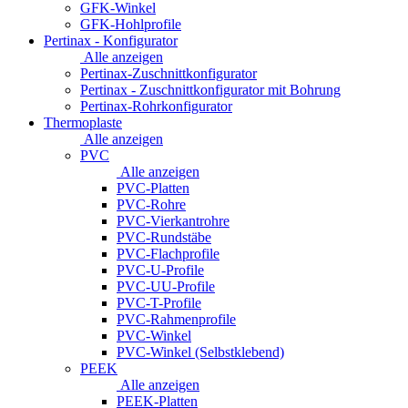
GFK-Winkel
GFK-Hohlprofile
Pertinax - Konfigurator
Alle anzeigen
Pertinax-Zuschnittkonfigurator
Pertinax - Zuschnittkonfigurator mit Bohrung
Pertinax-Rohrkonfigurator
Thermoplaste
Alle anzeigen
PVC
Alle anzeigen
PVC-Platten
PVC-Rohre
PVC-Vierkantrohre
PVC-Rundstäbe
PVC-Flachprofile
PVC-U-Profile
PVC-UU-Profile
PVC-T-Profile
PVC-Rahmenprofile
PVC-Winkel
PVC-Winkel (Selbstklebend)
PEEK
Alle anzeigen
PEEK-Platten