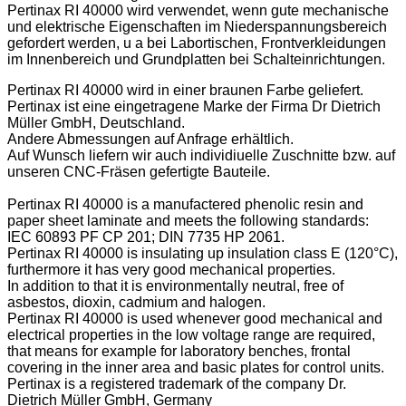
Pertinax RI 40000 wird verwendet, wenn gute mechanische
und elektrische Eigenschaften im Niederspannungsbereich
gefordert werden, u a bei Labortischen, Frontverkleidungen
im Innenbereich und Grundplatten bei Schalteinrichtungen.
Pertinax RI 40000 wird in einer braunen Farbe geliefert.
Pertinax ist eine eingetragene Marke der Firma Dr Dietrich
Müller GmbH, Deutschland.
Andere Abmessungen auf Anfrage erhältlich.
Auf Wunsch liefern wir auch individiuelle Zuschnitte bzw. auf
unseren CNC-Fräsen gefertigte Bauteile.
Pertinax RI 40000 is a manufactered phenolic resin and
paper sheet laminate and meets the following standards:
IEC 60893 PF CP 201; DIN 7735 HP 2061.
Pertinax RI 40000 is insulating up insulation class E (120°C),
furthermore it has very good mechanical properties.
In addition to that it is environmentally neutral, free of
asbestos, dioxin, cadmium and halogen.
Pertinax RI 40000 is used whenever good mechanical and
electrical properties in the low voltage range are required,
that means for example for laboratory benches, frontal
covering in the inner area and basic plates for control units.
Pertinax is a registered trademark of the company Dr.
Dietrich Müller GmbH, Germany