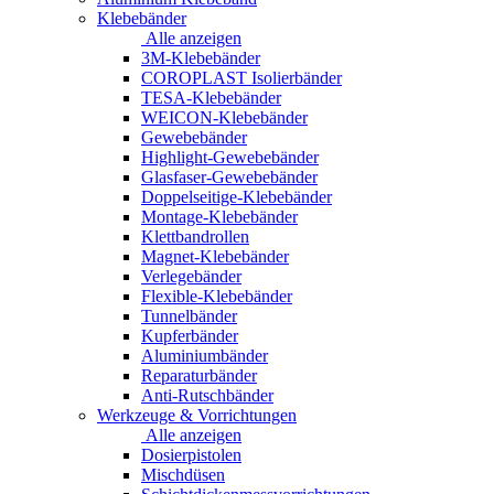
Klebebänder
Alle anzeigen
3M-Klebebänder
COROPLAST Isolierbänder
TESA-Klebebänder
WEICON-Klebebänder
Gewebebänder
Highlight-Gewebebänder
Glasfaser-Gewebebänder
Doppelseitige-Klebebänder
Montage-Klebebänder
Klettbandrollen
Magnet-Klebebänder
Verlegebänder
Flexible-Klebebänder
Tunnelbänder
Kupferbänder
Aluminiumbänder
Reparaturbänder
Anti-Rutschbänder
Werkzeuge & Vorrichtungen
Alle anzeigen
Dosierpistolen
Mischdüsen