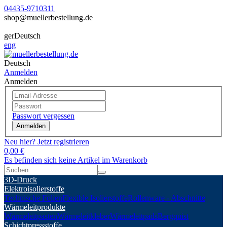
04435-9710311
shop@muellerbestellung.de
ger
Deutsch
eng
Deutsch
Anmelden
Anmelden
Passwort vergessen
Anmelden
Neu hier? Jetzt registrieren
0,00 €
Es befinden sich keine Artikel im Warenkorb
3D-Druck
Elektroisolierstoffe
Technische Folien
Flexible Isolierstoffe
Rollenware - Abschnitte
Wärmeleitprodukte
Wärmeleitpasten
Wärmeleitkleber
Wärmeleitpads
Bergquist
Schichtpressstoffe