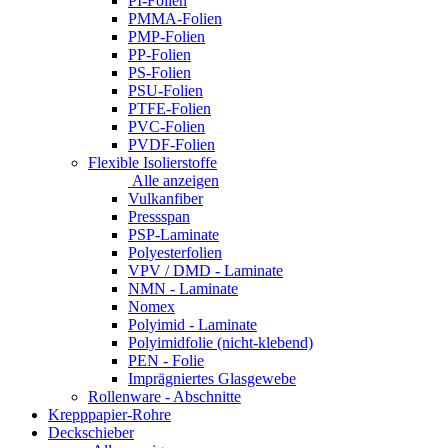
PI-Folien
PMMA-Folien
PMP-Folien
PP-Folien
PS-Folien
PSU-Folien
PTFE-Folien
PVC-Folien
PVDF-Folien
Flexible Isolierstoffe
Alle anzeigen
Vulkanfiber
Pressspan
PSP-Laminate
Polyesterfolien
VPV / DMD - Laminate
NMN - Laminate
Nomex
Polyimid - Laminate
Polyimidfolie (nicht-klebend)
PEN - Folie
Imprägniertes Glasgewebe
Rollenware - Abschnitte
Krepppapier-Rohre
Deckschieber