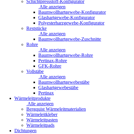
Schichtpressstoff-Konfigurator
Alle anzeigen
Baumwollhartgewebe-Konfigurator
Glashartgewebe-Konfigurator
Polyesterharzgewebe-Konfigurator
Reststücke
Alle anzeigen
Baumwollhartgewebe-Zuschnitte
Rohre
Alle anzeigen
Baumwollhartgewebe-Rohre
Pertinax-Rohre
GFK-Rohre
Vollstäbe
Alle anzeigen
Baumwollhartgewebestäbe
Glashartgewebestäbe
Pertinax
Wärmeleitprodukte
Alle anzeigen
Bergquist Wärmeleitmaterialien
Wärmeleitkleber
Wärmeleitpasten
Wärmeleitpads
Dichtungen