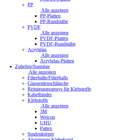
PP
Alle anzeigen
PP-Platten
PP-Rundstäbe
PVDF
Alle anzeigen
PVDF-Platten
PVDF-Rundstäbe
Acrylglas
Alle anzeigen
Acrylglas-Platten
Zubehör/Sonstige
Alle anzeigen
Filterbälle/Filterballs
Glasseidenschläuche
Reinigungssprays für Klebstoffe
Kabelbinder
Klebstoffe
Alle anzeigen
3M
Weicon
UHU
Pattex
Spulenkörper
Aluminium Klebeband