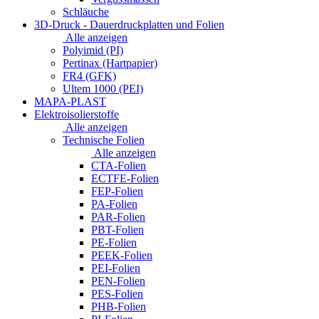
Schläuche
3D-Druck - Dauerdruckplatten und Folien
Alle anzeigen
Polyimid (PI)
Pertinax (Hartpapier)
FR4 (GFK)
Ultem 1000 (PEI)
MAPA-PLAST
Elektroisolierstoffe
Alle anzeigen
Technische Folien
Alle anzeigen
CTA-Folien
ECTFE-Folien
FEP-Folien
PA-Folien
PAR-Folien
PBT-Folien
PE-Folien
PEEK-Folien
PEI-Folien
PEN-Folien
PES-Folien
PHB-Folien