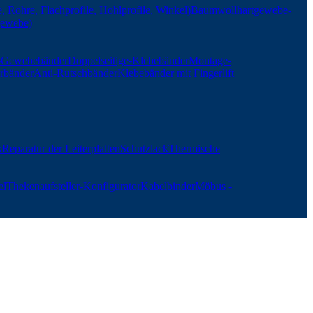
, Rohre, Flachprofile, Hohlprofile, Winkel)
Baumwollhartgewebe-
gewebe)
r-Gewebebänder
Doppelseitige-Klebebänder
Montage-
rbänder
Anti-Rutschbänder
Klebebänder mit Fingerlift
k
Reparatur der Leiterplatten
Schutzlack
Thermische
el
Thekenaufsteller-Konfigurator
Kabelbinder
Möbus -