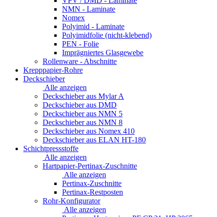
VPV / DMD - Laminate
NMN - Laminate
Nomex
Polyimid - Laminate
Polyimidfolie (nicht-klebend)
PEN - Folie
Imprägniertes Glasgewebe
Rollenware - Abschnitte
Krepppapier-Rohre
Deckschieber
Alle anzeigen
Deckschieber aus Mylar A
Deckschieber aus DMD
Deckschieber aus NMN 5
Deckschieber aus NMN 8
Deckschieber aus Nomex 410
Deckschieber aus ELAN HT-180
Schichtpressstoffe
Alle anzeigen
Hartpapier-Pertinax-Zuschnitte
Alle anzeigen
Pertinax-Zuschnitte
Pertinax-Restposten
Rohr-Konfigurator
Alle anzeigen