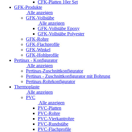
CFK-Platten 10er Set
GFK-Produkte
Alle anzeigen
GFK-Vollstäbe
Alle anzeigen
GFK-Vollstäbe Epoxy
GFK-Vollstäbe Polyester
GFK-Rohre
GFK-Flachprofile
GFK-Winkel
GFK-Hohlprofile
Pertinax - Konfigurator
Alle anzeigen
Pertinax-Zuschnittkonfigurator
Pertinax - Zuschnittkonfigurator mit Bohrung
Pertinax-Rohrkonfigurator
Thermoplaste
Alle anzeigen
PVC
Alle anzeigen
PVC-Platten
PVC-Rohre
PVC-Vierkantrohre
PVC-Rundstäbe
PVC-Flachprofile