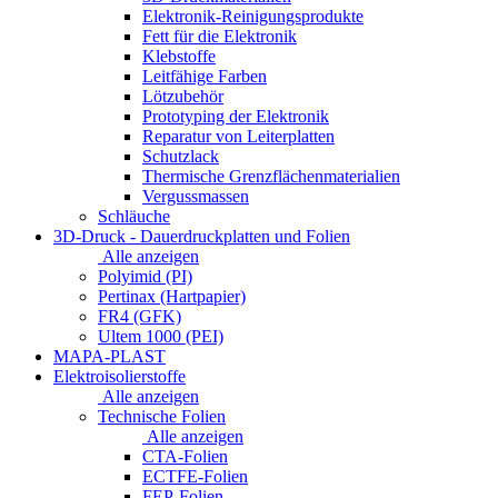
Elektronik-Reinigungsprodukte
Fett für die Elektronik
Klebstoffe
Leitfähige Farben
Lötzubehör
Prototyping der Elektronik
Reparatur von Leiterplatten
Schutzlack
Thermische Grenzflächenmaterialien
Vergussmassen
Schläuche
3D-Druck - Dauerdruckplatten und Folien
Alle anzeigen
Polyimid (PI)
Pertinax (Hartpapier)
FR4 (GFK)
Ultem 1000 (PEI)
MAPA-PLAST
Elektroisolierstoffe
Alle anzeigen
Technische Folien
Alle anzeigen
CTA-Folien
ECTFE-Folien
FEP-Folien