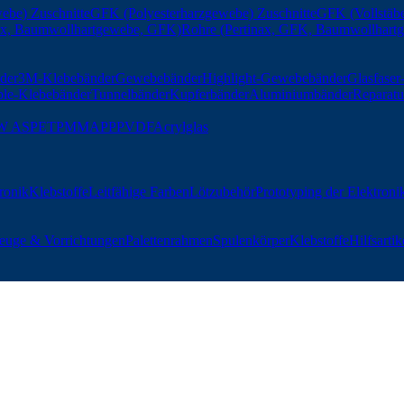
ebe) Zuschnitte
GFK (Polyesterharzgewebe) Zuschnitte
GFK (Vollstäbe
nax, Baumwollhartgewebe, GFK)
Rohre (Pertinax, GFK, Baumwollhart
der
3M-Klebebänder
Gewebebänder
Highlight-Gewebebänder
Glasfase
ble-Klebebänder
Tunnelbänder
Kupferbänder
Aluminiumbänder
Reparatu
W AS
PET
PMMA
PP
PVDF
Acrylglas
tronik
Klebstoffe
Leitfähige Farben
Lötzubehör
Prototyping der Elektroni
euge & Vorrichtungen
Palettenrahmen
Spulenkörper
Klebstoffe
Hilfsartik