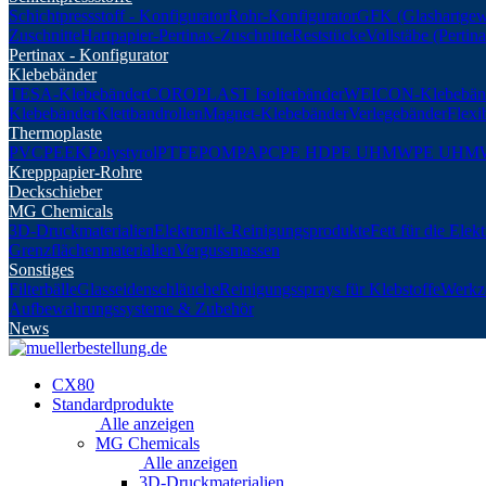
Schichtpressstoff - Konfigurator
Rohr-Konfigurator
GFK (Glashartgew
Zuschnitte
Hartpapier-Pertinax-Zuschnitte
Reststücke
Vollstäbe (Perti
Pertinax - Konfigurator
Klebebänder
TESA-Klebebänder
COROPLAST Isolierbänder
WEICON-Klebebän
Klebebänder
Klettbandrollen
Magnet-Klebebänder
Verlegebänder
Flexi
Thermoplaste
PVC
PEEK
Polystyrol
PTFE
POM
PA
PC
PE HD
PE UHMW
PE UHM
Krepppapier-Rohre
Deckschieber
MG Chemicals
3D-Druckmaterialien
Elektronik-Reinigungsprodukte
Fett für die Elek
Grenzflächenmaterialien
Vergussmassen
Sonstiges
Filterbälle
Glasseidenschläuche
Reinigungssprays für Klebstoffe
Werkz
Aufbewahrungssysteme & Zubehör
News
CX80
Standardprodukte
Alle anzeigen
MG Chemicals
Alle anzeigen
3D-Druckmaterialien