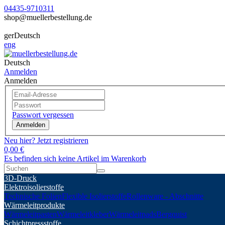
04435-9710311
shop@muellerbestellung.de
ger
Deutsch
eng
Deutsch
Anmelden
Anmelden
Passwort vergessen
Anmelden
Neu hier? Jetzt registrieren
0,00 €
Es befinden sich keine Artikel im Warenkorb
3D-Druck
Elektroisolierstoffe
Technische Folien
Flexible Isolierstoffe
Rollenware - Abschnitte
Wärmeleitprodukte
Wärmeleitpasten
Wärmeleitkleber
Wärmeleitpads
Bergquist
Schichtpressstoffe