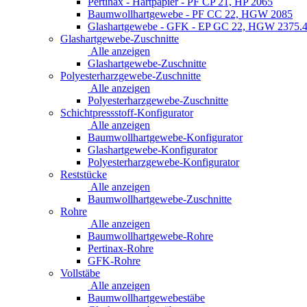
Pertinax - Hartpapier - PF CP 21, HP 2065
Baumwollhartgewebe - PF CC 22, HGW 2085
Glashartgewebe - GFK - EP GC 22, HGW 2375.
Glashartgewebe-Zuschnitte
Alle anzeigen
Glashartgewebe-Zuschnitte
Polyesterharzgewebe-Zuschnitte
Alle anzeigen
Polyesterharzgewebe-Zuschnitte
Schichtpressstoff-Konfigurator
Alle anzeigen
Baumwollhartgewebe-Konfigurator
Glashartgewebe-Konfigurator
Polyesterharzgewebe-Konfigurator
Reststücke
Alle anzeigen
Baumwollhartgewebe-Zuschnitte
Rohre
Alle anzeigen
Baumwollhartgewebe-Rohre
Pertinax-Rohre
GFK-Rohre
Vollstäbe
Alle anzeigen
Baumwollhartgewebestäbe