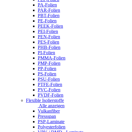
PA-Folien
PAR-Folien
PBT-Folien
PE-Folien
PEEK-Folien
PEI-Folien
PEN-Folien
PES-Folien
PHB-Folien
PI-Folien
PMMA-Folien
PMP-Folien
PP-Folien
PS-Folien
PSU-Folien
PTFE-Folien
PVC-Folien
PVDF-Folien
Flexible Isolierstoffe
Alle anzeigen
Vulkanfiber
Pressspan
PSP-Laminate
Polyesterfolien