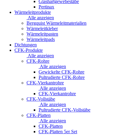
Glashartgewebestäbe
Pertinax
Wärmeleitprodukte
Alle anzeigen
Bergquist Wärmeleitmaterialien
Wärmeleitkleber
Wärmeleitpasten
Wärmeleitpads
Dichtungen
CFK-Produkte
Alle anzeigen
CFK-Rohre
Alle anzeigen
Gewickelte CFK-Rohre
Pultrudierte CFK-Rohre
CFK-Vierkantrohre
Alle anzeigen
CFK-Vierkantrohre
CFK-Vollstäbe
Alle anzeigen
Pultrudierte CFK-Vollstäbe
CFK-Platten
Alle anzeigen
CFK-Platten
CFK-Platten 5er Set