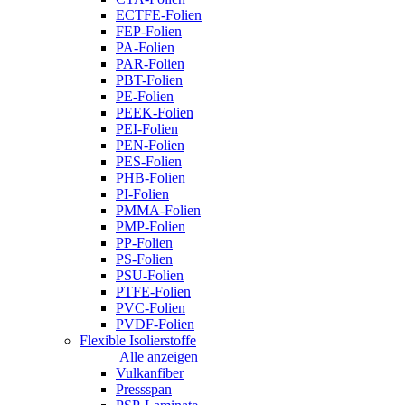
ECTFE-Folien
FEP-Folien
PA-Folien
PAR-Folien
PBT-Folien
PE-Folien
PEEK-Folien
PEI-Folien
PEN-Folien
PES-Folien
PHB-Folien
PI-Folien
PMMA-Folien
PMP-Folien
PP-Folien
PS-Folien
PSU-Folien
PTFE-Folien
PVC-Folien
PVDF-Folien
Flexible Isolierstoffe
Alle anzeigen
Vulkanfiber
Pressspan