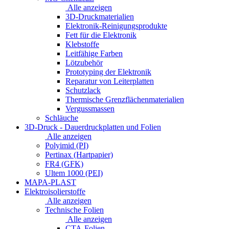
Alle anzeigen
3D-Druckmaterialien
Elektronik-Reinigungsprodukte
Fett für die Elektronik
Klebstoffe
Leitfähige Farben
Lötzubehör
Prototyping der Elektronik
Reparatur von Leiterplatten
Schutzlack
Thermische Grenzflächenmaterialien
Vergussmassen
Schläuche
3D-Druck - Dauerdruckplatten und Folien
Alle anzeigen
Polyimid (PI)
Pertinax (Hartpapier)
FR4 (GFK)
Ultem 1000 (PEI)
MAPA-PLAST
Elektroisolierstoffe
Alle anzeigen
Technische Folien
Alle anzeigen
CTA-Folien