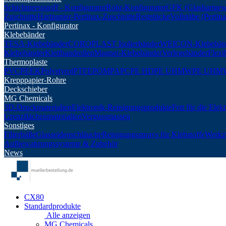
Schichtpressstoff - Konfigurator
Rohr-Konfigurator
GFK (Glashartgew
Zuschnitte
Hartpapier-Pertinax-Zuschnitte
Reststücke
Vollstäbe (Perti
Pertinax - Konfigurator
Klebebänder
TESA-Klebebänder
COROPLAST Isolierbänder
WEICON-Klebebän
Klebebänder
Klettbandrollen
Magnet-Klebebänder
Verlegebänder
Flexi
Thermoplaste
PVC
PEEK
Polystyrol
PTFE
POM
PA
PC
PE HD
PE UHMW
PE UHM
Krepppapier-Rohre
Deckschieber
MG Chemicals
3D-Druckmaterialien
Elektronik-Reinigungsprodukte
Fett für die Elek
Grenzflächenmaterialien
Vergussmassen
Sonstiges
Filterbälle
Glasseidenschläuche
Reinigungssprays für Klebstoffe
Werkz
Aufbewahrungssysteme & Zubehör
News
CX80
Standardprodukte
Alle anzeigen
MG Chemicals