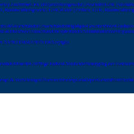
ebe) Zuschnitte
GFK (Polyesterharzgewebe) Zuschnitte
GFK (Vollstäbe
nax, Baumwollhartgewebe, GFK)
Rohre (Pertinax, GFK, Baumwollhart
der
3M-Klebebänder
Gewebebänder
Highlight-Gewebebänder
Glasfase
ble-Klebebänder
Tunnelbänder
Kupferbänder
Aluminiumbänder
Reparatu
W AS
PET
PMMA
PP
PVDF
Acrylglas
tronik
Klebstoffe
Leitfähige Farben
Lötzubehör
Prototyping der Elektroni
euge & Vorrichtungen
Palettenrahmen
Spulenkörper
Klebstoffe
Hilfsartik