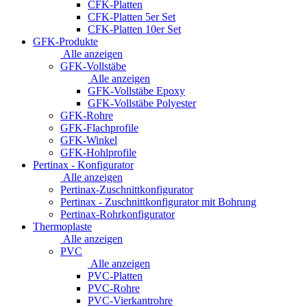
CFK-Platten
CFK-Platten 5er Set
CFK-Platten 10er Set
GFK-Produkte
Alle anzeigen
GFK-Vollstäbe
Alle anzeigen
GFK-Vollstäbe Epoxy
GFK-Vollstäbe Polyester
GFK-Rohre
GFK-Flachprofile
GFK-Winkel
GFK-Hohlprofile
Pertinax - Konfigurator
Alle anzeigen
Pertinax-Zuschnittkonfigurator
Pertinax - Zuschnittkonfigurator mit Bohrung
Pertinax-Rohrkonfigurator
Thermoplaste
Alle anzeigen
PVC
Alle anzeigen
PVC-Platten
PVC-Rohre
PVC-Vierkantrohre