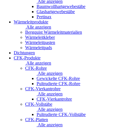
Alle anzeigen
Baumwollhartgewebestäbe
Glashartgewebestäbe
Pertinax
Wärmeleitprodukte
Alle anzeigen
Bergquist Wärmeleitmaterialien
Wärmeleitkleber
Wärmeleitpasten
Wärmeleitpads
Dichtungen
CFK-Produkte
Alle anzeigen
CFK-Rohre
Alle anzeigen
Gewickelte CFK-Rohre
Pultrudierte CFK-Rohre
CFK-Vierkantrohre
Alle anzeigen
CFK-Vierkantrohre
CFK-Vollstäbe
Alle anzeigen
Pultrudierte CFK-Vollstäbe
CFK-Platten
Alle anzeigen