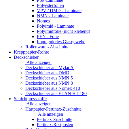
PSP-Laminate
Polyesterfolien
VPV / DMD - Laminate
NMN - Laminate
Nomex
Polyimid - Laminate
Polyimidfolie (nicht-klebend)
PEN - Folie
Imprägniertes Glasgewebe
Rollenware - Abschnitte
Krepppapier-Rohre
Deckschieber
Alle anzeigen
Deckschieber aus Mylar A
Deckschieber aus DMD
Deckschieber aus NMN 5
Deckschieber aus NMN 8
Deckschieber aus Nomex 410
Deckschieber aus ELAN HT-180
Schichtpressstoffe
Alle anzeigen
Hartpapier-Pertinax-Zuschnitte
Alle anzeigen
Pertinax-Zuschnitte
Pertinax-Restposten