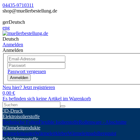
04435-9710311
shop@muellerbestellung.de
ger
Deutsch
eng
Deutsch
Anmelden
Anmelden
Passwort vergessen
Anmelden
Neu hier? Jetzt registrieren
0,00 €
Es befinden sich keine Artikel im Warenkorb
3D-Druck
Elektroisolierstoffe
Technische Folien
Flexible Isolierstoffe
Rollenware - Abschnitte
Wärmeleitprodukte
Wärmeleitpasten
Wärmeleitkleber
Wärmeleitpads
Bergquist
Schichtpressstoffe