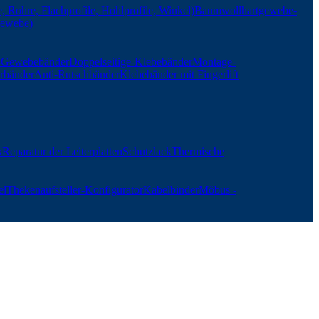
, Rohre, Flachprofile, Hohlprofile, Winkel)
Baumwollhartgewebe-
gewebe)
r-Gewebebänder
Doppelseitige-Klebebänder
Montage-
rbänder
Anti-Rutschbänder
Klebebänder mit Fingerlift
k
Reparatur der Leiterplatten
Schutzlack
Thermische
el
Thekenaufsteller-Konfigurator
Kabelbinder
Möbus -