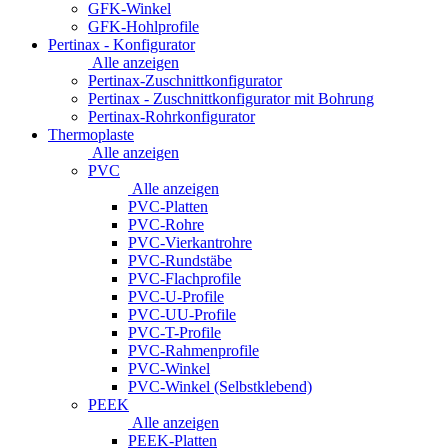
GFK-Winkel
GFK-Hohlprofile
Pertinax - Konfigurator
Alle anzeigen
Pertinax-Zuschnittkonfigurator
Pertinax - Zuschnittkonfigurator mit Bohrung
Pertinax-Rohrkonfigurator
Thermoplaste
Alle anzeigen
PVC
Alle anzeigen
PVC-Platten
PVC-Rohre
PVC-Vierkantrohre
PVC-Rundstäbe
PVC-Flachprofile
PVC-U-Profile
PVC-UU-Profile
PVC-T-Profile
PVC-Rahmenprofile
PVC-Winkel
PVC-Winkel (Selbstklebend)
PEEK
Alle anzeigen
PEEK-Platten