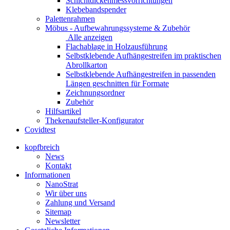
Schichtdickenmessvorrichtungen
Klebebandspender
Palettenrahmen
Möbus - Aufbewahrungssysteme & Zubehör
Alle anzeigen
Flachablage in Holzausführung
Selbstklebende Aufhängestreifen im praktischen
Abrollkarton
Selbstklebende Aufhängestreifen in passenden
Längen geschnitten für Formate
Zeichnungsordner
Zubehör
Hilfsartikel
Thekenaufsteller-Konfigurator
Covidtest
kopfbreich
News
Kontakt
Informationen
NanoStrat
Wir über uns
Zahlung und Versand
Sitemap
Newsletter