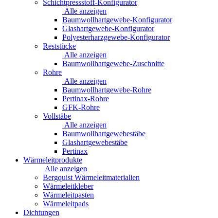
Schichtpressstoff-Konfigurator
Alle anzeigen
Baumwollhartgewebe-Konfigurator
Glashartgewebe-Konfigurator
Polyesterharzgewebe-Konfigurator
Reststücke
Alle anzeigen
Baumwollhartgewebe-Zuschnitte
Rohre
Alle anzeigen
Baumwollhartgewebe-Rohre
Pertinax-Rohre
GFK-Rohre
Vollstäbe
Alle anzeigen
Baumwollhartgewebestäbe
Glashartgewebestäbe
Pertinax
Wärmeleitprodukte
Alle anzeigen
Bergquist Wärmeleitmaterialien
Wärmeleitkleber
Wärmeleitpasten
Wärmeleitpads
Dichtungen