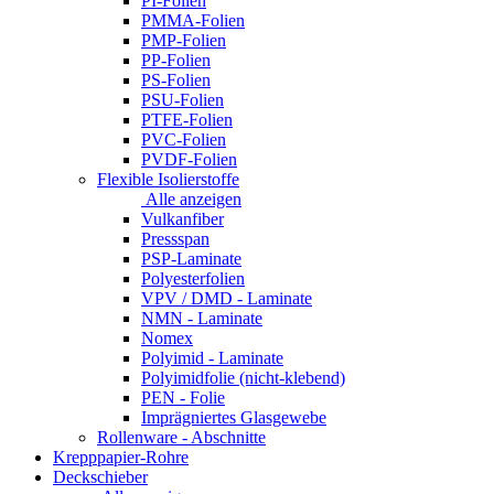
PI-Folien
PMMA-Folien
PMP-Folien
PP-Folien
PS-Folien
PSU-Folien
PTFE-Folien
PVC-Folien
PVDF-Folien
Flexible Isolierstoffe
Alle anzeigen
Vulkanfiber
Pressspan
PSP-Laminate
Polyesterfolien
VPV / DMD - Laminate
NMN - Laminate
Nomex
Polyimid - Laminate
Polyimidfolie (nicht-klebend)
PEN - Folie
Imprägniertes Glasgewebe
Rollenware - Abschnitte
Krepppapier-Rohre
Deckschieber