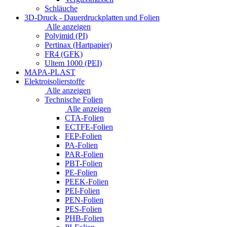
Schläuche
3D-Druck - Dauerdruckplatten und Folien
Alle anzeigen
Polyimid (PI)
Pertinax (Hartpapier)
FR4 (GFK)
Ultem 1000 (PEI)
MAPA-PLAST
Elektroisolierstoffe
Alle anzeigen
Technische Folien
Alle anzeigen
CTA-Folien
ECTFE-Folien
FEP-Folien
PA-Folien
PAR-Folien
PBT-Folien
PE-Folien
PEEK-Folien
PEI-Folien
PEN-Folien
PES-Folien
PHB-Folien