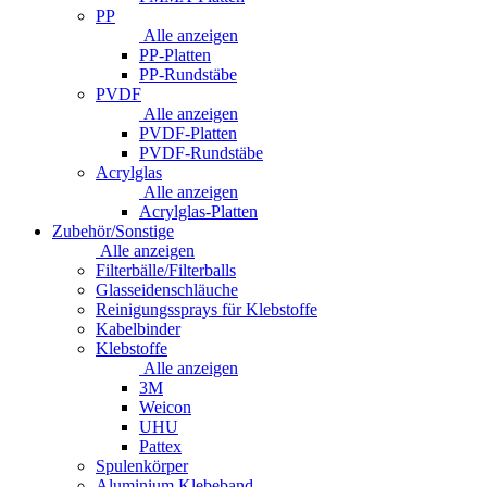
PP
Alle anzeigen
PP-Platten
PP-Rundstäbe
PVDF
Alle anzeigen
PVDF-Platten
PVDF-Rundstäbe
Acrylglas
Alle anzeigen
Acrylglas-Platten
Zubehör/Sonstige
Alle anzeigen
Filterbälle/Filterballs
Glasseidenschläuche
Reinigungssprays für Klebstoffe
Kabelbinder
Klebstoffe
Alle anzeigen
3M
Weicon
UHU
Pattex
Spulenkörper
Aluminium Klebeband