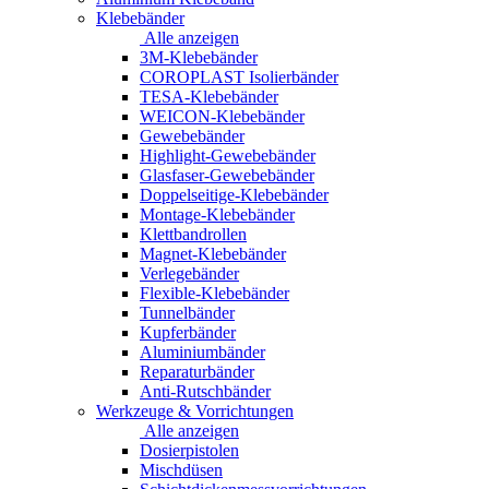
Klebebänder
Alle anzeigen
3M-Klebebänder
COROPLAST Isolierbänder
TESA-Klebebänder
WEICON-Klebebänder
Gewebebänder
Highlight-Gewebebänder
Glasfaser-Gewebebänder
Doppelseitige-Klebebänder
Montage-Klebebänder
Klettbandrollen
Magnet-Klebebänder
Verlegebänder
Flexible-Klebebänder
Tunnelbänder
Kupferbänder
Aluminiumbänder
Reparaturbänder
Anti-Rutschbänder
Werkzeuge & Vorrichtungen
Alle anzeigen
Dosierpistolen
Mischdüsen