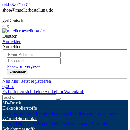
04435-9710311
shop@muellerbestellung.de
ger
Deutsch
eng
Deutsch
Anmelden
Anmelden
Passwort vergessen
Anmelden
Neu hier? Jetzt registrieren
0,00 €
Es befinden sich keine Artikel im Warenkorb
3D-Druck
Elektroisolierstoffe
Technische Folien
Flexible Isolierstoffe
Rollenware - Abschnitte
Wärmeleitprodukte
Wärmeleitpasten
Wärmeleitkleber
Wärmeleitpads
Bergquist
Schichtpressstoffe