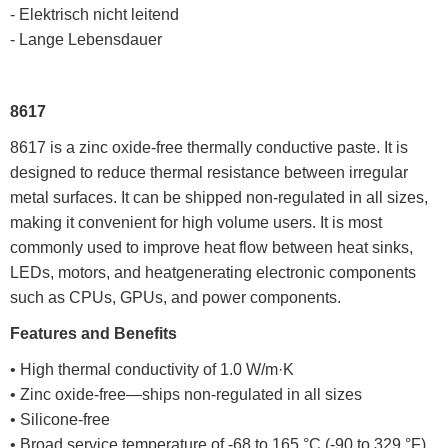
- Elektrisch nicht leitend
- Lange Lebensdauer
8617
8617 is a zinc oxide-free thermally conductive paste. It is
designed to reduce thermal resistance between irregular
metal surfaces. It can be shipped non-regulated in all sizes,
making it convenient for high volume users. It is most
commonly used to improve heat flow between heat sinks,
LEDs, motors, and heatgenerating electronic components
such as CPUs, GPUs, and power components.
Features and Benefits
• High thermal conductivity of 1.0 W/m·K
• Zinc oxide-free—ships non-regulated in all sizes
• Silicone-free
• Broad service temperature of -68 to 165 °C (-90 to 329 °F)