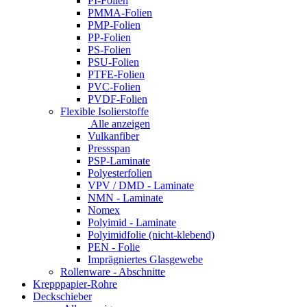
PI-Folien
PMMA-Folien
PMP-Folien
PP-Folien
PS-Folien
PSU-Folien
PTFE-Folien
PVC-Folien
PVDF-Folien
Flexible Isolierstoffe
Alle anzeigen
Vulkanfiber
Pressspan
PSP-Laminate
Polyesterfolien
VPV / DMD - Laminate
NMN - Laminate
Nomex
Polyimid - Laminate
Polyimidfolie (nicht-klebend)
PEN - Folie
Imprägniertes Glasgewebe
Rollenware - Abschnitte
Krepppapier-Rohre
Deckschieber