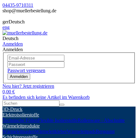
04435-9710311
shop@muellerbestellung.de
ger
Deutsch
eng
Deutsch
Anmelden
Anmelden
Passwort vergessen
Anmelden
Neu hier? Jetzt registrieren
0,00 €
Es befinden sich keine Artikel im Warenkorb
3D-Druck
Elektroisolierstoffe
Technische Folien
Flexible Isolierstoffe
Rollenware - Abschnitte
Wärmeleitprodukte
Wärmeleitpasten
Wärmeleitkleber
Wärmeleitpads
Bergquist
Schichtpressstoffe