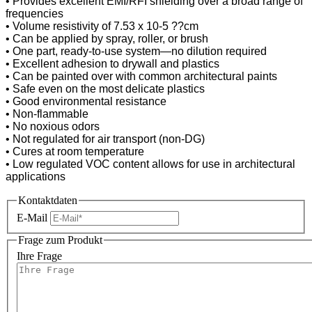
• Provides excellent EMI/RFI shielding over a broad range of
frequencies
• Volume resistivity of 7.53 x 10-5 ??cm
• Can be applied by spray, roller, or brush
• One part, ready-to-use system—no dilution required
• Excellent adhesion to drywall and plastics
• Can be painted over with common architectural paints
• Safe even on the most delicate plastics
• Good environmental resistance
• Non-flammable
• No noxious odors
• Not regulated for air transport (non-DG)
• Cures at room temperature
• Low regulated VOC content allows for use in architectural
applications
Kontaktdaten
E-Mail
Frage zum Produkt
Ihre Frage