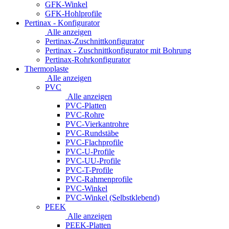
GFK-Winkel
GFK-Hohlprofile
Pertinax - Konfigurator
Alle anzeigen
Pertinax-Zuschnittkonfigurator
Pertinax - Zuschnittkonfigurator mit Bohrung
Pertinax-Rohrkonfigurator
Thermoplaste
Alle anzeigen
PVC
Alle anzeigen
PVC-Platten
PVC-Rohre
PVC-Vierkantrohre
PVC-Rundstäbe
PVC-Flachprofile
PVC-U-Profile
PVC-UU-Profile
PVC-T-Profile
PVC-Rahmenprofile
PVC-Winkel
PVC-Winkel (Selbstklebend)
PEEK
Alle anzeigen
PEEK-Platten