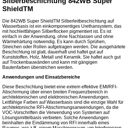
Silberbeschichtung 842WB Super
ShieldTM
Die 842WB Super ShieldTM Silberleitbeschichtung auf
Wasserbasis ist ein einkomponentiges Urethansystem, das
mit hochleitfähigen Silberflocken pigmentiert ist. Es ist
einfach in der Anwendung, ohne Nachlassen und ohne
Wärmehärtung notwendig. Es kann durch Sprühen,
Streichen oder Rollen aufgetragen werden. Die ausgehärtete
Beschichtung ist glatt, dauerhaft und haftet gut auf
Kunststoffen, Holz, Metall und Keramik. Sie haftet auch gut
auf Trockenbauwänden und kann mit gängigen
Bautenfarben überstrichen werden.
Anwendungen und Einsatzbereiche
Diese Beschichtung bietet eine extrem effektive EMI/RFI-
Abschirmung über einen breiten Frequenzbereich in
architektonischen und elektronischen Anwendungen.
Leitfähige Farben auf Wasserbasis sind die einzige Wahl für
architektonische RFI-Abschirmungsanwendungen, da die
VOC-Vorschriften die Verwendung von Systemen auf
Lösungsmittelbasis verbieten. Solche Anwendungen
beinhalten die Eindämmung von RFI innerhalb eines
Raumes, wie z.B. einem Maschinenraum, um Interferenzen