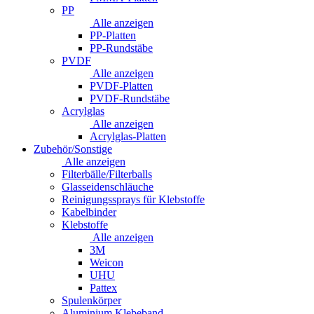
PP
Alle anzeigen
PP-Platten
PP-Rundstäbe
PVDF
Alle anzeigen
PVDF-Platten
PVDF-Rundstäbe
Acrylglas
Alle anzeigen
Acrylglas-Platten
Zubehör/Sonstige
Alle anzeigen
Filterbälle/Filterballs
Glasseidenschläuche
Reinigungssprays für Klebstoffe
Kabelbinder
Klebstoffe
Alle anzeigen
3M
Weicon
UHU
Pattex
Spulenkörper
Aluminium Klebeband