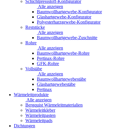
Schichtpressstoff-Konfigurator
Alle anzeigen
Baumwollhartgewebe-Konfigurator
Glashartgewebe-Konfigurator
Polyesterharzgewebe-Konfigurator
Reststücke
Alle anzeigen
Baumwollhartgewebe-Zuschnitte
Rohre
Alle anzeigen
Baumwollhartgewebe-Rohre
Pertinax-Rohre
GFK-Rohre
Vollstäbe
Alle anzeigen
Baumwollhartgewebestäbe
Glashartgewebestäbe
Pertinax
Wärmeleitprodukte
Alle anzeigen
Bergquist Wärmeleitmaterialien
Wärmeleitkleber
Wärmeleitpasten
Wärmeleitpads
Dichtungen