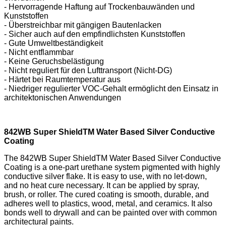
- Hervorragende Haftung auf Trockenbauwänden und
Kunststoffen
- Überstreichbar mit gängigen Bautenlacken
- Sicher auch auf den empfindlichsten Kunststoffen
- Gute Umweltbeständigkeit
- Nicht entflammbar
- Keine Geruchsbelästigung
- Nicht reguliert für den Lufttransport (Nicht-DG)
- Härtet bei Raumtemperatur aus
- Niedriger regulierter VOC-Gehalt ermöglicht den Einsatz in
architektonischen Anwendungen
842WB Super ShieldTM Water Based Silver Conductive
Coating
The 842WB Super ShieldTM Water Based Silver Conductive
Coating is a one-part urethane system pigmented with highly
conductive silver flake. It is easy to use, with no let-down,
and no heat cure necessary. It can be applied by spray,
brush, or roller. The cured coating is smooth, durable, and
adheres well to plastics, wood, metal, and ceramics. It also
bonds well to drywall and can be painted over with common
architectural paints.