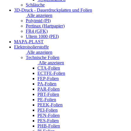
Schläuche
3D-Druck - Dauerdruckplatten und Folien
Alle anzeigen
Polyimid (PI)
Pertinax (Hartpapier)
FR4 (GFK)
Ultem 1000 (PEI)
MAPA-PLAST
Elektroisolierstoffe
Alle anzeigen
Technische Folien
Alle anzeigen
CTA-Folien
ECTFE-Folien
FEP-Folien
PA-Folien
PAR-Folien
PBT-Folien
PE-Folien
PEEK-Folien
PEI-Folien
PEN-Folien
PES-Folien
PHB-Folien