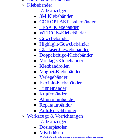
Klebebänder
Alle anzeigen
3M-Klebebänder
COROPLAST Isolierbänder
TESA-Klebebänder
WEICON-Klebebänder
Gewebebänder
Highlight-Gewebebänder
Glasfaser-Gewebebänder
Doppelseitige-Klebebänder
Montage-Klebebänder
Klettbandrollen
Magnet-Klebebänder
Verlegebänder
Flexible-Klebebänder
Tunnelbänder
Kupferbänder
Aluminiumbänder
Reparaturbänder
Anti-Rutschbänder
Werkzeuge & Vorrichtungen
Alle anzeigen
Dosierpistolen
Mischdüsen