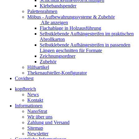
Schichtdickenmessvorrichtungen
Klebebandspender
Palettenrahmen
Möbus - Aufbewahrungssysteme & Zubehör
Alle anzeigen
Flachablage in Holzausführung
Selbstklebende Aufhängestreifen im praktischen
Abrollkarton
Selbstklebende Aufhängestreifen in passenden
Längen geschnitten für Formate
Zeichnungsordner
Zubehör
Hilfsartikel
Thekenaufsteller-Konfigurator
Covidtest
kopfbreich
News
Kontakt
Informationen
NanoStrat
Wir über uns
Zahlung und Versand
Sitemap
Newsletter