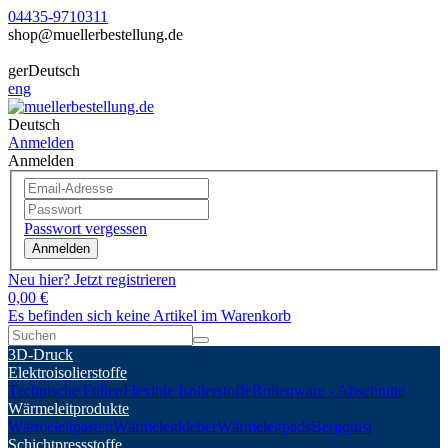
04435-9710311
shop@muellerbestellung.de
ger
Deutsch
eng
Deutsch
Anmelden
Anmelden
Passwort vergessen
Anmelden
Neu hier? Jetzt registrieren
0,00 €
Es befinden sich keine Artikel im Warenkorb
3D-Druck
Elektroisolierstoffe
Technische Folien
Flexible Isolierstoffe
Rollenware - Abschnitte
Wärmeleitprodukte
Wärmeleitpasten
Wärmeleitkleber
Wärmeleitpads
Bergquist
Schichtpressstoffe