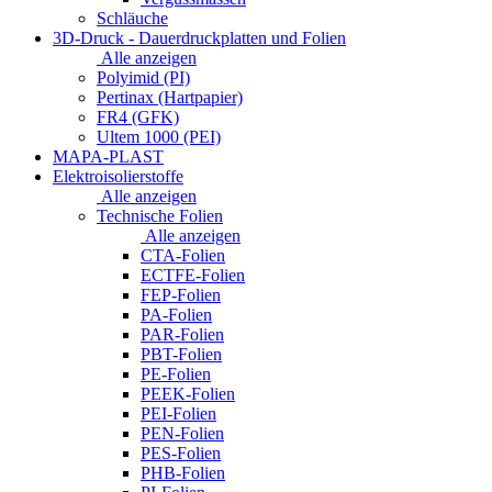
Schläuche
3D-Druck - Dauerdruckplatten und Folien
Alle anzeigen
Polyimid (PI)
Pertinax (Hartpapier)
FR4 (GFK)
Ultem 1000 (PEI)
MAPA-PLAST
Elektroisolierstoffe
Alle anzeigen
Technische Folien
Alle anzeigen
CTA-Folien
ECTFE-Folien
FEP-Folien
PA-Folien
PAR-Folien
PBT-Folien
PE-Folien
PEEK-Folien
PEI-Folien
PEN-Folien
PES-Folien
PHB-Folien