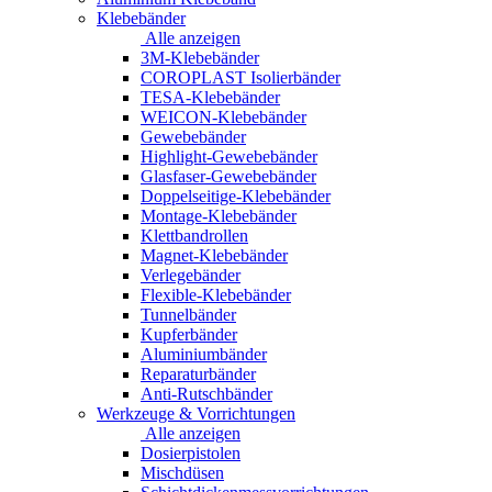
Klebebänder
Alle anzeigen
3M-Klebebänder
COROPLAST Isolierbänder
TESA-Klebebänder
WEICON-Klebebänder
Gewebebänder
Highlight-Gewebebänder
Glasfaser-Gewebebänder
Doppelseitige-Klebebänder
Montage-Klebebänder
Klettbandrollen
Magnet-Klebebänder
Verlegebänder
Flexible-Klebebänder
Tunnelbänder
Kupferbänder
Aluminiumbänder
Reparaturbänder
Anti-Rutschbänder
Werkzeuge & Vorrichtungen
Alle anzeigen
Dosierpistolen
Mischdüsen