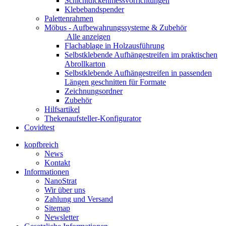
Schichtdickenmessvorrichtungen
Klebebandspender
Palettenrahmen
Möbus - Aufbewahrungssysteme & Zubehör
Alle anzeigen
Flachablage in Holzausführung
Selbstklebende Aufhängestreifen im praktischen
Abrollkarton
Selbstklebende Aufhängestreifen in passenden
Längen geschnitten für Formate
Zeichnungsordner
Zubehör
Hilfsartikel
Thekenaufsteller-Konfigurator
Covidtest
kopfbreich
News
Kontakt
Informationen
NanoStrat
Wir über uns
Zahlung und Versand
Sitemap
Newsletter