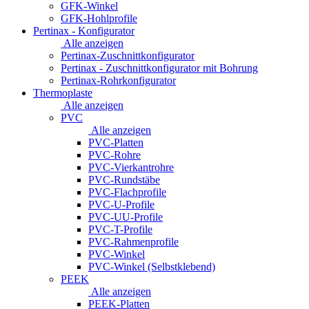
GFK-Winkel
GFK-Hohlprofile
Pertinax - Konfigurator
Alle anzeigen
Pertinax-Zuschnittkonfigurator
Pertinax - Zuschnittkonfigurator mit Bohrung
Pertinax-Rohrkonfigurator
Thermoplaste
Alle anzeigen
PVC
Alle anzeigen
PVC-Platten
PVC-Rohre
PVC-Vierkantrohre
PVC-Rundstäbe
PVC-Flachprofile
PVC-U-Profile
PVC-UU-Profile
PVC-T-Profile
PVC-Rahmenprofile
PVC-Winkel
PVC-Winkel (Selbstklebend)
PEEK
Alle anzeigen
PEEK-Platten