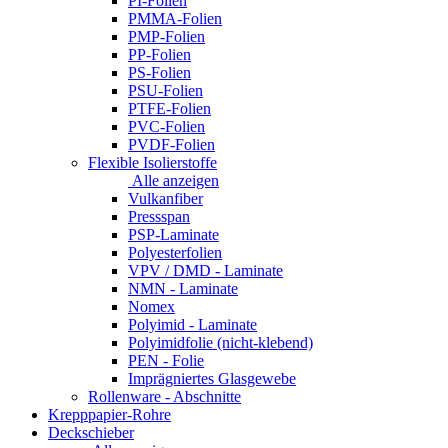
PI-Folien
PMMA-Folien
PMP-Folien
PP-Folien
PS-Folien
PSU-Folien
PTFE-Folien
PVC-Folien
PVDF-Folien
Flexible Isolierstoffe
Alle anzeigen
Vulkanfiber
Pressspan
PSP-Laminate
Polyesterfolien
VPV / DMD - Laminate
NMN - Laminate
Nomex
Polyimid - Laminate
Polyimidfolie (nicht-klebend)
PEN - Folie
Imprägniertes Glasgewebe
Rollenware - Abschnitte
Krepppapier-Rohre
Deckschieber