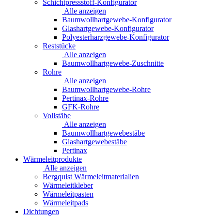
Schichtpressstoff-Konfigurator
Alle anzeigen
Baumwollhartgewebe-Konfigurator
Glashartgewebe-Konfigurator
Polyesterharzgewebe-Konfigurator
Reststücke
Alle anzeigen
Baumwollhartgewebe-Zuschnitte
Rohre
Alle anzeigen
Baumwollhartgewebe-Rohre
Pertinax-Rohre
GFK-Rohre
Vollstäbe
Alle anzeigen
Baumwollhartgewebestäbe
Glashartgewebestäbe
Pertinax
Wärmeleitprodukte
Alle anzeigen
Bergquist Wärmeleitmaterialien
Wärmeleitkleber
Wärmeleitpasten
Wärmeleitpads
Dichtungen