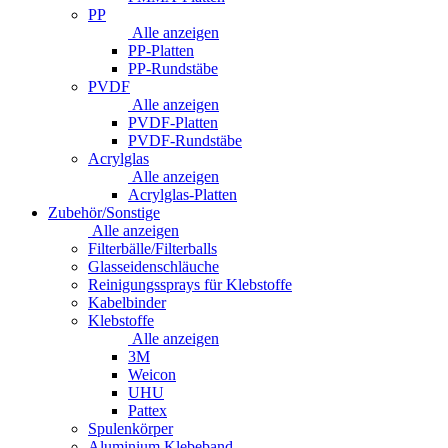
PP
Alle anzeigen
PP-Platten
PP-Rundstäbe
PVDF
Alle anzeigen
PVDF-Platten
PVDF-Rundstäbe
Acrylglas
Alle anzeigen
Acrylglas-Platten
Zubehör/Sonstige
Alle anzeigen
Filterbälle/Filterballs
Glasseidenschläuche
Reinigungssprays für Klebstoffe
Kabelbinder
Klebstoffe
Alle anzeigen
3M
Weicon
UHU
Pattex
Spulenkörper
Aluminium Klebeband