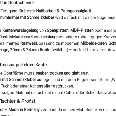
t in Deutschland!
Fertigung für beste
Haltbarkeit & Passgenauigkeit
.
numleimer mit Schmelzkleber
wird einfach mit einem Bügeleisen
ur
Kantenversiegelung
von
Spanplatten
,
MDF-Platten
oder ander
Dank
Melaminharzbeschichtung
besonders robust gegen Kratzer,
ses, mattes
Reinweiß
, passend zu modernen
Möbeldekoren
,
Sch
Länge, 20mm & 24 mm Breite
(wählbar) – perfekt für diverse A
ten zur perfekten Kante:
de Oberfläche muss
sauber, trocken und glatt
sein.
 mit Schmelzkleber
auflegen und mit dem Bügeleisen (Stufe „Wo
Tuch oder einer Kantenrolle festdrücken.
ssiges Material einfach mit einem Cutter oder Schleifklotz abs
schler & Profis!
r – Made in Germany
verleihst du deinen Möbelstücken ein hoc