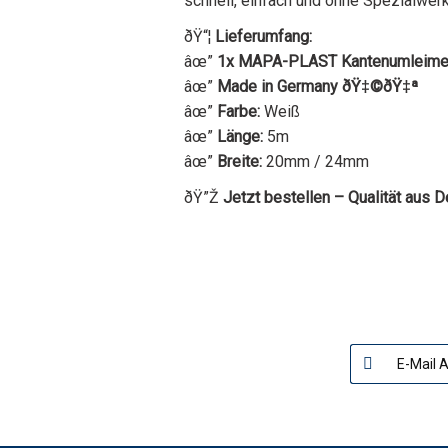
schnell, einfach und ohne Spezialwer
ðŸ“¦
Lieferumfang:
âœ”
1x MAPA-PLAST Kantenumleimer
âœ”
Made in Germany ðŸ‡©ðŸ‡ª
âœ”
Farbe:
Weiß
âœ”
Länge:
5m
âœ”
Breite:
20mm / 24mm
ðŸ”Ž
Jetzt bestellen – Qualität aus 