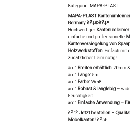
Kategorie:
MAPA-PLAST
MAPA-PLAST Kantenumleimer 
Germany ðŸ‡©ðŸ‡ª
Hochwertiger
Kantenumleimer 
einfache und professionelle
M
Kantenversiegelung von Spanp
Holzwerkstoffen
. Einfach mit
zusätzlicher Leim nötig!
âœ”
Breiten erhältlich:
20mm &
âœ”
Länge:
5m
âœ”
Farbe:
Weiß
âœ”
Robust & langlebig
– wide
Feuchtigkeit
âœ”
Einfache Anwendung – fü
ðŸ”Ž
Jetzt bestellen – Qualitä
Möbelkanten!
ðŸš€