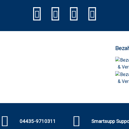
Bezah
04435-9710311
Smartsupp Suppo