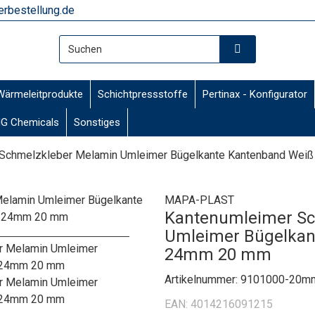
rbestellung.de
Wärmeleitprodukte
Schichtpressstoffe
Pertinax - Konfigurator
G Chemicals
Sonstiges
 Schmelzkleber Melamin Umleimer Bügelkante Kantenband Wei
MAPA-PLAST
Kantenumleimer Sc
Umleimer Bügelkan
24mm 20 mm
Artikelnummer:
9101000-20m
EAN:
4014216091215