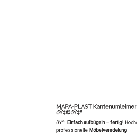
MAPA-PLAST Kantenumleimer m
ðŸ‡©ðŸ‡ª
ðŸ”¹
Einfach aufbügeln – fertig!
Hochw
professionelle
Möbelveredelung
.