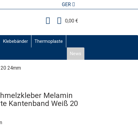
GER
0,00 €
Klebebänder
Thermoplaste
News
ß 20 24mm
hmelzkleber Melamin
te Kantenband Weiß 20
m