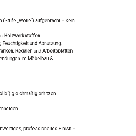
 (Stufe „Wolle“) aufgebracht – kein
en
Holzwerkstoffen
.
 Feuchtigkeit und Abnutzung.
ränken
,
Regalen
und
Arbeitsplatten
.
nwendungen im Möbelbau &
lle“) gleichmäßig erhitzen.
chneiden.
hwertiges, professionelles Finish –