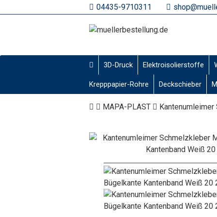
04435-9710311
shop@muelle
3D-Druck
Elektroisolierstoffe
Krepppapier-Rohre
Deckschieber
M
MAPA-PLAST
Kantenumleimer