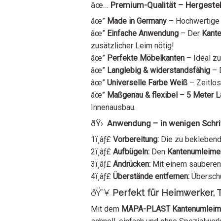
âœ…
Premium-Qualität – Hergestell
âœ”
Made in Germany
– Hochwertige 
âœ”
Einfache Anwendung
– Der
Kante
zusätzlicher Leim nötig!
âœ”
Perfekte Möbelkanten
– Ideal z
âœ”
Langlebig & widerstandsfähig
– 
âœ”
Universelle Farbe Weiß
– Zeitlo
âœ”
Maßgenau & flexibel
–
5 Meter 
Innenausbau.
ðŸ›
Anwendung – in wenigen Schrit
1ï¸âƒ£
Vorbereitung:
Die zu bekleben
2ï¸âƒ£
Aufbügeln:
Den
Kantenumleimer
3ï¸âƒ£
Andrücken:
Mit einem sauberen 
4ï¸âƒ£
Überstände entfernen:
Überschü
ðŸ”¥
Perfekt für Heimwerker, Ti
Mit dem
MAPA-PLAST Kantenumleime