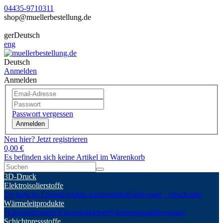
04435-9710311
shop@muellerbestellung.de
ger
Deutsch
eng
Deutsch
Anmelden
Anmelden
Passwort vergessen
Anmelden
Neu hier? Jetzt registrieren
0,00 €
Es befinden sich keine Artikel im Warenkorb
3D-Druck
Elektroisolierstoffe
Technische Folien
Flexible Isolierstoffe
Rollenware - Abschnitte
Wärmeleitprodukte
Wärmeleitpasten
Wärmeleitkleber
Wärmeleitpads
Bergquist
Schichtpressstoffe