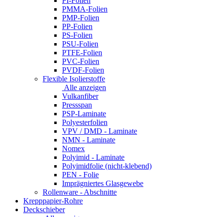
PI-Folien
PMMA-Folien
PMP-Folien
PP-Folien
PS-Folien
PSU-Folien
PTFE-Folien
PVC-Folien
PVDF-Folien
Flexible Isolierstoffe
Alle anzeigen
Vulkanfiber
Pressspan
PSP-Laminate
Polyesterfolien
VPV / DMD - Laminate
NMN - Laminate
Nomex
Polyimid - Laminate
Polyimidfolie (nicht-klebend)
PEN - Folie
Imprägniertes Glasgewebe
Rollenware - Abschnitte
Krepppapier-Rohre
Deckschieber