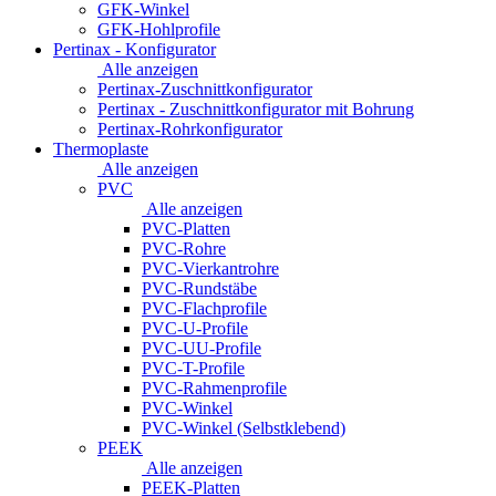
GFK-Winkel
GFK-Hohlprofile
Pertinax - Konfigurator
Alle anzeigen
Pertinax-Zuschnittkonfigurator
Pertinax - Zuschnittkonfigurator mit Bohrung
Pertinax-Rohrkonfigurator
Thermoplaste
Alle anzeigen
PVC
Alle anzeigen
PVC-Platten
PVC-Rohre
PVC-Vierkantrohre
PVC-Rundstäbe
PVC-Flachprofile
PVC-U-Profile
PVC-UU-Profile
PVC-T-Profile
PVC-Rahmenprofile
PVC-Winkel
PVC-Winkel (Selbstklebend)
PEEK
Alle anzeigen
PEEK-Platten