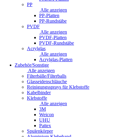
PP
Alle anzeigen
PP-Platten
PP-Rundstäbe
PVDF
Alle anzeigen
PVDF-Platten
PVDF-Rundstäbe
Acrylglas
Alle anzeigen
Acrylglas-Platten
Zubehör/Sonstige
Alle anzeigen
Filterbälle/Filterballs
Glasseidenschläuche
Reinigungssprays für Klebstoffe
Kabelbinder
Klebstoffe
Alle anzeigen
3M
Weicon
UHU
Pattex
Spulenkörper
Aluminium Klebeband