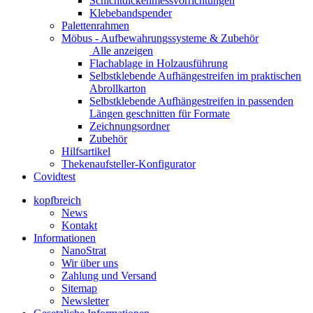
Schichtdickenmessvorrichtungen
Klebebandspender
Palettenrahmen
Möbus - Aufbewahrungssysteme & Zubehör
Alle anzeigen
Flachablage in Holzausführung
Selbstklebende Aufhängestreifen im praktischen
Abrollkarton
Selbstklebende Aufhängestreifen in passenden
Längen geschnitten für Formate
Zeichnungsordner
Zubehör
Hilfsartikel
Thekenaufsteller-Konfigurator
Covidtest
kopfbreich
News
Kontakt
Informationen
NanoStrat
Wir über uns
Zahlung und Versand
Sitemap
Newsletter