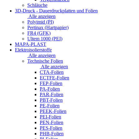
Schläuche
3D-Druck - Dauerdruckplatten und Folien
Alle anzeigen
Polyimid (PI)
Pertinax (Hartpapier)
FR4 (GFK)
Ultem 1000 (PEI)
MAPA-PLAST
Elektroisolierstoffe
Alle anzeigen
Technische Folien
Alle anzeigen
CTA-Folien
ECTFE-Folien
FEP-Folien
PA-Folien
PAR-Folien
PBT-Folien
PE-Folien
PEEK-Folien
PEI-Folien
PEN-Folien
PES-Folien
PHB-Folien