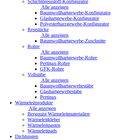
Schichtpressstoff-Konfigurator
Alle anzeigen
Baumwollhartgewebe-Konfigurator
Glashartgewebe-Konfigurator
Polyesterharzgewebe-Konfigurator
Reststücke
Alle anzeigen
Baumwollhartgewebe-Zuschnitte
Rohre
Alle anzeigen
Baumwollhartgewebe-Rohre
Pertinax-Rohre
GFK-Rohre
Vollstäbe
Alle anzeigen
Baumwollhartgewebestäbe
Glashartgewebestäbe
Pertinax
Wärmeleitprodukte
Alle anzeigen
Bergquist Wärmeleitmaterialien
Wärmeleitkleber
Wärmeleitpasten
Wärmeleitpads
Dichtungen