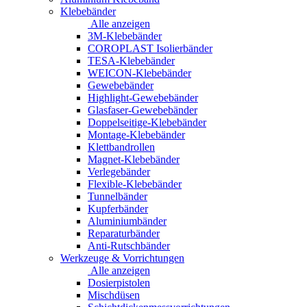
Klebebänder
Alle anzeigen
3M-Klebebänder
COROPLAST Isolierbänder
TESA-Klebebänder
WEICON-Klebebänder
Gewebebänder
Highlight-Gewebebänder
Glasfaser-Gewebebänder
Doppelseitige-Klebebänder
Montage-Klebebänder
Klettbandrollen
Magnet-Klebebänder
Verlegebänder
Flexible-Klebebänder
Tunnelbänder
Kupferbänder
Aluminiumbänder
Reparaturbänder
Anti-Rutschbänder
Werkzeuge & Vorrichtungen
Alle anzeigen
Dosierpistolen
Mischdüsen