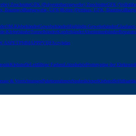
ebe) Zuschnitte
GFK (Polyesterharzgewebe) Zuschnitte
GFK (Vollstäbe
nax, Baumwollhartgewebe, GFK)
Rohre (Pertinax, GFK, Baumwollhart
der
3M-Klebebänder
Gewebebänder
Highlight-Gewebebänder
Glasfase
ble-Klebebänder
Tunnelbänder
Kupferbänder
Aluminiumbänder
Reparatu
W AS
PET
PMMA
PP
PVDF
Acrylglas
tronik
Klebstoffe
Leitfähige Farben
Lötzubehör
Prototyping der Elektroni
euge & Vorrichtungen
Palettenrahmen
Spulenkörper
Klebstoffe
Hilfsartik