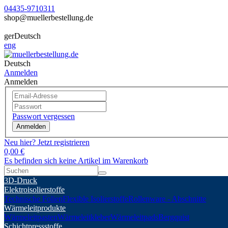
04435-9710311
shop@muellerbestellung.de
ger
Deutsch
eng
Deutsch
Anmelden
Anmelden
Passwort vergessen
Anmelden
Neu hier? Jetzt registrieren
0,00 €
Es befinden sich keine Artikel im Warenkorb
3D-Druck
Elektroisolierstoffe
Technische Folien
Flexible Isolierstoffe
Rollenware - Abschnitte
Wärmeleitprodukte
Wärmeleitpasten
Wärmeleitkleber
Wärmeleitpads
Bergquist
Schichtpressstoffe