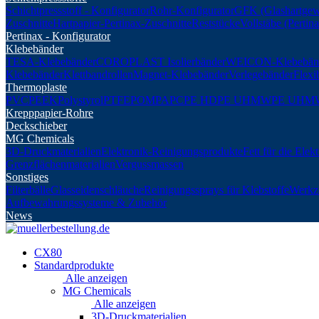
Schichtpressstoff - Konfigurator
Rohr-Konfigurator
GFK (Glashartgew
Zuschnitte
Hartpapier-Pertinax-Zuschnitte
Reststücke
Vollstäbe (Perti
Pertinax - Konfigurator
Klebebänder
TESA-Klebebänder
COROPLAST Isolierbänder
WEICON-Klebebän
Klebebänder
Klettbandrollen
Magnet-Klebebänder
Verlegebänder
Flexi
Thermoplaste
PVC
PEEK
Polystyrol
PTFE
POM
PA
PC
PE HD
PE UHMW
PE UHM
Krepppapier-Rohre
Deckschieber
MG Chemicals
3D-Druckmaterialien
Elektronik-Reinigungsprodukte
Fett für die Elek
Grenzflächenmaterialien
Vergussmassen
Sonstiges
Filterbälle
Glasseidenschläuche
Reinigungssprays für Klebstoffe
Werkz
Aufbewahrungssysteme & Zubehör
News
CX80
Standardprodukte
Alle anzeigen
MG Chemicals
Alle anzeigen
3D-Druckmaterialien