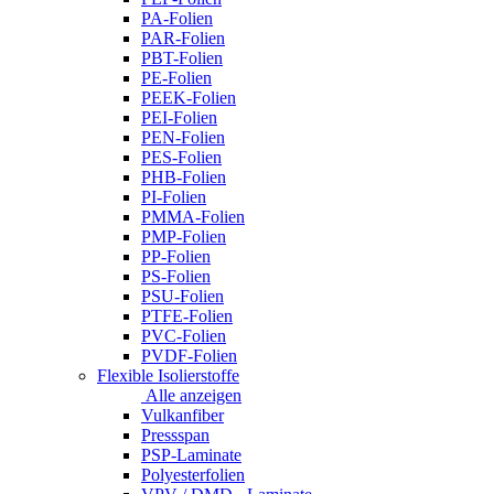
PA-Folien
PAR-Folien
PBT-Folien
PE-Folien
PEEK-Folien
PEI-Folien
PEN-Folien
PES-Folien
PHB-Folien
PI-Folien
PMMA-Folien
PMP-Folien
PP-Folien
PS-Folien
PSU-Folien
PTFE-Folien
PVC-Folien
PVDF-Folien
Flexible Isolierstoffe
Alle anzeigen
Vulkanfiber
Pressspan
PSP-Laminate
Polyesterfolien