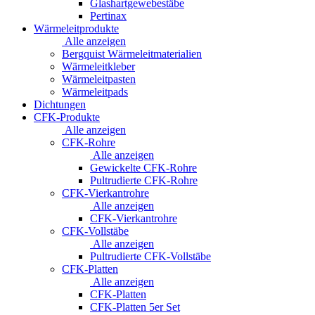
Glashartgewebestäbe
Pertinax
Wärmeleitprodukte
Alle anzeigen
Bergquist Wärmeleitmaterialien
Wärmeleitkleber
Wärmeleitpasten
Wärmeleitpads
Dichtungen
CFK-Produkte
Alle anzeigen
CFK-Rohre
Alle anzeigen
Gewickelte CFK-Rohre
Pultrudierte CFK-Rohre
CFK-Vierkantrohre
Alle anzeigen
CFK-Vierkantrohre
CFK-Vollstäbe
Alle anzeigen
Pultrudierte CFK-Vollstäbe
CFK-Platten
Alle anzeigen
CFK-Platten
CFK-Platten 5er Set