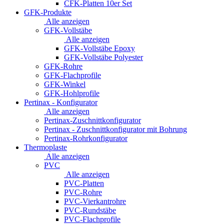
CFK-Platten 10er Set
GFK-Produkte
Alle anzeigen
GFK-Vollstäbe
Alle anzeigen
GFK-Vollstäbe Epoxy
GFK-Vollstäbe Polyester
GFK-Rohre
GFK-Flachprofile
GFK-Winkel
GFK-Hohlprofile
Pertinax - Konfigurator
Alle anzeigen
Pertinax-Zuschnittkonfigurator
Pertinax - Zuschnittkonfigurator mit Bohrung
Pertinax-Rohrkonfigurator
Thermoplaste
Alle anzeigen
PVC
Alle anzeigen
PVC-Platten
PVC-Rohre
PVC-Vierkantrohre
PVC-Rundstäbe
PVC-Flachprofile