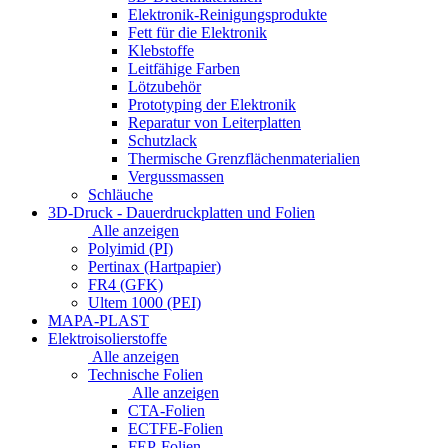
Elektronik-Reinigungsprodukte
Fett für die Elektronik
Klebstoffe
Leitfähige Farben
Lötzubehör
Prototyping der Elektronik
Reparatur von Leiterplatten
Schutzlack
Thermische Grenzflächenmaterialien
Vergussmassen
Schläuche
3D-Druck - Dauerdruckplatten und Folien
Alle anzeigen
Polyimid (PI)
Pertinax (Hartpapier)
FR4 (GFK)
Ultem 1000 (PEI)
MAPA-PLAST
Elektroisolierstoffe
Alle anzeigen
Technische Folien
Alle anzeigen
CTA-Folien
ECTFE-Folien
FEP-Folien