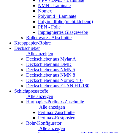
VPV / DMD - Laminate
NMN - Laminate
Nomex
Polyimid - Laminate
Polyimidfolie (nicht-klebend)
PEN - Folie
Imprägniertes Glasgewebe
Rollenware - Abschnitte
Krepppapier-Rohre
Deckschieber
Alle anzeigen
Deckschieber aus Mylar A
Deckschieber aus DMD
Deckschieber aus NMN 5
Deckschieber aus NMN 8
Deckschieber aus Nomex 410
Deckschieber aus ELAN HT-180
Schichtpressstoffe
Alle anzeigen
Hartpapier-Pertinax-Zuschnitte
Alle anzeigen
Pertinax-Zuschnitte
Pertinax-Restposten
Rohr-Konfigurator
Alle anzeigen