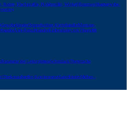
, Rohre, Flachprofile, Hohlprofile, Winkel)
Baumwollhartgewebe-
gewebe)
r-Gewebebänder
Doppelseitige-Klebebänder
Montage-
rbänder
Anti-Rutschbänder
Klebebänder mit Fingerlift
k
Reparatur der Leiterplatten
Schutzlack
Thermische
el
Thekenaufsteller-Konfigurator
Kabelbinder
Möbus -