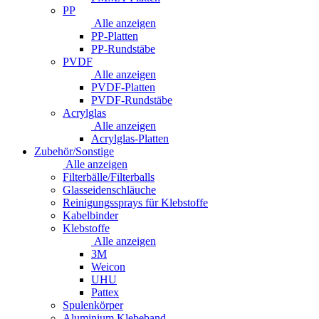
PP
Alle anzeigen
PP-Platten
PP-Rundstäbe
PVDF
Alle anzeigen
PVDF-Platten
PVDF-Rundstäbe
Acrylglas
Alle anzeigen
Acrylglas-Platten
Zubehör/Sonstige
Alle anzeigen
Filterbälle/Filterballs
Glasseidenschläuche
Reinigungssprays für Klebstoffe
Kabelbinder
Klebstoffe
Alle anzeigen
3M
Weicon
UHU
Pattex
Spulenkörper
Aluminium Klebeband