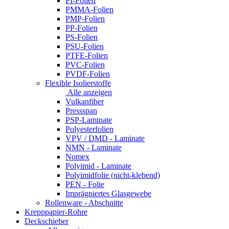
PI-Folien
PMMA-Folien
PMP-Folien
PP-Folien
PS-Folien
PSU-Folien
PTFE-Folien
PVC-Folien
PVDF-Folien
Flexible Isolierstoffe
Alle anzeigen
Vulkanfiber
Pressspan
PSP-Laminate
Polyesterfolien
VPV / DMD - Laminate
NMN - Laminate
Nomex
Polyimid - Laminate
Polyimidfolie (nicht-klebend)
PEN - Folie
Imprägniertes Glasgewebe
Rollenware - Abschnitte
Krepppapier-Rohre
Deckschieber