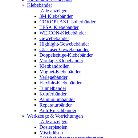
Klebebänder
Alle anzeigen
3M-Klebebänder
COROPLAST Isolierbänder
TESA-Klebebänder
WEICON-Klebebänder
Gewebebänder
Highlight-Gewebebänder
Glasfaser-Gewebebänder
Doppelseitige-Klebebänder
Montage-Klebebänder
Klettbandrollen
Magnet-Klebebänder
Verlegebänder
Flexible-Klebebänder
Tunnelbänder
Kupferbänder
Aluminiumbänder
Reparaturbänder
Anti-Rutschbänder
Werkzeuge & Vorrichtungen
Alle anzeigen
Dosierpistolen
Mischdüsen