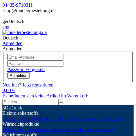
04435-9710311
shop@muellerbestellung.de
ger
Deutsch
eng
Deutsch
Anmelden
Anmelden
Passwort vergessen
Anmelden
Neu hier? Jetzt registrieren
0,00 €
Es befinden sich keine Artikel im Warenkorb
3D-Druck
Elektroisolierstoffe
Technische Folien
Flexible Isolierstoffe
Rollenware - Abschnitte
Wärmeleitprodukte
Wärmeleitpasten
Wärmeleitkleber
Wärmeleitpads
Bergquist
Schichtpressstoffe