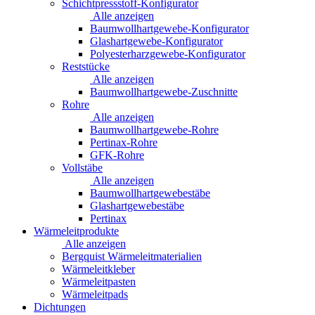
Schichtpressstoff-Konfigurator
Alle anzeigen
Baumwollhartgewebe-Konfigurator
Glashartgewebe-Konfigurator
Polyesterharzgewebe-Konfigurator
Reststücke
Alle anzeigen
Baumwollhartgewebe-Zuschnitte
Rohre
Alle anzeigen
Baumwollhartgewebe-Rohre
Pertinax-Rohre
GFK-Rohre
Vollstäbe
Alle anzeigen
Baumwollhartgewebestäbe
Glashartgewebestäbe
Pertinax
Wärmeleitprodukte
Alle anzeigen
Bergquist Wärmeleitmaterialien
Wärmeleitkleber
Wärmeleitpasten
Wärmeleitpads
Dichtungen