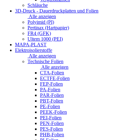
Schläuche
3D-Druck - Dauerdruckplatten und Folien
Alle anzeigen
Polyimid (PI)
Pertinax (Hartpapier)
FR4 (GFK)
Ultem 1000 (PEI)
MAPA-PLAST
Elektroisolierstoffe
Alle anzeigen
Technische Folien
Alle anzeigen
CTA-Folien
ECTFE-Folien
FEP-Folien
PA-Folien
PAR-Folien
PBT-Folien
PE-Folien
PEEK-Folien
PEI-Folien
PEN-Folien
PES-Folien
PHB-Folien