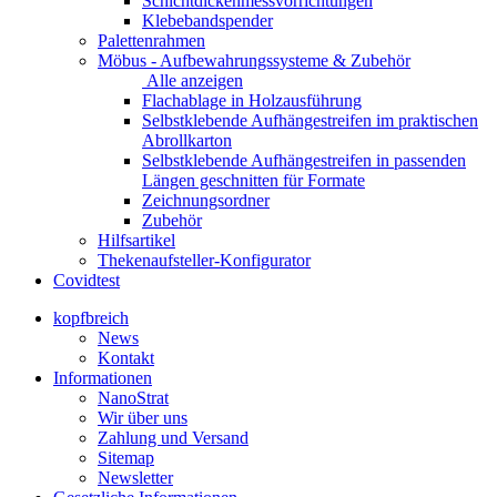
Schichtdickenmessvorrichtungen
Klebebandspender
Palettenrahmen
Möbus - Aufbewahrungssysteme & Zubehör
Alle anzeigen
Flachablage in Holzausführung
Selbstklebende Aufhängestreifen im praktischen
Abrollkarton
Selbstklebende Aufhängestreifen in passenden
Längen geschnitten für Formate
Zeichnungsordner
Zubehör
Hilfsartikel
Thekenaufsteller-Konfigurator
Covidtest
kopfbreich
News
Kontakt
Informationen
NanoStrat
Wir über uns
Zahlung und Versand
Sitemap
Newsletter