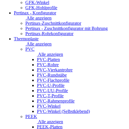
GFK-Winkel
GFK-Hohlprofile
Pertinax - Konfigurator
Alle anzeigen
Pertinax-Zuschnittkonfigurator
Pertinax - Zuschnittkonfigurator mit Bohrung
Pertinax-Rohrkonfigurator
Thermoplaste
Alle anzeigen
PVC
Alle anzeigen
PVC-Platten
PVC-Rohre
PVC-Vierkantrohre
PVC-Rundstäbe
PVC-Flachprofile
PVC-U-Profile
PVC-UU-Profile
PVC-T-Profile
PVC-Rahmenprofile
PVC-Winkel
PVC-Winkel (Selbstklebend)
PEEK
Alle anzeigen
PEEK-Platten