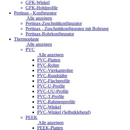
GFK-Winkel
GFK-Hohlprofile
Pertinax - Konfigurator
Alle anzeigen
Pertinax-Zuschnittkonfigurator
Pertinax - Zuschnittkonfigurator mit Bohrung
Pertinax-Rohrkonfigurator
Thermoplaste
Alle anzeigen
PVC
Alle anzeigen
PVC-Platten
PVC-Rohre
PVC-Vierkantrohre
PVC-Rundstäbe
PVC-Flachprofile
PVC-U-Profile
PVC-UU-Profile
PVC-T-Profile
PVC-Rahmenprofile
PVC-Winkel
PVC-Winkel (Selbstklebend)
PEEK
Alle anzeigen
PEEK-Platten