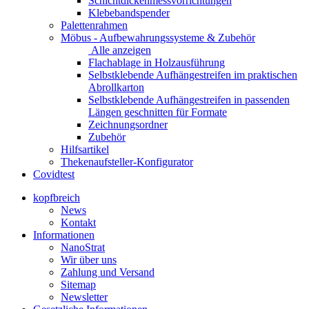
Schichtdickenmessvorrichtungen
Klebebandspender
Palettenrahmen
Möbus - Aufbewahrungssysteme & Zubehör
Alle anzeigen
Flachablage in Holzausführung
Selbstklebende Aufhängestreifen im praktischen
Abrollkarton
Selbstklebende Aufhängestreifen in passenden
Längen geschnitten für Formate
Zeichnungsordner
Zubehör
Hilfsartikel
Thekenaufsteller-Konfigurator
Covidtest
kopfbreich
News
Kontakt
Informationen
NanoStrat
Wir über uns
Zahlung und Versand
Sitemap
Newsletter