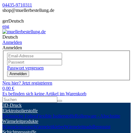
04435-9710311
shop@muellerbestellung.de
ger
Deutsch
eng
Deutsch
Anmelden
Anmelden
Passwort vergessen
Anmelden
Neu hier? Jetzt registrieren
0,00 €
Es befinden sich keine Artikel im Warenkorb
3D-Druck
Elektroisolierstoffe
Technische Folien
Flexible Isolierstoffe
Rollenware - Abschnitte
Wärmeleitprodukte
Wärmeleitpasten
Wärmeleitkleber
Wärmeleitpads
Bergquist
Schichtpressstoffe