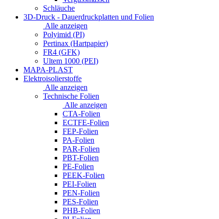
Schläuche
3D-Druck - Dauerdruckplatten und Folien
Alle anzeigen
Polyimid (PI)
Pertinax (Hartpapier)
FR4 (GFK)
Ultem 1000 (PEI)
MAPA-PLAST
Elektroisolierstoffe
Alle anzeigen
Technische Folien
Alle anzeigen
CTA-Folien
ECTFE-Folien
FEP-Folien
PA-Folien
PAR-Folien
PBT-Folien
PE-Folien
PEEK-Folien
PEI-Folien
PEN-Folien
PES-Folien
PHB-Folien