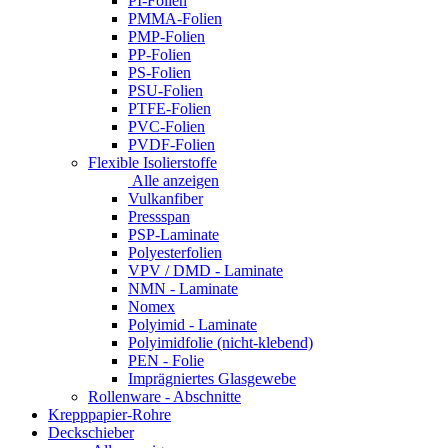
PI-Folien
PMMA-Folien
PMP-Folien
PP-Folien
PS-Folien
PSU-Folien
PTFE-Folien
PVC-Folien
PVDF-Folien
Flexible Isolierstoffe
Alle anzeigen
Vulkanfiber
Pressspan
PSP-Laminate
Polyesterfolien
VPV / DMD - Laminate
NMN - Laminate
Nomex
Polyimid - Laminate
Polyimidfolie (nicht-klebend)
PEN - Folie
Imprägniertes Glasgewebe
Rollenware - Abschnitte
Krepppapier-Rohre
Deckschieber