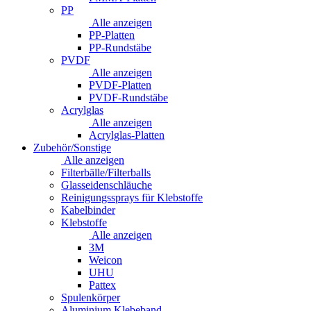
PP
Alle anzeigen
PP-Platten
PP-Rundstäbe
PVDF
Alle anzeigen
PVDF-Platten
PVDF-Rundstäbe
Acrylglas
Alle anzeigen
Acrylglas-Platten
Zubehör/Sonstige
Alle anzeigen
Filterbälle/Filterballs
Glasseidenschläuche
Reinigungssprays für Klebstoffe
Kabelbinder
Klebstoffe
Alle anzeigen
3M
Weicon
UHU
Pattex
Spulenkörper
Aluminium Klebeband