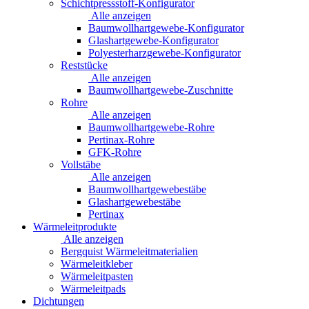
Schichtpressstoff-Konfigurator
Alle anzeigen
Baumwollhartgewebe-Konfigurator
Glashartgewebe-Konfigurator
Polyesterharzgewebe-Konfigurator
Reststücke
Alle anzeigen
Baumwollhartgewebe-Zuschnitte
Rohre
Alle anzeigen
Baumwollhartgewebe-Rohre
Pertinax-Rohre
GFK-Rohre
Vollstäbe
Alle anzeigen
Baumwollhartgewebestäbe
Glashartgewebestäbe
Pertinax
Wärmeleitprodukte
Alle anzeigen
Bergquist Wärmeleitmaterialien
Wärmeleitkleber
Wärmeleitpasten
Wärmeleitpads
Dichtungen