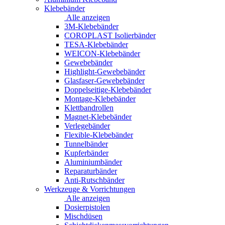
Klebebänder
Alle anzeigen
3M-Klebebänder
COROPLAST Isolierbänder
TESA-Klebebänder
WEICON-Klebebänder
Gewebebänder
Highlight-Gewebebänder
Glasfaser-Gewebebänder
Doppelseitige-Klebebänder
Montage-Klebebänder
Klettbandrollen
Magnet-Klebebänder
Verlegebänder
Flexible-Klebebänder
Tunnelbänder
Kupferbänder
Aluminiumbänder
Reparaturbänder
Anti-Rutschbänder
Werkzeuge & Vorrichtungen
Alle anzeigen
Dosierpistolen
Mischdüsen