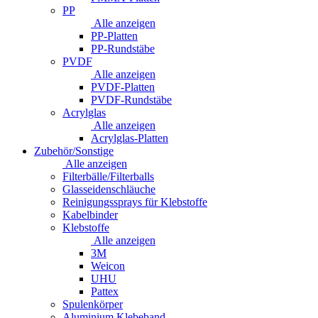
PP
Alle anzeigen
PP-Platten
PP-Rundstäbe
PVDF
Alle anzeigen
PVDF-Platten
PVDF-Rundstäbe
Acrylglas
Alle anzeigen
Acrylglas-Platten
Zubehör/Sonstige
Alle anzeigen
Filterbälle/Filterballs
Glasseidenschläuche
Reinigungssprays für Klebstoffe
Kabelbinder
Klebstoffe
Alle anzeigen
3M
Weicon
UHU
Pattex
Spulenkörper
Aluminium Klebeband