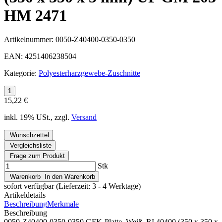
HM 2471
Artikelnummer:
0050-Z40400-0350-0350
EAN:
4251406238504
Kategorie:
Polyesterharzgewebe-Zuschnitte
15,22 €
inkl. 19% USt., zzgl.
Versand
Wunschzettel
Vergleichsliste
Frage zum Produkt
Stk
Warenkorb
In den Warenkorb
sofort verfügbar
(Lieferzeit: 3 - 4 Werktage)
Artikeldetails
Beschreibung
Merkmale
Beschreibung
0050-Z40400-0350-0350 GFK-Platte, Weiß, RI 40400 (350 x 350 x