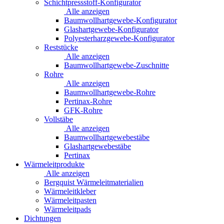
Schichtpressstoff-Konfigurator
Alle anzeigen
Baumwollhartgewebe-Konfigurator
Glashartgewebe-Konfigurator
Polyesterharzgewebe-Konfigurator
Reststücke
Alle anzeigen
Baumwollhartgewebe-Zuschnitte
Rohre
Alle anzeigen
Baumwollhartgewebe-Rohre
Pertinax-Rohre
GFK-Rohre
Vollstäbe
Alle anzeigen
Baumwollhartgewebestäbe
Glashartgewebestäbe
Pertinax
Wärmeleitprodukte
Alle anzeigen
Bergquist Wärmeleitmaterialien
Wärmeleitkleber
Wärmeleitpasten
Wärmeleitpads
Dichtungen