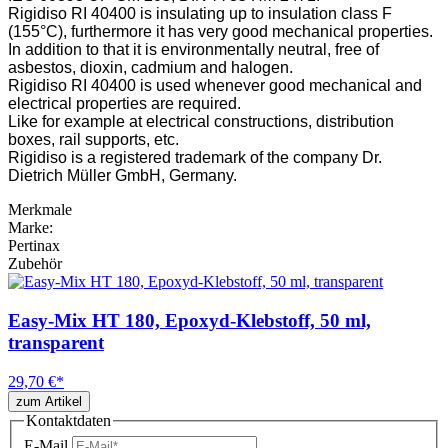
Rigidiso RI 40400 is insulating up to insulation class F
(155°C), furthermore it has very good mechanical properties.
In addition to that it is environmentally neutral, free of
asbestos, dioxin, cadmium and halogen.
Rigidiso RI 40400 is used whenever good mechanical and
electrical properties are required.
Like for example at electrical constructions, distribution
boxes, rail supports, etc.
Rigidiso is a registered trademark of the company Dr.
Dietrich Müller GmbH, Germany.
Merkmale
Marke:
Pertinax
Zubehör
Easy-Mix HT 180, Epoxyd-Klebstoff, 50 ml,
transparent
29,70 €
*
zum Artikel
Kontaktdaten
E-Mail