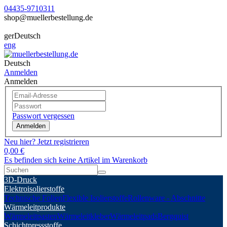
04435-9710311
shop@muellerbestellung.de
ger
Deutsch
eng
Deutsch
Anmelden
Anmelden
Passwort vergessen
Anmelden
Neu hier? Jetzt registrieren
0,00 €
Es befinden sich keine Artikel im Warenkorb
3D-Druck
Elektroisolierstoffe
Technische Folien
Flexible Isolierstoffe
Rollenware - Abschnitte
Wärmeleitprodukte
Wärmeleitpasten
Wärmeleitkleber
Wärmeleitpads
Bergquist
Schichtpressstoffe