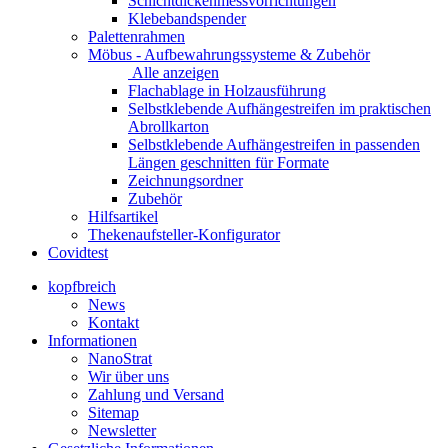
Schichtdickenmessvorrichtungen
Klebebandspender
Palettenrahmen
Möbus - Aufbewahrungssysteme & Zubehör
Alle anzeigen
Flachablage in Holzausführung
Selbstklebende Aufhängestreifen im praktischen
Abrollkarton
Selbstklebende Aufhängestreifen in passenden
Längen geschnitten für Formate
Zeichnungsordner
Zubehör
Hilfsartikel
Thekenaufsteller-Konfigurator
Covidtest
kopfbreich
News
Kontakt
Informationen
NanoStrat
Wir über uns
Zahlung und Versand
Sitemap
Newsletter