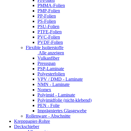
PI-Folien
PMMA-Folien
PMP-Folien
PP-Folien
PS-Folien
PSU-Folien
PTFE-Folien
PVC-Folien
PVDF-Folien
Flexible Isolierstoffe
Alle anzeigen
Vulkanfiber
Pressspan
PSP-Laminate
Polyesterfolien
VPV / DMD - Laminate
NMN - Laminate
Nomex
Polyimid - Laminate
Polyimidfolie (nicht-klebend)
PEN - Folie
Imprägniertes Glasgewebe
Rollenware - Abschnitte
Krepppapier-Rohre
Deckschieber