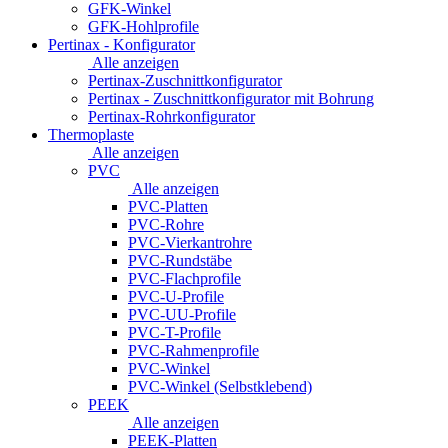
GFK-Winkel
GFK-Hohlprofile
Pertinax - Konfigurator
Alle anzeigen
Pertinax-Zuschnittkonfigurator
Pertinax - Zuschnittkonfigurator mit Bohrung
Pertinax-Rohrkonfigurator
Thermoplaste
Alle anzeigen
PVC
Alle anzeigen
PVC-Platten
PVC-Rohre
PVC-Vierkantrohre
PVC-Rundstäbe
PVC-Flachprofile
PVC-U-Profile
PVC-UU-Profile
PVC-T-Profile
PVC-Rahmenprofile
PVC-Winkel
PVC-Winkel (Selbstklebend)
PEEK
Alle anzeigen
PEEK-Platten