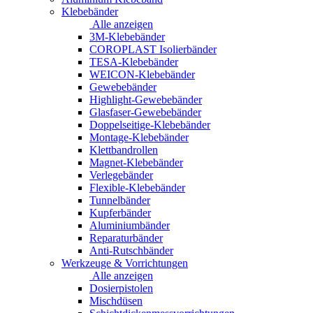
Klebebänder
Alle anzeigen
3M-Klebebänder
COROPLAST Isolierbänder
TESA-Klebebänder
WEICON-Klebebänder
Gewebebänder
Highlight-Gewebebänder
Glasfaser-Gewebebänder
Doppelseitige-Klebebänder
Montage-Klebebänder
Klettbandrollen
Magnet-Klebebänder
Verlegebänder
Flexible-Klebebänder
Tunnelbänder
Kupferbänder
Aluminiumbänder
Reparaturbänder
Anti-Rutschbänder
Werkzeuge & Vorrichtungen
Alle anzeigen
Dosierpistolen
Mischdüsen