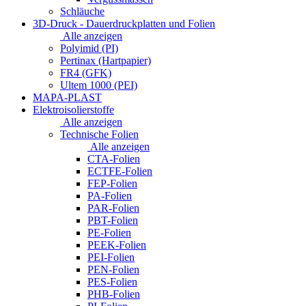
Schläuche
3D-Druck - Dauerdruckplatten und Folien
Alle anzeigen
Polyimid (PI)
Pertinax (Hartpapier)
FR4 (GFK)
Ultem 1000 (PEI)
MAPA-PLAST
Elektroisolierstoffe
Alle anzeigen
Technische Folien
Alle anzeigen
CTA-Folien
ECTFE-Folien
FEP-Folien
PA-Folien
PAR-Folien
PBT-Folien
PE-Folien
PEEK-Folien
PEI-Folien
PEN-Folien
PES-Folien
PHB-Folien