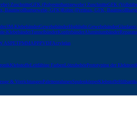
ebe) Zuschnitte
GFK (Polyesterharzgewebe) Zuschnitte
GFK (Vollstäbe
nax, Baumwollhartgewebe, GFK)
Rohre (Pertinax, GFK, Baumwollhart
der
3M-Klebebänder
Gewebebänder
Highlight-Gewebebänder
Glasfase
ble-Klebebänder
Tunnelbänder
Kupferbänder
Aluminiumbänder
Reparatu
W AS
PET
PMMA
PP
PVDF
Acrylglas
tronik
Klebstoffe
Leitfähige Farben
Lötzubehör
Prototyping der Elektroni
euge & Vorrichtungen
Palettenrahmen
Spulenkörper
Klebstoffe
Hilfsartik