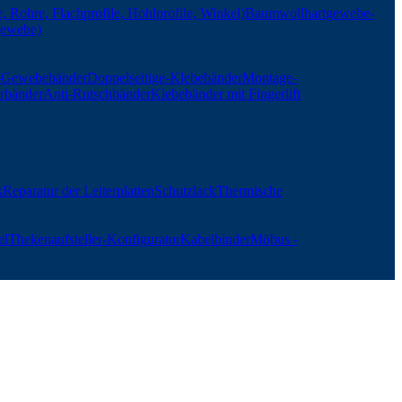
, Rohre, Flachprofile, Hohlprofile, Winkel)
Baumwollhartgewebe-
gewebe)
r-Gewebebänder
Doppelseitige-Klebebänder
Montage-
rbänder
Anti-Rutschbänder
Klebebänder mit Fingerlift
k
Reparatur der Leiterplatten
Schutzlack
Thermische
el
Thekenaufsteller-Konfigurator
Kabelbinder
Möbus -