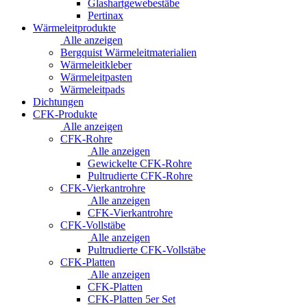
Glashartgewebestäbe
Pertinax
Wärmeleitprodukte
Alle anzeigen
Bergquist Wärmeleitmaterialien
Wärmeleitkleber
Wärmeleitpasten
Wärmeleitpads
Dichtungen
CFK-Produkte
Alle anzeigen
CFK-Rohre
Alle anzeigen
Gewickelte CFK-Rohre
Pultrudierte CFK-Rohre
CFK-Vierkantrohre
Alle anzeigen
CFK-Vierkantrohre
CFK-Vollstäbe
Alle anzeigen
Pultrudierte CFK-Vollstäbe
CFK-Platten
Alle anzeigen
CFK-Platten
CFK-Platten 5er Set