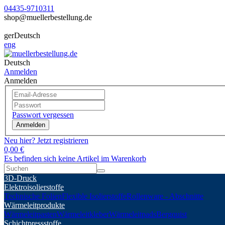
04435-9710311
shop@muellerbestellung.de
ger
Deutsch
eng
Deutsch
Anmelden
Anmelden
Passwort vergessen
Anmelden
Neu hier? Jetzt registrieren
0,00 €
Es befinden sich keine Artikel im Warenkorb
3D-Druck
Elektroisolierstoffe
Technische Folien
Flexible Isolierstoffe
Rollenware - Abschnitte
Wärmeleitprodukte
Wärmeleitpasten
Wärmeleitkleber
Wärmeleitpads
Bergquist
Schichtpressstoffe