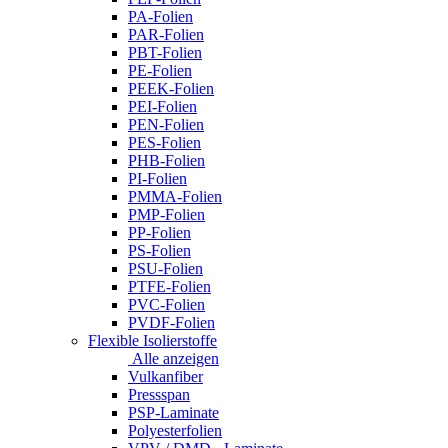
PA-Folien
PAR-Folien
PBT-Folien
PE-Folien
PEEK-Folien
PEI-Folien
PEN-Folien
PES-Folien
PHB-Folien
PI-Folien
PMMA-Folien
PMP-Folien
PP-Folien
PS-Folien
PSU-Folien
PTFE-Folien
PVC-Folien
PVDF-Folien
Flexible Isolierstoffe
Alle anzeigen
Vulkanfiber
Pressspan
PSP-Laminate
Polyesterfolien