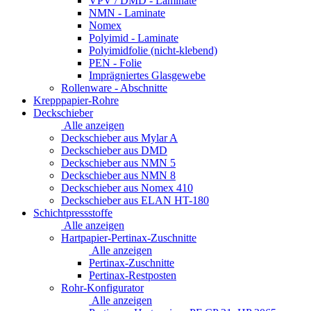
VPV / DMD - Laminate
NMN - Laminate
Nomex
Polyimid - Laminate
Polyimidfolie (nicht-klebend)
PEN - Folie
Imprägniertes Glasgewebe
Rollenware - Abschnitte
Krepppapier-Rohre
Deckschieber
Alle anzeigen
Deckschieber aus Mylar A
Deckschieber aus DMD
Deckschieber aus NMN 5
Deckschieber aus NMN 8
Deckschieber aus Nomex 410
Deckschieber aus ELAN HT-180
Schichtpressstoffe
Alle anzeigen
Hartpapier-Pertinax-Zuschnitte
Alle anzeigen
Pertinax-Zuschnitte
Pertinax-Restposten
Rohr-Konfigurator
Alle anzeigen