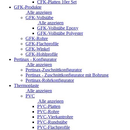
CFK-Platten 10er Set
GFK-Produkte
Alle anzeigen
GFK-Vollstäbe
Alle anzeigen
GFK-Vollstäbe Epoxy
GFK-Vollstäbe Polyester
GFK-Rohre
GFK-Flachprofile
GFK-Winkel
GFK-Hohlprofile
Pertinax - Konfigurator
Alle anzeigen
Pertinax-Zuschnittkonfigurator
Pertinax - Zuschnittkonfigurator mit Bohrung
Pertinax-Rohrkonfigurator
Thermoplaste
Alle anzeigen
PVC
Alle anzeigen
PVC-Platten
PVC-Rohre
PVC-Vierkantrohre
PVC-Rundstäbe
PVC-Flachprofile