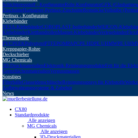
Schichtpressstoff - Konfigurator
Rohr-Konfigurator
GFK (Glashartgew
Zuschnitte
Hartpapier-Pertinax-Zuschnitte
Reststücke
Vollstäbe (Perti
Pertinax - Konfigurator
Klebebänder
TESA-Klebebänder
COROPLAST Isolierbänder
WEICON-Klebebän
Klebebänder
Klettbandrollen
Magnet-Klebebänder
Verlegebänder
Flexi
Thermoplaste
PVC
PEEK
Polystyrol
PTFE
POM
PA
PC
PE HD
PE UHMW
PE UHM
Krepppapier-Rohre
Deckschieber
MG Chemicals
3D-Druckmaterialien
Elektronik-Reinigungsprodukte
Fett für die Elek
Grenzflächenmaterialien
Vergussmassen
Sonstiges
Filterbälle
Glasseidenschläuche
Reinigungssprays für Klebstoffe
Werkz
Aufbewahrungssysteme & Zubehör
News
CX80
Standardprodukte
Alle anzeigen
MG Chemicals
Alle anzeigen
3D-Druckmaterialien