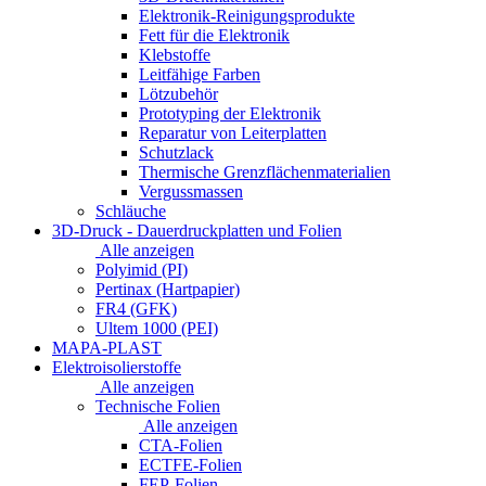
Elektronik-Reinigungsprodukte
Fett für die Elektronik
Klebstoffe
Leitfähige Farben
Lötzubehör
Prototyping der Elektronik
Reparatur von Leiterplatten
Schutzlack
Thermische Grenzflächenmaterialien
Vergussmassen
Schläuche
3D-Druck - Dauerdruckplatten und Folien
Alle anzeigen
Polyimid (PI)
Pertinax (Hartpapier)
FR4 (GFK)
Ultem 1000 (PEI)
MAPA-PLAST
Elektroisolierstoffe
Alle anzeigen
Technische Folien
Alle anzeigen
CTA-Folien
ECTFE-Folien
FEP-Folien