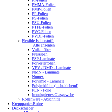
PI-Folien
PMMA-Folien
PMP-Folien
PP-Folien
PS-Folien
PSU-Folien
PTFE-Folien
PVC-Folien
PVDF-Folien
Flexible Isolierstoffe
Alle anzeigen
Vulkanfiber
Pressspan
PSP-Laminate
Polyesterfolien
VPV / DMD - Laminate
NMN - Laminate
Nomex
Polyimid - Laminate
Polyimidfolie (nicht-klebend)
PEN - Folie
Imprägniertes Glasgewebe
Rollenware - Abschnitte
Krepppapier-Rohre
Deckschieber