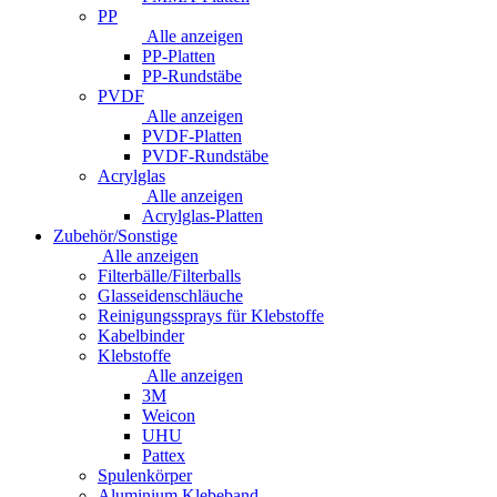
PP
Alle anzeigen
PP-Platten
PP-Rundstäbe
PVDF
Alle anzeigen
PVDF-Platten
PVDF-Rundstäbe
Acrylglas
Alle anzeigen
Acrylglas-Platten
Zubehör/Sonstige
Alle anzeigen
Filterbälle/Filterballs
Glasseidenschläuche
Reinigungssprays für Klebstoffe
Kabelbinder
Klebstoffe
Alle anzeigen
3M
Weicon
UHU
Pattex
Spulenkörper
Aluminium Klebeband