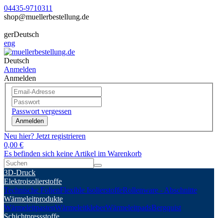
04435-9710311
shop@muellerbestellung.de
ger
Deutsch
eng
Deutsch
Anmelden
Anmelden
Passwort vergessen
Anmelden
Neu hier? Jetzt registrieren
0,00 €
Es befinden sich keine Artikel im Warenkorb
3D-Druck
Elektroisolierstoffe
Technische Folien
Flexible Isolierstoffe
Rollenware - Abschnitte
Wärmeleitprodukte
Wärmeleitpasten
Wärmeleitkleber
Wärmeleitpads
Bergquist
Schichtpressstoffe