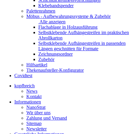
Schichtdickenmessvorrichtungen
Klebebandspender
Palettenrahmen
Möbus - Aufbewahrungssysteme & Zubehör
Alle anzeigen
Flachablage in Holzausführung
Selbstklebende Aufhängestreifen im praktischen
Abrollkarton
Selbstklebende Aufhängestreifen in passenden
Längen geschnitten für Formate
Zeichnungsordner
Zubehör
Hilfsartikel
Thekenaufsteller-Konfigurator
Covidtest
kopfbreich
News
Kontakt
Informationen
NanoStrat
Wir über uns
Zahlung und Versand
Sitemap
Newsletter