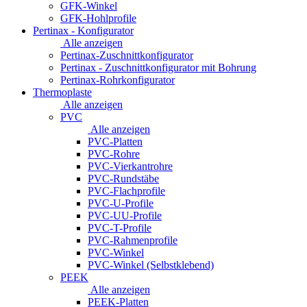
GFK-Winkel
GFK-Hohlprofile
Pertinax - Konfigurator
Alle anzeigen
Pertinax-Zuschnittkonfigurator
Pertinax - Zuschnittkonfigurator mit Bohrung
Pertinax-Rohrkonfigurator
Thermoplaste
Alle anzeigen
PVC
Alle anzeigen
PVC-Platten
PVC-Rohre
PVC-Vierkantrohre
PVC-Rundstäbe
PVC-Flachprofile
PVC-U-Profile
PVC-UU-Profile
PVC-T-Profile
PVC-Rahmenprofile
PVC-Winkel
PVC-Winkel (Selbstklebend)
PEEK
Alle anzeigen
PEEK-Platten