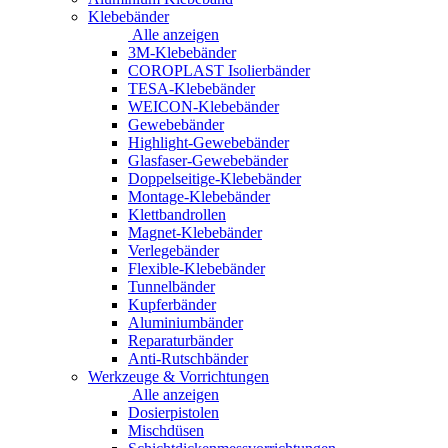
Klebebänder
Alle anzeigen
3M-Klebebänder
COROPLAST Isolierbänder
TESA-Klebebänder
WEICON-Klebebänder
Gewebebänder
Highlight-Gewebebänder
Glasfaser-Gewebebänder
Doppelseitige-Klebebänder
Montage-Klebebänder
Klettbandrollen
Magnet-Klebebänder
Verlegebänder
Flexible-Klebebänder
Tunnelbänder
Kupferbänder
Aluminiumbänder
Reparaturbänder
Anti-Rutschbänder
Werkzeuge & Vorrichtungen
Alle anzeigen
Dosierpistolen
Mischdüsen