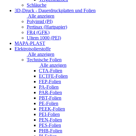
Schläuche
3D-Druck - Dauerdruckplatten und Folien
Alle anzeigen
Polyimid (PI)
Pertinax (Hartpapier)
FR4 (GFK)
Ultem 1000 (PEI)
MAPA-PLAST
Elektroisolierstoffe
Alle anzeigen
Technische Folien
Alle anzeigen
CTA-Folien
ECTFE-Folien
FEP-Folien
PA-Folien
PAR-Folien
PBT-Folien
PE-Folien
PEEK-Folien
PEI-Folien
PEN-Folien
PES-Folien
PHB-Folien