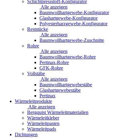
Schichtpressstoff-Konfigurator
Alle anzeigen
Baumwollhartgewebe-Konfigurator
Glashartgewebe-Konfigurator
Polyesterharzgewebe-Konfigurator
Reststücke
Alle anzeigen
Baumwollhartgewebe-Zuschnitte
Rohre
Alle anzeigen
Baumwollhartgewebe-Rohre
Pertinax-Rohre
GFK-Rohre
Vollstäbe
Alle anzeigen
Baumwollhartgewebestäbe
Glashartgewebestäbe
Pertinax
Wärmeleitprodukte
Alle anzeigen
Bergquist Wärmeleitmaterialien
Wärmeleitkleber
Wärmeleitpasten
Wärmeleitpads
Dichtungen