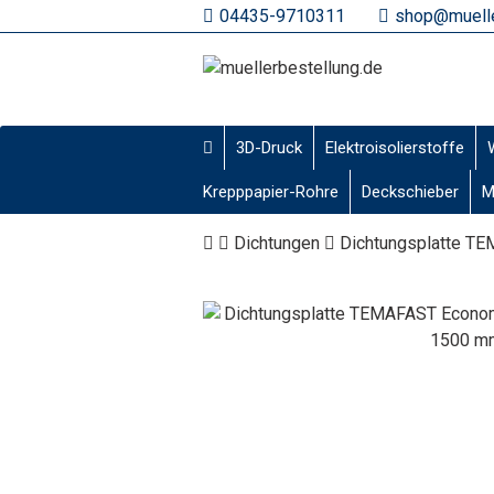
04435-9710311
shop@muelle
3D-Druck
Elektroisolierstoffe
Krepppapier-Rohre
Deckschieber
M
Dichtungen
Dichtungsplatte TE