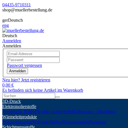
04435-9710311
shop@muellerbestellung.de
ger
Deutsch
eng
Deutsch
Anmelden
Anmelden
Passwort vergessen
Anmelden
Neu hier? Jetzt registrieren
0,00 €
Es befinden sich keine Artikel im Warenkorb
3D-Druck
Elektroisolierstoffe
Technische Folien
Flexible Isolierstoffe
Rollenware - Abschnitte
Wärmeleitprodukte
Wärmeleitpasten
Wärmeleitkleber
Wärmeleitpads
Bergquist
Schichtpressstoffe