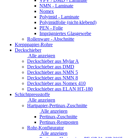
VPV / DMD - Laminate
NMN - Laminate
Nomex
Polyimid - Laminate
Polyimidfolie (nicht-klebend)
PEN - Folie
Imprägniertes Glasgewebe
Rollenware - Abschnitte
Krepppapier-Rohre
Deckschieber
Alle anzeigen
Deckschieber aus Mylar A
Deckschieber aus DMD
Deckschieber aus NMN 5
Deckschieber aus NMN 8
Deckschieber aus Nomex 410
Deckschieber aus ELAN HT-180
Schichtpressstoffe
Alle anzeigen
Hartpapier-Pertinax-Zuschnitte
Alle anzeigen
Pertinax-Zuschnitte
Pertinax-Restposten
Rohr-Konfigurator
Alle anzeigen