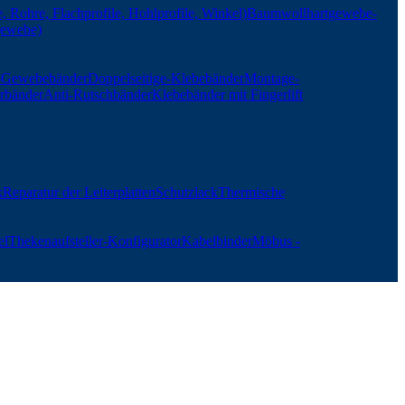
, Rohre, Flachprofile, Hohlprofile, Winkel)
Baumwollhartgewebe-
gewebe)
r-Gewebebänder
Doppelseitige-Klebebänder
Montage-
rbänder
Anti-Rutschbänder
Klebebänder mit Fingerlift
k
Reparatur der Leiterplatten
Schutzlack
Thermische
el
Thekenaufsteller-Konfigurator
Kabelbinder
Möbus -