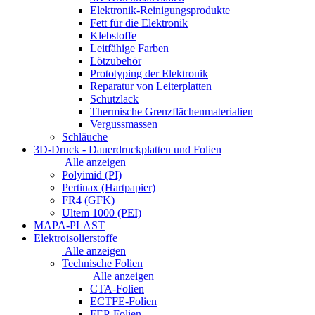
Elektronik-Reinigungsprodukte
Fett für die Elektronik
Klebstoffe
Leitfähige Farben
Lötzubehör
Prototyping der Elektronik
Reparatur von Leiterplatten
Schutzlack
Thermische Grenzflächenmaterialien
Vergussmassen
Schläuche
3D-Druck - Dauerdruckplatten und Folien
Alle anzeigen
Polyimid (PI)
Pertinax (Hartpapier)
FR4 (GFK)
Ultem 1000 (PEI)
MAPA-PLAST
Elektroisolierstoffe
Alle anzeigen
Technische Folien
Alle anzeigen
CTA-Folien
ECTFE-Folien
FEP-Folien