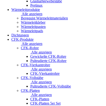
Glashartgewebestäbe
Pertinax
Wärmeleitprodukte
Alle anzeigen
Bergquist Wärmeleitmaterialien
Wärmeleitkleber
Wärmeleitpasten
Wärmeleitpads
Dichtungen
CFK-Produkte
Alle anzeigen
CFK-Rohre
Alle anzeigen
Gewickelte CFK-Rohre
Pultrudierte CFK-Rohre
CFK-Vierkantrohre
Alle anzeigen
CFK-Vierkantrohre
CFK-Vollstäbe
Alle anzeigen
Pultrudierte CFK-Vollstäbe
CFK-Platten
Alle anzeigen
CFK-Platten
CFK-Platten 5er Set