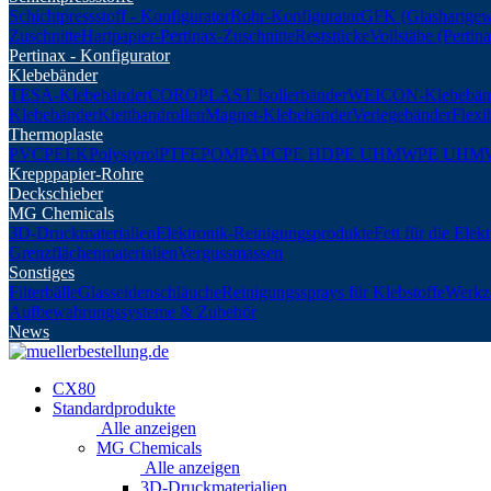
Schichtpressstoff - Konfigurator
Rohr-Konfigurator
GFK (Glashartgew
Zuschnitte
Hartpapier-Pertinax-Zuschnitte
Reststücke
Vollstäbe (Perti
Pertinax - Konfigurator
Klebebänder
TESA-Klebebänder
COROPLAST Isolierbänder
WEICON-Klebebän
Klebebänder
Klettbandrollen
Magnet-Klebebänder
Verlegebänder
Flexi
Thermoplaste
PVC
PEEK
Polystyrol
PTFE
POM
PA
PC
PE HD
PE UHMW
PE UHM
Krepppapier-Rohre
Deckschieber
MG Chemicals
3D-Druckmaterialien
Elektronik-Reinigungsprodukte
Fett für die Elek
Grenzflächenmaterialien
Vergussmassen
Sonstiges
Filterbälle
Glasseidenschläuche
Reinigungssprays für Klebstoffe
Werkz
Aufbewahrungssysteme & Zubehör
News
CX80
Standardprodukte
Alle anzeigen
MG Chemicals
Alle anzeigen
3D-Druckmaterialien