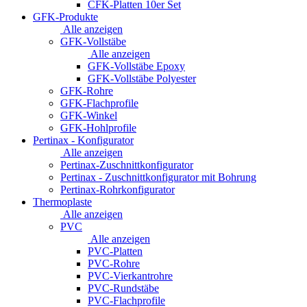
CFK-Platten 10er Set
GFK-Produkte
Alle anzeigen
GFK-Vollstäbe
Alle anzeigen
GFK-Vollstäbe Epoxy
GFK-Vollstäbe Polyester
GFK-Rohre
GFK-Flachprofile
GFK-Winkel
GFK-Hohlprofile
Pertinax - Konfigurator
Alle anzeigen
Pertinax-Zuschnittkonfigurator
Pertinax - Zuschnittkonfigurator mit Bohrung
Pertinax-Rohrkonfigurator
Thermoplaste
Alle anzeigen
PVC
Alle anzeigen
PVC-Platten
PVC-Rohre
PVC-Vierkantrohre
PVC-Rundstäbe
PVC-Flachprofile