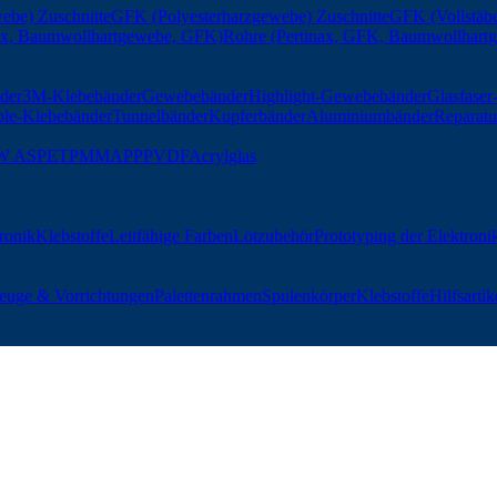
ebe) Zuschnitte
GFK (Polyesterharzgewebe) Zuschnitte
GFK (Vollstäbe
nax, Baumwollhartgewebe, GFK)
Rohre (Pertinax, GFK, Baumwollhart
der
3M-Klebebänder
Gewebebänder
Highlight-Gewebebänder
Glasfase
ble-Klebebänder
Tunnelbänder
Kupferbänder
Aluminiumbänder
Reparatu
W AS
PET
PMMA
PP
PVDF
Acrylglas
tronik
Klebstoffe
Leitfähige Farben
Lötzubehör
Prototyping der Elektroni
euge & Vorrichtungen
Palettenrahmen
Spulenkörper
Klebstoffe
Hilfsartik