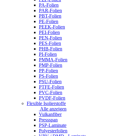
PA-Folien
PAR-Folien
PBT-Folien
PE-Folien
PEEK-Folien
PEI-Folien
PEN-Folien
PES-Folien
PHB-Folien
PI-Folien
PMMA-Folien
PMP-Folien
PP-Folien
PS-Folien
PSU-Folien
PTFE-Folien
PVC-Folien
PVDF-Folien
Flexible Isolierstoffe
Alle anzeigen
Vulkanfiber
Pressspan
PSP-Laminate
Polyesterfolien