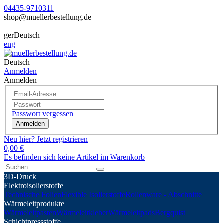
04435-9710311
shop@muellerbestellung.de
ger
Deutsch
eng
Deutsch
Anmelden
Anmelden
Passwort vergessen
Anmelden
Neu hier? Jetzt registrieren
0,00 €
Es befinden sich keine Artikel im Warenkorb
3D-Druck
Elektroisolierstoffe
Technische Folien
Flexible Isolierstoffe
Rollenware - Abschnitte
Wärmeleitprodukte
Wärmeleitpasten
Wärmeleitkleber
Wärmeleitpads
Bergquist
Schichtpressstoffe