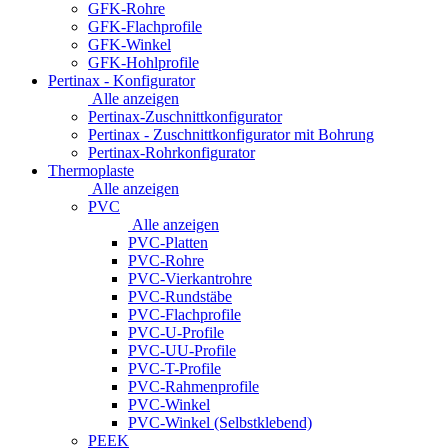
GFK-Rohre
GFK-Flachprofile
GFK-Winkel
GFK-Hohlprofile
Pertinax - Konfigurator
Alle anzeigen
Pertinax-Zuschnittkonfigurator
Pertinax - Zuschnittkonfigurator mit Bohrung
Pertinax-Rohrkonfigurator
Thermoplaste
Alle anzeigen
PVC
Alle anzeigen
PVC-Platten
PVC-Rohre
PVC-Vierkantrohre
PVC-Rundstäbe
PVC-Flachprofile
PVC-U-Profile
PVC-UU-Profile
PVC-T-Profile
PVC-Rahmenprofile
PVC-Winkel
PVC-Winkel (Selbstklebend)
PEEK