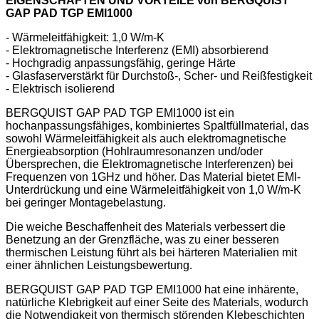
EIGENSCHAFTEN UND VORTEILE von
BERGQUIST
GAP PAD TGP EMI1000
- Wärmeleitfähigkeit: 1,0 W/m-K
- Elektromagnetische Interferenz (EMI) absorbierend
- Hochgradig anpassungsfähig, geringe Härte
- Glasfaserverstärkt für Durchstoß-, Scher- und Reißfestigkeit
- Elektrisch isolierend
BERGQUIST GAP PAD TGP EMI1000 ist ein
hochanpassungsfähiges, kombiniertes Spaltfüllmaterial, das
sowohl Wärmeleitfähigkeit als auch elektromagnetische
Energieabsorption (Hohlraumresonanzen und/oder
Übersprechen, die Elektromagnetische Interferenzen) bei
Frequenzen von 1GHz und höher. Das Material bietet EMI-
Unterdrückung und eine Wärmeleitfähigkeit von 1,0 W/m-K
bei geringer Montagebelastung.
Die weiche Beschaffenheit des Materials verbessert die
Benetzung an der Grenzfläche, was zu einer besseren
thermischen Leistung führt als bei härteren Materialien mit
einer ähnlichen Leistungsbewertung.
BERGQUIST GAP PAD TGP EMI1000 hat eine inhärente,
natürliche Klebrigkeit auf einer Seite des Materials, wodurch
die Notwendigkeit von thermisch störenden Klebeschichten