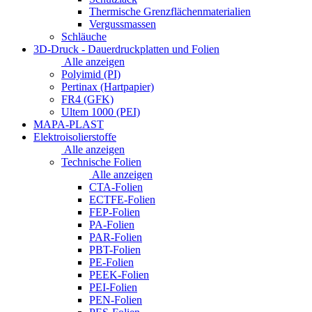
Thermische Grenzflächenmaterialien
Vergussmassen
Schläuche
3D-Druck - Dauerdruckplatten und Folien
Alle anzeigen
Polyimid (PI)
Pertinax (Hartpapier)
FR4 (GFK)
Ultem 1000 (PEI)
MAPA-PLAST
Elektroisolierstoffe
Alle anzeigen
Technische Folien
Alle anzeigen
CTA-Folien
ECTFE-Folien
FEP-Folien
PA-Folien
PAR-Folien
PBT-Folien
PE-Folien
PEEK-Folien
PEI-Folien
PEN-Folien