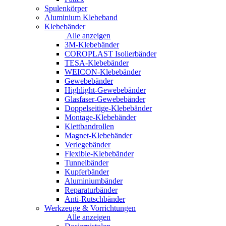
Spulenkörper
Aluminium Klebeband
Klebebänder
Alle anzeigen
3M-Klebebänder
COROPLAST Isolierbänder
TESA-Klebebänder
WEICON-Klebebänder
Gewebebänder
Highlight-Gewebebänder
Glasfaser-Gewebebänder
Doppelseitige-Klebebänder
Montage-Klebebänder
Klettbandrollen
Magnet-Klebebänder
Verlegebänder
Flexible-Klebebänder
Tunnelbänder
Kupferbänder
Aluminiumbänder
Reparaturbänder
Anti-Rutschbänder
Werkzeuge & Vorrichtungen
Alle anzeigen