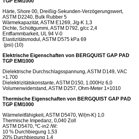
TGP EMI1000
Härte, Shore 00, Dreißig-Sekunden-Verzögerungswert,
ASTM D2240, Bulk Rubber 5
Wärmekapazität, ASTM E1269, J/g-K 1,3
Dichte, Schüttgummi, ASTM D792, g/cc 2,4
Entflammbarkeit, UL 94 V-0
Elastizitätsmodul, ASTM D575 kPa 69
(psi) (10)
Elektrische Eigenschaften
von
BERGQUIST GAP PAD
TGP EMI1000
Dielektrische Durchschlagsspannung, ASTM D149, VAC
>1.700
Dielektrizitätskonstante, ASTM D150, 1.000Hz 6,0
Volumenwiderstand, ASTM D257, Ohm-Meter 1×1010
Thermische Eigenschaften
von
BERGQUIST GAP PAD
TGP EMI1000
Wärmeleitfähigkeit, ASTM D5470, W/(m-K) 1,0
Thermische Impedanz, 0,040 Zoll
ASTM D5470, ºC-in2 /W:
10 % Durchbiegung 1,53
20% Durchbiegung 1,4