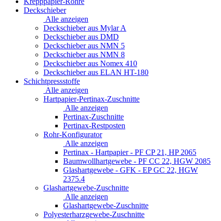
Krepppapier-Rohre
Deckschieber
Alle anzeigen
Deckschieber aus Mylar A
Deckschieber aus DMD
Deckschieber aus NMN 5
Deckschieber aus NMN 8
Deckschieber aus Nomex 410
Deckschieber aus ELAN HT-180
Schichtpressstoffe
Alle anzeigen
Hartpapier-Pertinax-Zuschnitte
Alle anzeigen
Pertinax-Zuschnitte
Pertinax-Restposten
Rohr-Konfigurator
Alle anzeigen
Pertinax - Hartpapier - PF CP 21, HP 2065
Baumwollhartgewebe - PF CC 22, HGW 2085
Glashartgewebe - GFK - EP GC 22, HGW
2375.4
Glashartgewebe-Zuschnitte
Alle anzeigen
Glashartgewebe-Zuschnitte
Polyesterharzgewebe-Zuschnitte