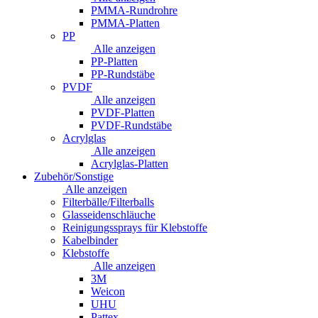
PMMA-Rundrohre
PMMA-Platten
PP
Alle anzeigen
PP-Platten
PP-Rundstäbe
PVDF
Alle anzeigen
PVDF-Platten
PVDF-Rundstäbe
Acrylglas
Alle anzeigen
Acrylglas-Platten
Zubehör/Sonstige
Alle anzeigen
Filterbälle/Filterballs
Glasseidenschläuche
Reinigungssprays für Klebstoffe
Kabelbinder
Klebstoffe
Alle anzeigen
3M
Weicon
UHU
Pattex