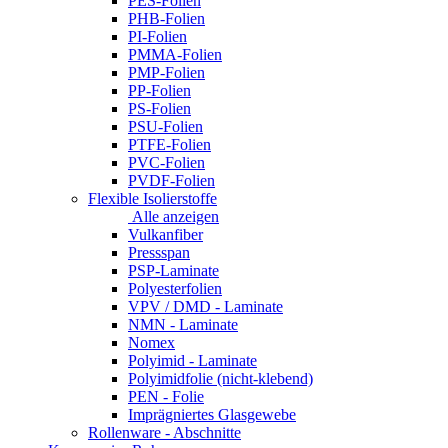
PES-Folien
PHB-Folien
PI-Folien
PMMA-Folien
PMP-Folien
PP-Folien
PS-Folien
PSU-Folien
PTFE-Folien
PVC-Folien
PVDF-Folien
Flexible Isolierstoffe
Alle anzeigen
Vulkanfiber
Pressspan
PSP-Laminate
Polyesterfolien
VPV / DMD - Laminate
NMN - Laminate
Nomex
Polyimid - Laminate
Polyimidfolie (nicht-klebend)
PEN - Folie
Imprägniertes Glasgewebe
Rollenware - Abschnitte