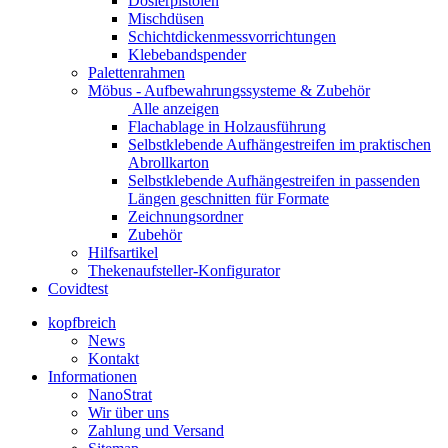
Dosierpistolen
Mischdüsen
Schichtdickenmessvorrichtungen
Klebebandspender
Palettenrahmen
Möbus - Aufbewahrungssysteme & Zubehör
Alle anzeigen
Flachablage in Holzausführung
Selbstklebende Aufhängestreifen im praktischen
Abrollkarton
Selbstklebende Aufhängestreifen in passenden
Längen geschnitten für Formate
Zeichnungsordner
Zubehör
Hilfsartikel
Thekenaufsteller-Konfigurator
Covidtest
kopfbreich
News
Kontakt
Informationen
NanoStrat
Wir über uns
Zahlung und Versand