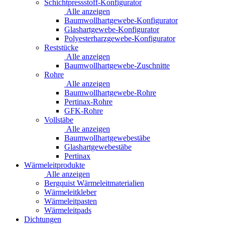
Schichtpressstoff-Konfigurator
Alle anzeigen
Baumwollhartgewebe-Konfigurator
Glashartgewebe-Konfigurator
Polyesterharzgewebe-Konfigurator
Reststücke
Alle anzeigen
Baumwollhartgewebe-Zuschnitte
Rohre
Alle anzeigen
Baumwollhartgewebe-Rohre
Pertinax-Rohre
GFK-Rohre
Vollstäbe
Alle anzeigen
Baumwollhartgewebestäbe
Glashartgewebestäbe
Pertinax
Wärmeleitprodukte
Alle anzeigen
Bergquist Wärmeleitmaterialien
Wärmeleitkleber
Wärmeleitpasten
Wärmeleitpads
Dichtungen