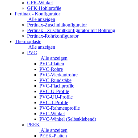
GFK-Winkel
GFK-Hohlprofile
Pertinax - Konfigurator
Alle anzeigen
Pertinax-Zuschnittkonfigurator
Pertinax - Zuschnittkonfigurator mit Bohrung
Pertinax-Rohrkonfigurator
Thermoplaste
Alle anzeigen
PVC
Alle anzeigen
PVC-Platten
PVC-Rohre
PVC-Vierkantrohre
PVC-Rundstäbe
PVC-Flachprofile
PVC-U-Profile
PVC-UU-Profile
PVC-T-Profile
PVC-Rahmenprofile
PVC-Winkel
PVC-Winkel (Selbstklebend)
PEEK
Alle anzeigen
PEEK-Platten