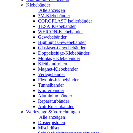
Klebebänder
Alle anzeigen
3M-Klebebänder
COROPLAST Isolierbänder
TESA-Klebebänder
WEICON-Klebebänder
Gewebebänder
Highlight-Gewebebänder
Glasfaser-Gewebebänder
Doppelseitige-Klebebänder
Montage-Klebebänder
Klettbandrollen
Magnet-Klebebänder
Verlegebänder
Flexible-Klebebänder
Tunnelbänder
Kupferbänder
Aluminiumbänder
Reparaturbänder
Anti-Rutschbänder
Werkzeuge & Vorrichtungen
Alle anzeigen
Dosierpistolen
Mischdüsen