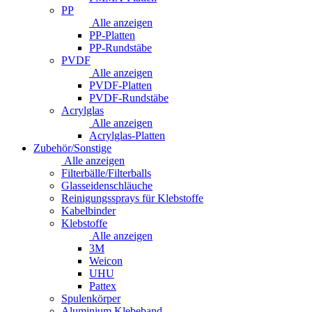
PP
Alle anzeigen
PP-Platten
PP-Rundstäbe
PVDF
Alle anzeigen
PVDF-Platten
PVDF-Rundstäbe
Acrylglas
Alle anzeigen
Acrylglas-Platten
Zubehör/Sonstige
Alle anzeigen
Filterbälle/Filterballs
Glasseidenschläuche
Reinigungssprays für Klebstoffe
Kabelbinder
Klebstoffe
Alle anzeigen
3M
Weicon
UHU
Pattex
Spulenkörper
Aluminium Klebeband