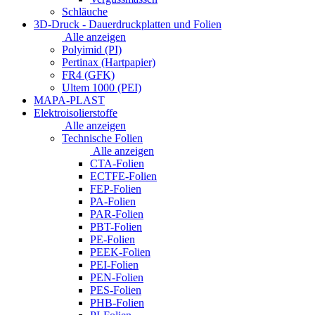
Schläuche
3D-Druck - Dauerdruckplatten und Folien
Alle anzeigen
Polyimid (PI)
Pertinax (Hartpapier)
FR4 (GFK)
Ultem 1000 (PEI)
MAPA-PLAST
Elektroisolierstoffe
Alle anzeigen
Technische Folien
Alle anzeigen
CTA-Folien
ECTFE-Folien
FEP-Folien
PA-Folien
PAR-Folien
PBT-Folien
PE-Folien
PEEK-Folien
PEI-Folien
PEN-Folien
PES-Folien
PHB-Folien