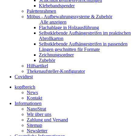
Schichtdickenmessvorrichtungen
Klebebandspender
Palettenrahmen
Möbus - Aufbewahrungssysteme & Zubehör
Alle anzeigen
Flachablage in Holzausführung
Selbstklebende Aufhängestreifen im praktischen
Abrollkarton
Selbstklebende Aufhängestreifen in passenden
Längen geschnitten für Formate
Zeichnungsordner
Zubehör
Hilfsartikel
Thekenaufsteller-Konfigurator
Covidtest
kopfbreich
News
Kontakt
Informationen
NanoStrat
Wir über uns
Zahlung und Versand
Sitemap
Newsletter