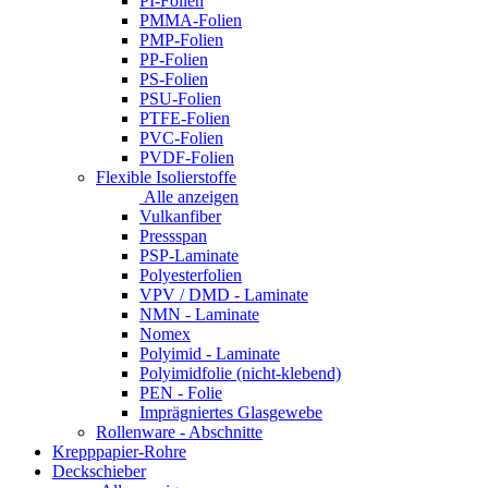
PI-Folien
PMMA-Folien
PMP-Folien
PP-Folien
PS-Folien
PSU-Folien
PTFE-Folien
PVC-Folien
PVDF-Folien
Flexible Isolierstoffe
Alle anzeigen
Vulkanfiber
Pressspan
PSP-Laminate
Polyesterfolien
VPV / DMD - Laminate
NMN - Laminate
Nomex
Polyimid - Laminate
Polyimidfolie (nicht-klebend)
PEN - Folie
Imprägniertes Glasgewebe
Rollenware - Abschnitte
Krepppapier-Rohre
Deckschieber