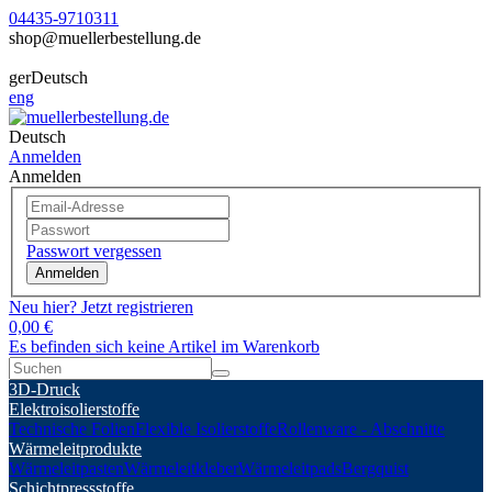
04435-9710311
shop@muellerbestellung.de
ger
Deutsch
eng
Deutsch
Anmelden
Anmelden
Passwort vergessen
Anmelden
Neu hier? Jetzt registrieren
0,00 €
Es befinden sich keine Artikel im Warenkorb
3D-Druck
Elektroisolierstoffe
Technische Folien
Flexible Isolierstoffe
Rollenware - Abschnitte
Wärmeleitprodukte
Wärmeleitpasten
Wärmeleitkleber
Wärmeleitpads
Bergquist
Schichtpressstoffe