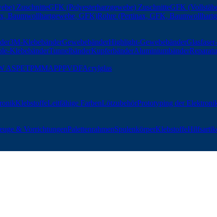
ebe) Zuschnitte
GFK (Polyesterharzgewebe) Zuschnitte
GFK (Vollstäbe
nax, Baumwollhartgewebe, GFK)
Rohre (Pertinax, GFK, Baumwollhart
der
3M-Klebebänder
Gewebebänder
Highlight-Gewebebänder
Glasfase
ble-Klebebänder
Tunnelbänder
Kupferbänder
Aluminiumbänder
Reparatu
W AS
PET
PMMA
PP
PVDF
Acrylglas
tronik
Klebstoffe
Leitfähige Farben
Lötzubehör
Prototyping der Elektroni
euge & Vorrichtungen
Palettenrahmen
Spulenkörper
Klebstoffe
Hilfsartik