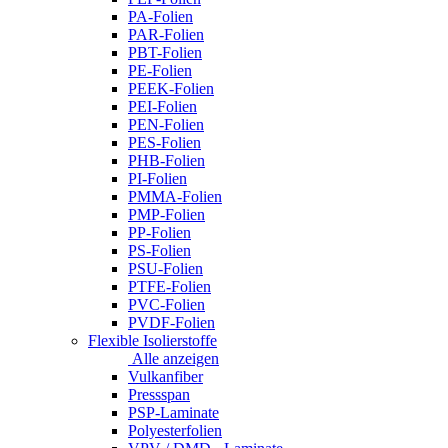
PA-Folien
PAR-Folien
PBT-Folien
PE-Folien
PEEK-Folien
PEI-Folien
PEN-Folien
PES-Folien
PHB-Folien
PI-Folien
PMMA-Folien
PMP-Folien
PP-Folien
PS-Folien
PSU-Folien
PTFE-Folien
PVC-Folien
PVDF-Folien
Flexible Isolierstoffe
Alle anzeigen
Vulkanfiber
Pressspan
PSP-Laminate
Polyesterfolien