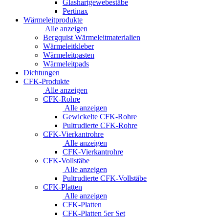
Glashartgewebestäbe
Pertinax
Wärmeleitprodukte
Alle anzeigen
Bergquist Wärmeleitmaterialien
Wärmeleitkleber
Wärmeleitpasten
Wärmeleitpads
Dichtungen
CFK-Produkte
Alle anzeigen
CFK-Rohre
Alle anzeigen
Gewickelte CFK-Rohre
Pultrudierte CFK-Rohre
CFK-Vierkantrohre
Alle anzeigen
CFK-Vierkantrohre
CFK-Vollstäbe
Alle anzeigen
Pultrudierte CFK-Vollstäbe
CFK-Platten
Alle anzeigen
CFK-Platten
CFK-Platten 5er Set