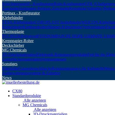
Schichtpressstoff - Konfigurator
Rohr-Konfigurator
GFK (Glashartgew
Zuschnitte
Hartpapier-Pertinax-Zuschnitte
Reststücke
Vollstäbe (Perti
Pertinax - Konfigurator
Klebebänder
TESA-Klebebänder
COROPLAST Isolierbänder
WEICON-Klebebän
Klebebänder
Klettbandrollen
Magnet-Klebebänder
Verlegebänder
Flexi
Thermoplaste
PVC
PEEK
Polystyrol
PTFE
POM
PA
PC
PE HD
PE UHMW
PE UHM
Krepppapier-Rohre
Deckschieber
MG Chemicals
3D-Druckmaterialien
Elektronik-Reinigungsprodukte
Fett für die Elek
Grenzflächenmaterialien
Vergussmassen
Sonstiges
Filterbälle
Glasseidenschläuche
Reinigungssprays für Klebstoffe
Werkz
Aufbewahrungssysteme & Zubehör
News
CX80
Standardprodukte
Alle anzeigen
MG Chemicals
Alle anzeigen
3D-Druckmaterialien