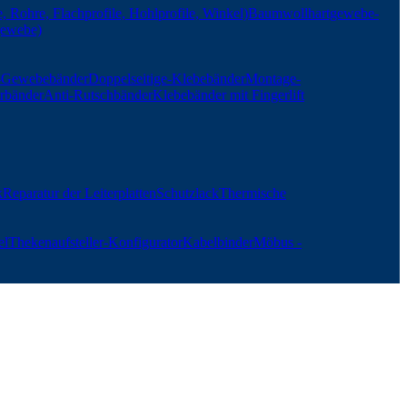
, Rohre, Flachprofile, Hohlprofile, Winkel)
Baumwollhartgewebe-
gewebe)
r-Gewebebänder
Doppelseitige-Klebebänder
Montage-
rbänder
Anti-Rutschbänder
Klebebänder mit Fingerlift
k
Reparatur der Leiterplatten
Schutzlack
Thermische
el
Thekenaufsteller-Konfigurator
Kabelbinder
Möbus -