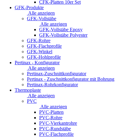
CFK-Platten 10er Set
GFK-Produkte
Alle anzeigen
GFK-Vollstäbe
Alle anzeigen
GFK-Vollstäbe Epoxy
GFK-Vollstäbe Polyester
GFK-Rohre
GFK-Flachprofile
GFK-Winkel
GFK-Hohlprofile
Pertinax - Konfigurator
Alle anzeigen
Pertinax-Zuschnittkonfigurator
Pertinax - Zuschnittkonfigurator mit Bohrung
Pertinax-Rohrkonfigurator
Thermoplaste
Alle anzeigen
PVC
Alle anzeigen
PVC-Platten
PVC-Rohre
PVC-Vierkantrohre
PVC-Rundstäbe
PVC-Flachprofile