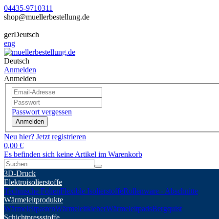
04435-9710311
shop@muellerbestellung.de
ger
Deutsch
eng
Deutsch
Anmelden
Anmelden
Passwort vergessen
Anmelden
Neu hier? Jetzt registrieren
0,00 €
Es befinden sich keine Artikel im Warenkorb
3D-Druck
Elektroisolierstoffe
Technische Folien
Flexible Isolierstoffe
Rollenware - Abschnitte
Wärmeleitprodukte
Wärmeleitpasten
Wärmeleitkleber
Wärmeleitpads
Bergquist
Schichtpressstoffe