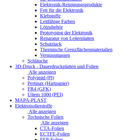
Elektronik-Reinigungsprodukte
Fett für die Elektronik
Klebstoffe
Leitfähige Farben
Lötzubehör
Prototyping der Elektronik
Reparatur von Leiterplatten
Schutzlack
Thermische Grenzflächenmaterialien
Vergussmassen
Schläuche
3D-Druck - Dauerdruckplatten und Folien
Alle anzeigen
Polyimid (PI)
Pertinax (Hartpapier)
FR4 (GFK)
Ultem 1000 (PEI)
MAPA-PLAST
Elektroisolierstoffe
Alle anzeigen
Technische Folien
Alle anzeigen
CTA-Folien
ECTFE-Folien
FEP-Folien