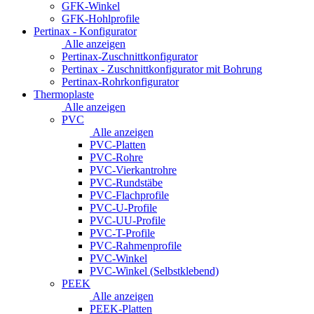
GFK-Winkel
GFK-Hohlprofile
Pertinax - Konfigurator
Alle anzeigen
Pertinax-Zuschnittkonfigurator
Pertinax - Zuschnittkonfigurator mit Bohrung
Pertinax-Rohrkonfigurator
Thermoplaste
Alle anzeigen
PVC
Alle anzeigen
PVC-Platten
PVC-Rohre
PVC-Vierkantrohre
PVC-Rundstäbe
PVC-Flachprofile
PVC-U-Profile
PVC-UU-Profile
PVC-T-Profile
PVC-Rahmenprofile
PVC-Winkel
PVC-Winkel (Selbstklebend)
PEEK
Alle anzeigen
PEEK-Platten