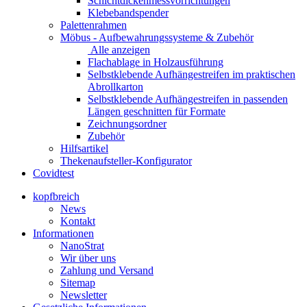
Schichtdickenmessvorrichtungen
Klebebandspender
Palettenrahmen
Möbus - Aufbewahrungssysteme & Zubehör
Alle anzeigen
Flachablage in Holzausführung
Selbstklebende Aufhängestreifen im praktischen
Abrollkarton
Selbstklebende Aufhängestreifen in passenden
Längen geschnitten für Formate
Zeichnungsordner
Zubehör
Hilfsartikel
Thekenaufsteller-Konfigurator
Covidtest
kopfbreich
News
Kontakt
Informationen
NanoStrat
Wir über uns
Zahlung und Versand
Sitemap
Newsletter