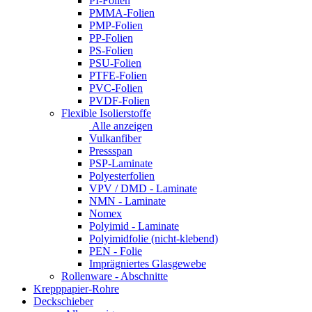
PI-Folien
PMMA-Folien
PMP-Folien
PP-Folien
PS-Folien
PSU-Folien
PTFE-Folien
PVC-Folien
PVDF-Folien
Flexible Isolierstoffe
Alle anzeigen
Vulkanfiber
Pressspan
PSP-Laminate
Polyesterfolien
VPV / DMD - Laminate
NMN - Laminate
Nomex
Polyimid - Laminate
Polyimidfolie (nicht-klebend)
PEN - Folie
Imprägniertes Glasgewebe
Rollenware - Abschnitte
Krepppapier-Rohre
Deckschieber