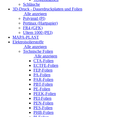
Schläuche
3D-Druck - Dauerdruckplatten und Folien
Alle anzeigen
Polyimid (PI)
Pertinax (Hartpapier)
FR4 (GFK)
Ultem 1000 (PEI)
MAPA-PLAST
Elektroisolierstoffe
Alle anzeigen
Technische Folien
Alle anzeigen
CTA-Folien
ECTFE-Folien
FEP-Folien
PA-Folien
PAR-Folien
PBT-Folien
PE-Folien
PEEK-Folien
PEI-Folien
PEN-Folien
PES-Folien
PHB-Folien