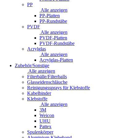
PP
Alle anzeigen
PP-Platten
PP-Rundstäbe
PVDF
Alle anzeigen
PVDF-Platten
PVDF-Rundstäbe
Acrylglas
Alle anzeigen
Acrylglas-Platten
Zubehör/Sonstige
Alle anzeigen
Filterbälle/Filterballs
Glasseidenschläuche
Reinigungssprays für Klebstoffe
Kabelbinder
Klebstoffe
Alle anzeigen
3M
Weicon
UHU
Pattex
Spulenkörper
Aluminium Klebeband