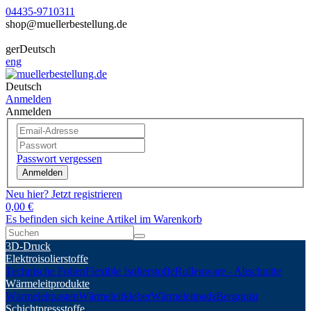
04435-9710311
shop@muellerbestellung.de
ger
Deutsch
eng
Deutsch
Anmelden
Anmelden
Passwort vergessen
Anmelden
Neu hier? Jetzt registrieren
0,00 €
Es befinden sich keine Artikel im Warenkorb
3D-Druck
Elektroisolierstoffe
Technische Folien
Flexible Isolierstoffe
Rollenware - Abschnitte
Wärmeleitprodukte
Wärmeleitpasten
Wärmeleitkleber
Wärmeleitpads
Bergquist
Schichtpressstoffe