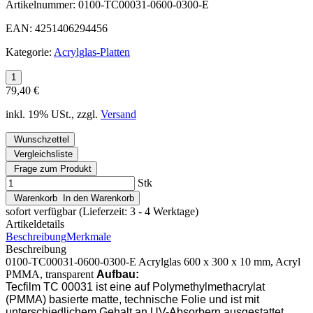
Artikelnummer:
0100-TC00031-0600-0300-E
EAN:
4251406294456
Kategorie:
Acrylglas-Platten
79,40 €
inkl. 19% USt., zzgl.
Versand
Wunschzettel
Vergleichsliste
Frage zum Produkt
Stk
Warenkorb
In den Warenkorb
sofort verfügbar
(Lieferzeit: 3 - 4 Werktage)
Artikeldetails
Beschreibung
Merkmale
Beschreibung
0100-TC00031-0600-0300-E Acrylglas 600 x 300 x 10 mm, Acryl
PMMA, transparent
Aufbau:
Tecfilm TC 00031 ist eine auf Polymethylmethacrylat
(PMMA) basierte matte, technische Folie und ist mit
unterschiedlichem Gehalt an UV-Absorbern ausgestattet.