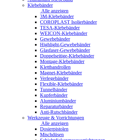
Klebebänder
Alle anzeigen
3M-Klebebänder
COROPLAST Isolierbänder
TESA-Klebebänder
WEICON-Klebebänder
Gewebebänder
Highlight-Gewebebänder
Glasfaser-Gewebebänder
Doppelseitige-Klebebänder
Montage-Klebebänder
Klettbandrollen
Magnet-Klebebänder
Verlegebänder
Flexible-Klebebänder
Tunnelbänder
Kupferbänder
Aluminiumbänder
Reparaturbänder
Anti-Rutschbänder
Werkzeuge & Vorrichtungen
Alle anzeigen
Dosierpistolen
Mischdüsen