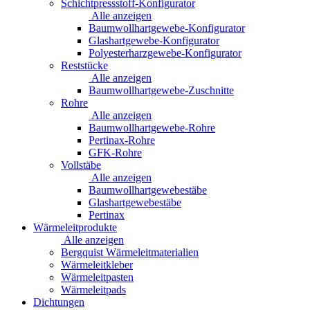
Schichtpressstoff-Konfigurator
Alle anzeigen
Baumwollhartgewebe-Konfigurator
Glashartgewebe-Konfigurator
Polyesterharzgewebe-Konfigurator
Reststücke
Alle anzeigen
Baumwollhartgewebe-Zuschnitte
Rohre
Alle anzeigen
Baumwollhartgewebe-Rohre
Pertinax-Rohre
GFK-Rohre
Vollstäbe
Alle anzeigen
Baumwollhartgewebestäbe
Glashartgewebestäbe
Pertinax
Wärmeleitprodukte
Alle anzeigen
Bergquist Wärmeleitmaterialien
Wärmeleitkleber
Wärmeleitpasten
Wärmeleitpads
Dichtungen