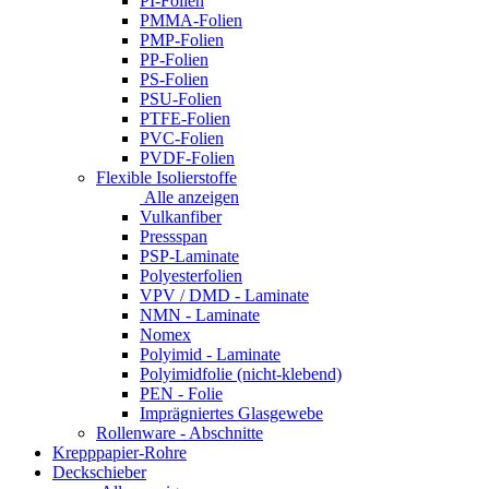
PI-Folien
PMMA-Folien
PMP-Folien
PP-Folien
PS-Folien
PSU-Folien
PTFE-Folien
PVC-Folien
PVDF-Folien
Flexible Isolierstoffe
Alle anzeigen
Vulkanfiber
Pressspan
PSP-Laminate
Polyesterfolien
VPV / DMD - Laminate
NMN - Laminate
Nomex
Polyimid - Laminate
Polyimidfolie (nicht-klebend)
PEN - Folie
Imprägniertes Glasgewebe
Rollenware - Abschnitte
Krepppapier-Rohre
Deckschieber