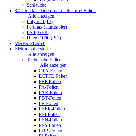
Schläuche
3D-Druck - Dauerdruckplatten und Folien
Alle anzeigen
Polyimid (PI)
Pertinax (Hartpapier)
FR4 (GFK)
Ultem 1000 (PEI)
MAPA-PLAST
Elektroisolierstoffe
Alle anzeigen
Technische Folien
Alle anzeigen
CTA-Folien
ECTFE-Folien
FEP-Folien
PA-Folien
PAR-Folien
PBT-Folien
PE-Folien
PEEK-Folien
PEI-Folien
PEN-Folien
PES-Folien
PHB-Folien