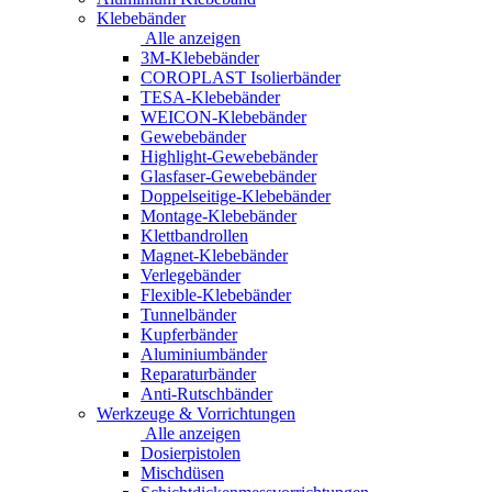
Klebebänder
Alle anzeigen
3M-Klebebänder
COROPLAST Isolierbänder
TESA-Klebebänder
WEICON-Klebebänder
Gewebebänder
Highlight-Gewebebänder
Glasfaser-Gewebebänder
Doppelseitige-Klebebänder
Montage-Klebebänder
Klettbandrollen
Magnet-Klebebänder
Verlegebänder
Flexible-Klebebänder
Tunnelbänder
Kupferbänder
Aluminiumbänder
Reparaturbänder
Anti-Rutschbänder
Werkzeuge & Vorrichtungen
Alle anzeigen
Dosierpistolen
Mischdüsen