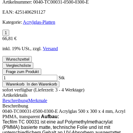
Artikelnummer:
0040-TC00031-0500-0300-E
EAN:
4251406291127
Kategorie:
Acrylglas-Platten
66,81 €
inkl. 19% USt., zzgl.
Versand
Wunschzettel
Vergleichsliste
Frage zum Produkt
Stk
Warenkorb
In den Warenkorb
sofort verfügbar
(Lieferzeit: 3 - 4 Werktage)
Artikeldetails
Beschreibung
Merkmale
Beschreibung
0040-TC00031-0500-0300-E Acrylglas 500 x 300 x 4 mm, Acryl
PMMA, transparent
Aufbau:
Tecfilm TC 00031 ist eine auf Polymethylmethacrylat
(PMMA) basierte matte, technische Folie und ist mit
unterschiedlichem Gehalt an UV-Absorbern ausgestattet.