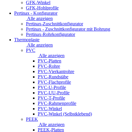
GFK-Winkel
GFK-Hohlprofile
Pertinax - Konfigurator
Alle anzeigen
Pertinax-Zuschnittkonfigurator
Pertinax - Zuschnittkonfigurator mit Bohrung
Pertinax-Rohrkonfigurator
Thermoplaste
Alle anzeigen
PVC
Alle anzeigen
PVC-Platten
PVC-Rohre
PVC-Vierkantrohre
PVC-Rundstäbe
PVC-Flachprofile
PVC-U-Profile
PVC-UU-Profile
PVC-T-Profile
PVC-Rahmenprofile
PVC-Winkel
PVC-Winkel (Selbstklebend)
PEEK
Alle anzeigen
PEEK-Platten