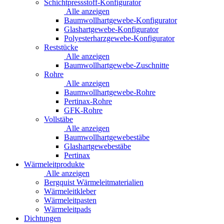
Schichtpressstoff-Konfigurator
Alle anzeigen
Baumwollhartgewebe-Konfigurator
Glashartgewebe-Konfigurator
Polyesterharzgewebe-Konfigurator
Reststücke
Alle anzeigen
Baumwollhartgewebe-Zuschnitte
Rohre
Alle anzeigen
Baumwollhartgewebe-Rohre
Pertinax-Rohre
GFK-Rohre
Vollstäbe
Alle anzeigen
Baumwollhartgewebestäbe
Glashartgewebestäbe
Pertinax
Wärmeleitprodukte
Alle anzeigen
Bergquist Wärmeleitmaterialien
Wärmeleitkleber
Wärmeleitpasten
Wärmeleitpads
Dichtungen