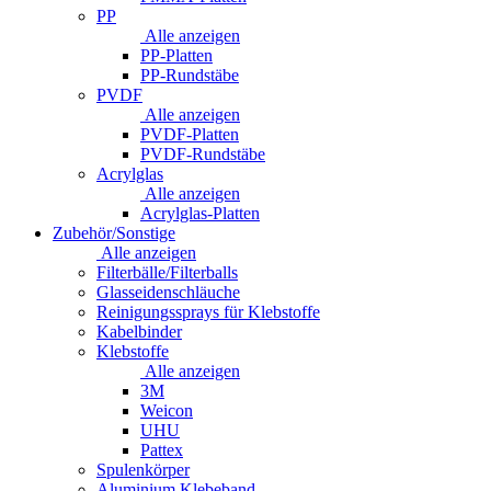
PP
Alle anzeigen
PP-Platten
PP-Rundstäbe
PVDF
Alle anzeigen
PVDF-Platten
PVDF-Rundstäbe
Acrylglas
Alle anzeigen
Acrylglas-Platten
Zubehör/Sonstige
Alle anzeigen
Filterbälle/Filterballs
Glasseidenschläuche
Reinigungssprays für Klebstoffe
Kabelbinder
Klebstoffe
Alle anzeigen
3M
Weicon
UHU
Pattex
Spulenkörper
Aluminium Klebeband