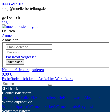
04435-9710311
shop@muellerbestellung.de
ger
Deutsch
eng
Deutsch
Anmelden
Anmelden
Passwort vergessen
Anmelden
Neu hier? Jetzt registrieren
0,00 €
Es befinden sich keine Artikel im Warenkorb
3D-Druck
Elektroisolierstoffe
Technische Folien
Flexible Isolierstoffe
Rollenware - Abschnitte
Wärmeleitprodukte
Wärmeleitpasten
Wärmeleitkleber
Wärmeleitpads
Bergquist
Schichtpressstoffe