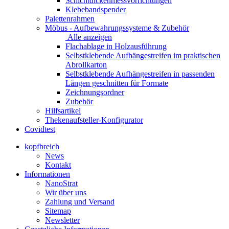
Schichtdickenmessvorrichtungen
Klebebandspender
Palettenrahmen
Möbus - Aufbewahrungssysteme & Zubehör
Alle anzeigen
Flachablage in Holzausführung
Selbstklebende Aufhängestreifen im praktischen
Abrollkarton
Selbstklebende Aufhängestreifen in passenden
Längen geschnitten für Formate
Zeichnungsordner
Zubehör
Hilfsartikel
Thekenaufsteller-Konfigurator
Covidtest
kopfbreich
News
Kontakt
Informationen
NanoStrat
Wir über uns
Zahlung und Versand
Sitemap
Newsletter