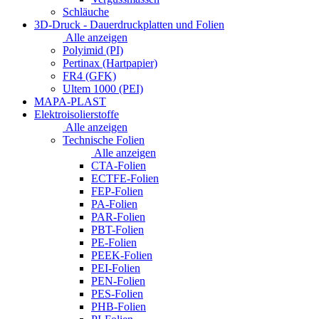
Schläuche
3D-Druck - Dauerdruckplatten und Folien
Alle anzeigen
Polyimid (PI)
Pertinax (Hartpapier)
FR4 (GFK)
Ultem 1000 (PEI)
MAPA-PLAST
Elektroisolierstoffe
Alle anzeigen
Technische Folien
Alle anzeigen
CTA-Folien
ECTFE-Folien
FEP-Folien
PA-Folien
PAR-Folien
PBT-Folien
PE-Folien
PEEK-Folien
PEI-Folien
PEN-Folien
PES-Folien
PHB-Folien