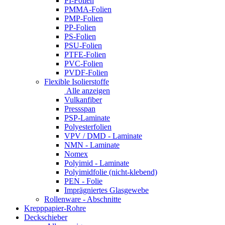
PI-Folien
PMMA-Folien
PMP-Folien
PP-Folien
PS-Folien
PSU-Folien
PTFE-Folien
PVC-Folien
PVDF-Folien
Flexible Isolierstoffe
Alle anzeigen
Vulkanfiber
Pressspan
PSP-Laminate
Polyesterfolien
VPV / DMD - Laminate
NMN - Laminate
Nomex
Polyimid - Laminate
Polyimidfolie (nicht-klebend)
PEN - Folie
Imprägniertes Glasgewebe
Rollenware - Abschnitte
Krepppapier-Rohre
Deckschieber