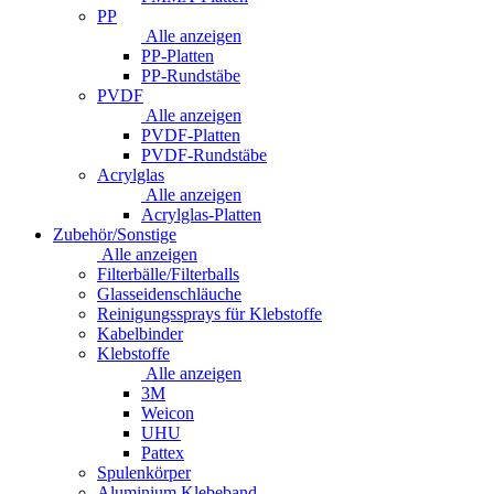
PP
Alle anzeigen
PP-Platten
PP-Rundstäbe
PVDF
Alle anzeigen
PVDF-Platten
PVDF-Rundstäbe
Acrylglas
Alle anzeigen
Acrylglas-Platten
Zubehör/Sonstige
Alle anzeigen
Filterbälle/Filterballs
Glasseidenschläuche
Reinigungssprays für Klebstoffe
Kabelbinder
Klebstoffe
Alle anzeigen
3M
Weicon
UHU
Pattex
Spulenkörper
Aluminium Klebeband