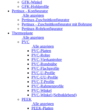
GFK-Winkel
GFK-Hohlprofile
Pertinax - Konfigurator
Alle anzeigen
Pertinax-Zuschnittkonfigurator
Pertinax - Zuschnittkonfigurator mit Bohrung
Pertinax-Rohrkonfigurator
Thermoplaste
Alle anzeigen
PVC
Alle anzeigen
PVC-Platten
PVC-Rohre
PVC-Vierkantrohre
PVC-Rundstäbe
PVC-Flachprofile
PVC-U-Profile
PVC-UU-Profile
PVC-T-Profile
PVC-Rahmenprofile
PVC-Winkel
PVC-Winkel (Selbstklebend)
PEEK
Alle anzeigen
PEEK-Platten