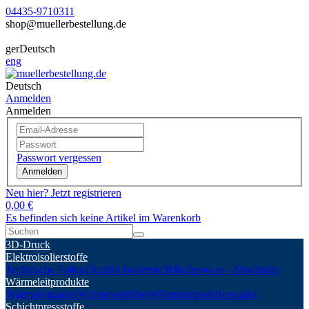
04435-9710311
shop@muellerbestellung.de
ger
Deutsch
eng
Deutsch
Anmelden
Anmelden
Passwort vergessen
Anmelden
Neu hier? Jetzt registrieren
0,00 €
Es befinden sich keine Artikel im Warenkorb
3D-Druck
Elektroisolierstoffe
Technische Folien
Flexible Isolierstoffe
Rollenware - Abschnitte
Wärmeleitprodukte
Wärmeleitpasten
Wärmeleitkleber
Wärmeleitpads
Bergquist
Schichtpressstoffe