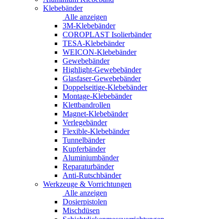
Klebebänder
Alle anzeigen
3M-Klebebänder
COROPLAST Isolierbänder
TESA-Klebebänder
WEICON-Klebebänder
Gewebebänder
Highlight-Gewebebänder
Glasfaser-Gewebebänder
Doppelseitige-Klebebänder
Montage-Klebebänder
Klettbandrollen
Magnet-Klebebänder
Verlegebänder
Flexible-Klebebänder
Tunnelbänder
Kupferbänder
Aluminiumbänder
Reparaturbänder
Anti-Rutschbänder
Werkzeuge & Vorrichtungen
Alle anzeigen
Dosierpistolen
Mischdüsen