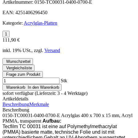
Artikelnummer:
0150-TC00031-0400-0700-E
EAN:
4251406296450
Kategorie:
Acrylglas-Platten
111,90 €
inkl. 19% USt., zzgl.
Versand
Wunschzettel
Vergleichsliste
Frage zum Produkt
Stk
Warenkorb
In den Warenkorb
sofort verfügbar
(Lieferzeit: 3 - 4 Werktage)
Artikeldetails
Beschreibung
Merkmale
Beschreibung
0150-TC00031-0400-0700-E Acrylglas 400 x 700 x 15 mm, Acryl
PMMA, transparent
Aufbau:
Tecfilm TC 00031 ist eine auf Polymethylmethacrylat
(PMMA) basierte matte, technische Folie und ist mit
unterschiedlichem Gehalt an UV-Absorbern ausgestattet.