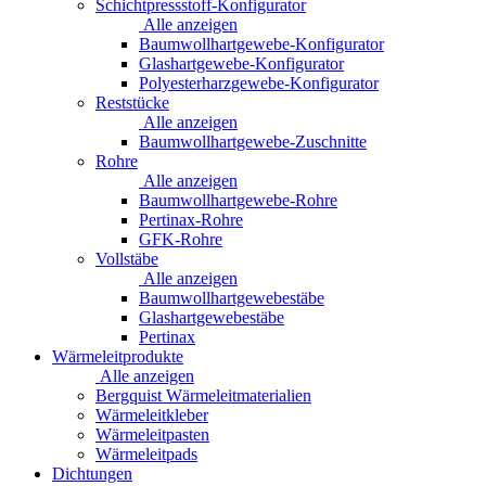
Schichtpressstoff-Konfigurator
Alle anzeigen
Baumwollhartgewebe-Konfigurator
Glashartgewebe-Konfigurator
Polyesterharzgewebe-Konfigurator
Reststücke
Alle anzeigen
Baumwollhartgewebe-Zuschnitte
Rohre
Alle anzeigen
Baumwollhartgewebe-Rohre
Pertinax-Rohre
GFK-Rohre
Vollstäbe
Alle anzeigen
Baumwollhartgewebestäbe
Glashartgewebestäbe
Pertinax
Wärmeleitprodukte
Alle anzeigen
Bergquist Wärmeleitmaterialien
Wärmeleitkleber
Wärmeleitpasten
Wärmeleitpads
Dichtungen