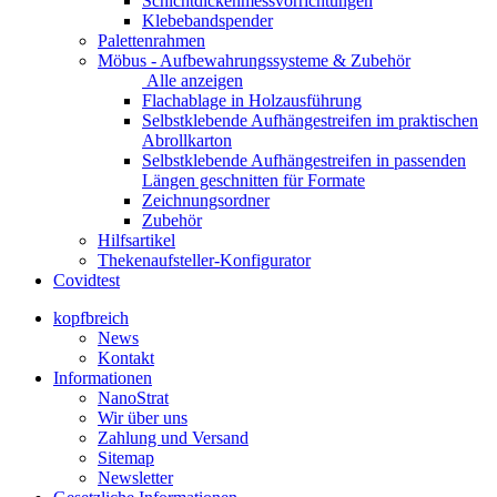
Schichtdickenmessvorrichtungen
Klebebandspender
Palettenrahmen
Möbus - Aufbewahrungssysteme & Zubehör
Alle anzeigen
Flachablage in Holzausführung
Selbstklebende Aufhängestreifen im praktischen
Abrollkarton
Selbstklebende Aufhängestreifen in passenden
Längen geschnitten für Formate
Zeichnungsordner
Zubehör
Hilfsartikel
Thekenaufsteller-Konfigurator
Covidtest
kopfbreich
News
Kontakt
Informationen
NanoStrat
Wir über uns
Zahlung und Versand
Sitemap
Newsletter