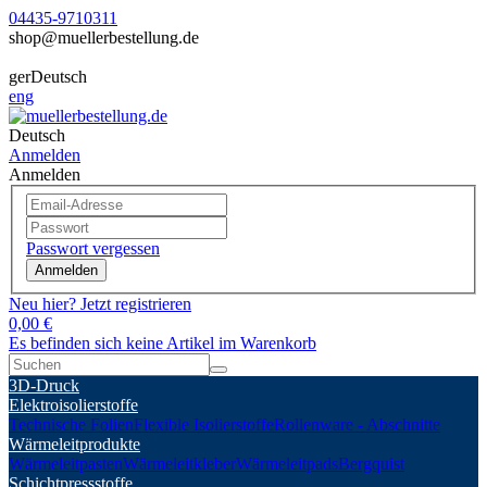
04435-9710311
shop@muellerbestellung.de
ger
Deutsch
eng
Deutsch
Anmelden
Anmelden
Passwort vergessen
Anmelden
Neu hier? Jetzt registrieren
0,00 €
Es befinden sich keine Artikel im Warenkorb
3D-Druck
Elektroisolierstoffe
Technische Folien
Flexible Isolierstoffe
Rollenware - Abschnitte
Wärmeleitprodukte
Wärmeleitpasten
Wärmeleitkleber
Wärmeleitpads
Bergquist
Schichtpressstoffe