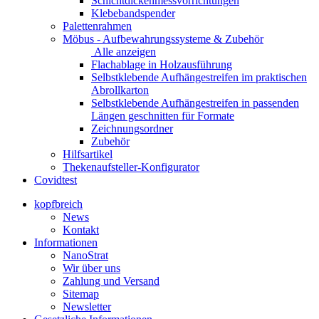
Schichtdickenmessvorrichtungen
Klebebandspender
Palettenrahmen
Möbus - Aufbewahrungssysteme & Zubehör
Alle anzeigen
Flachablage in Holzausführung
Selbstklebende Aufhängestreifen im praktischen
Abrollkarton
Selbstklebende Aufhängestreifen in passenden
Längen geschnitten für Formate
Zeichnungsordner
Zubehör
Hilfsartikel
Thekenaufsteller-Konfigurator
Covidtest
kopfbreich
News
Kontakt
Informationen
NanoStrat
Wir über uns
Zahlung und Versand
Sitemap
Newsletter