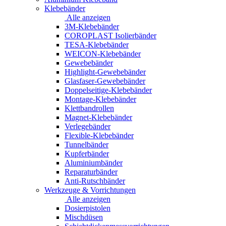
Klebebänder
Alle anzeigen
3M-Klebebänder
COROPLAST Isolierbänder
TESA-Klebebänder
WEICON-Klebebänder
Gewebebänder
Highlight-Gewebebänder
Glasfaser-Gewebebänder
Doppelseitige-Klebebänder
Montage-Klebebänder
Klettbandrollen
Magnet-Klebebänder
Verlegebänder
Flexible-Klebebänder
Tunnelbänder
Kupferbänder
Aluminiumbänder
Reparaturbänder
Anti-Rutschbänder
Werkzeuge & Vorrichtungen
Alle anzeigen
Dosierpistolen
Mischdüsen