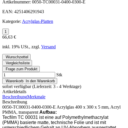
Artikelnummer:
0050-TC00031-0400-0300-E
EAN:
4251406291943
Kategorie:
Acrylglas-Platten
66,63 €
inkl. 19% USt., zzgl.
Versand
Wunschzettel
Vergleichsliste
Frage zum Produkt
Stk
Warenkorb
In den Warenkorb
sofort verfügbar
(Lieferzeit: 3 - 4 Werktage)
Artikeldetails
Beschreibung
Merkmale
Beschreibung
0050-TC00031-0400-0300-E Acrylglas 400 x 300 x 5 mm, Acryl
PMMA, transparent
Aufbau:
Tecfilm TC 00031 ist eine auf Polymethylmethacrylat
(PMMA) basierte matte, technische Folie und ist mit
unterschiedlichem Gehalt an UV-Absorbern ausgestattet.