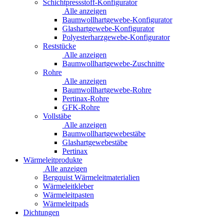
Schichtpressstoff-Konfigurator
Alle anzeigen
Baumwollhartgewebe-Konfigurator
Glashartgewebe-Konfigurator
Polyesterharzgewebe-Konfigurator
Reststücke
Alle anzeigen
Baumwollhartgewebe-Zuschnitte
Rohre
Alle anzeigen
Baumwollhartgewebe-Rohre
Pertinax-Rohre
GFK-Rohre
Vollstäbe
Alle anzeigen
Baumwollhartgewebestäbe
Glashartgewebestäbe
Pertinax
Wärmeleitprodukte
Alle anzeigen
Bergquist Wärmeleitmaterialien
Wärmeleitkleber
Wärmeleitpasten
Wärmeleitpads
Dichtungen