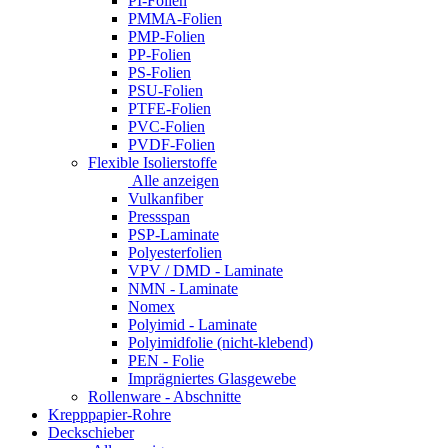
PI-Folien
PMMA-Folien
PMP-Folien
PP-Folien
PS-Folien
PSU-Folien
PTFE-Folien
PVC-Folien
PVDF-Folien
Flexible Isolierstoffe
Alle anzeigen
Vulkanfiber
Pressspan
PSP-Laminate
Polyesterfolien
VPV / DMD - Laminate
NMN - Laminate
Nomex
Polyimid - Laminate
Polyimidfolie (nicht-klebend)
PEN - Folie
Imprägniertes Glasgewebe
Rollenware - Abschnitte
Krepppapier-Rohre
Deckschieber