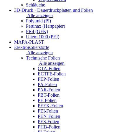
Schläuche
3D-Druck - Dauerdruckplatten und Folien
Alle anzeigen
Polyimid (PI)
Pertinax (Hartpapier)
FR4 (GFK)
Ultem 1000 (PEI)
MAPA-PLAST
Elektroisolierstoffe
Alle anzeigen
Technische Folien
Alle anzeigen
CTA-Folien
ECTFE-Folien
FEP-Folien
PA-Folien
PAR-Folien
PBT-Folien
PE-Folien
PEEK-Folien
PEI-Folien
PEN-Folien
PES-Folien
PHB-Folien