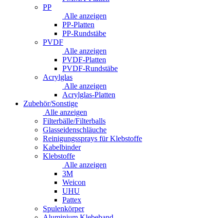
PP
Alle anzeigen
PP-Platten
PP-Rundstäbe
PVDF
Alle anzeigen
PVDF-Platten
PVDF-Rundstäbe
Acrylglas
Alle anzeigen
Acrylglas-Platten
Zubehör/Sonstige
Alle anzeigen
Filterbälle/Filterballs
Glasseidenschläuche
Reinigungssprays für Klebstoffe
Kabelbinder
Klebstoffe
Alle anzeigen
3M
Weicon
UHU
Pattex
Spulenkörper
Aluminium Klebeband